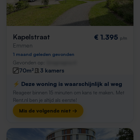
Kapelstraat
€ 1.395
p/m
Emmen
1 maand geleden gevonden
Gevonden op:
Gnagnagna.nl
70m²
3 kamers
⚡️ Deze woning is waarschijnlijk al weg
Reageer binnen 15 minuten om kans te maken. Met
Rent.nl ben je altijd als eerste!
Mis de volgende niet →