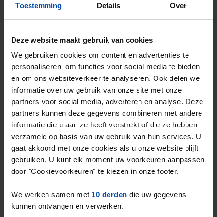
Gevonden op:
Gnagnagna.nl
Toestemming
Details
Over
40m²
Bekijk & reageer →
Deze website maakt gebruik van cookies
⚡️ Deze woning is waarschijnlijk al weg
We gebruiken cookies om content en advertenties te
Reageer binnen 15 minuten om kans te maken. Met
personaliseren, om functies voor social media te bieden
Rent.nl ben je altijd als eerste!
en om ons websiteverkeer te analyseren. Ook delen we
Mis de volgende niet →
informatie over uw gebruik van onze site met onze
partners voor social media, adverteren en analyse. Deze
partners kunnen deze gegevens combineren met andere
informatie die u aan ze heeft verstrekt of die ze hebben
verzameld op basis van uw gebruik van hun services. U
gaat akkoord met onze cookies als u onze website blijft
gebruiken. U kunt elk moment uw voorkeuren aanpassen
door "Cookievoorkeuren" te kiezen in onze footer.
We werken samen met
10 derden
die uw gegevens
kunnen ontvangen en verwerken.