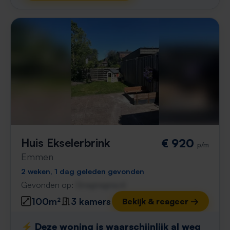
Huis Ekselerbrink
€ 920
p/m
Emmen
2 weken, 1 dag geleden gevonden
Gevonden op:
Gnagnagna.nl
100m²
3 kamers
Bekijk & reageer →
⚡️ Deze woning is waarschijnlijk al weg