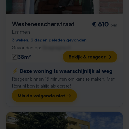
Westenesscherstraat
€ 610
p/m
Emmen
3 weken, 3 dagen geleden gevonden
Gevonden op:
Gnagnagna.nl
38m²
Bekijk & reageer →
⚡️ Deze woning is waarschijnlijk al weg
Reageer binnen 15 minuten om kans te maken. Met
Rent.nl ben je altijd als eerste!
Mis de volgende niet →