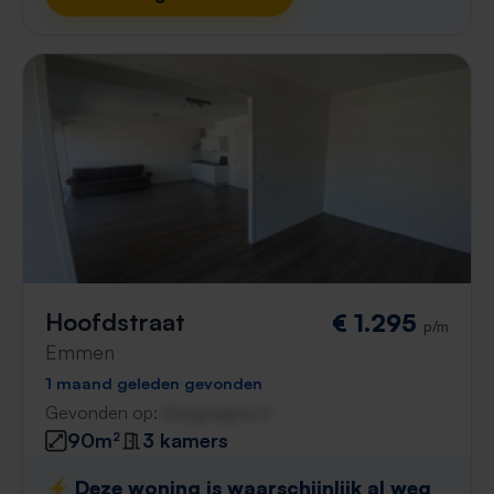
Hoofdstraat
€ 1.295
p/m
Emmen
1 maand geleden gevonden
Gevonden op:
Gnagnagna.nl
90m²
3 kamers
⚡️ Deze woning is waarschijnlijk al weg