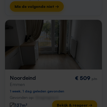
Mis de volgende niet →
Noordeind
€ 509
p/m
Emmen
1 week, 1 dag geleden gevonden
Gevonden op:
Gnagnagna.nl
137m²
Bekijk & reageer →