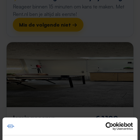
Reageer binnen 15 minuten om kans te maken. Met
Rent.nl ben je altijd als eerste!
Mis de volgende niet →
Iemingecamp
€ 1.100
p/m
Emmen
2 weken, 3 dagen geleden gevonden