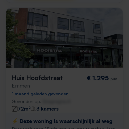
Huis Hoofdstraat
€ 1.295
p/m
Emmen
1 maand geleden gevonden
Gevonden op:
Gnagnagna.nl
72m²
3 kamers
⚡️ Deze woning is waarschijnlijk al weg