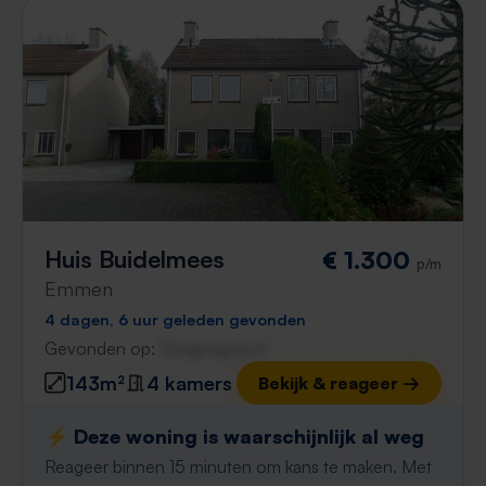
Huis Buidelmees
€ 1.300
p/m
Emmen
4 dagen, 6 uur geleden gevonden
Gevonden op:
Gnagnagna.nl
143m²
4 kamers
Bekijk & reageer →
⚡️ Deze woning is waarschijnlijk al weg
Reageer binnen 15 minuten om kans te maken. Met