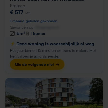
Emmen
€ 517
p/m
1 maand geleden gevonden
Gevonden op:
Gnagnagna.nl
16m²
1 kamer
⚡️ Deze woning is waarschijnlijk al weg
Reageer binnen 15 minuten om kans te maken. Met
Rent.nl ben je altijd als eerste!
Mis de volgende niet →