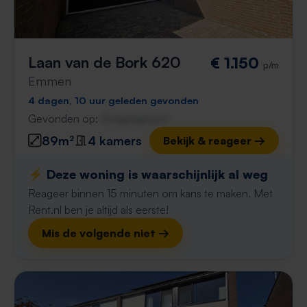
Laan van de Bork 620
€ 1.150
p/m
Emmen
4 dagen, 10 uur geleden gevonden
Gevonden op:
Gnagnagna.nl
89m²
4 kamers
Bekijk & reageer →
⚡️ Deze woning is waarschijnlijk al weg
Reageer binnen 15 minuten om kans te maken. Met
Rent.nl ben je altijd als eerste!
Mis de volgende niet →