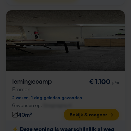
Iemingecamp
€ 1.100
p/m
Emmen
2 weken, 1 dag geleden gevonden
Gevonden op:
Gnagnagna.nl
40m²
Bekijk & reageer →
⚡️ Deze woning is waarschijnlijk al weg