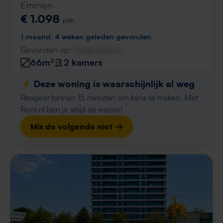
Emmen
€ 1.098
p/m
1 maand, 4 weken geleden gevonden
Gevonden op:
Gnagnagna.nl
66m²
2 kamers
⚡️ Deze woning is waarschijnlijk al weg
Reageer binnen 15 minuten om kans te maken. Met
Rent.nl ben je altijd als eerste!
Mis de volgende niet →