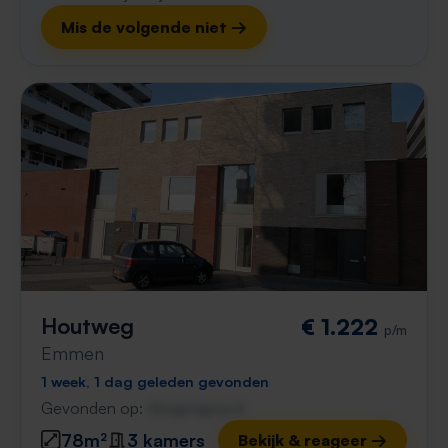
Mis de volgende niet →
Houtweg
€ 1.222
p/m
Emmen
1 week, 1 dag geleden gevonden
Gevonden op:
Gnagnagna.nl
78m²
3 kamers
Bekijk & reageer →