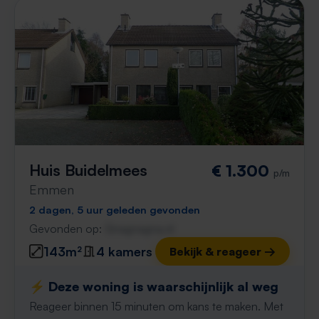
Huis Buidelmees
€ 1.300
p/m
Emmen
2 dagen, 5 uur geleden gevonden
Gevonden op:
Gnagnagna.nl
143m²
4 kamers
Bekijk & reageer →
⚡️ Deze woning is waarschijnlijk al weg
Reageer binnen 15 minuten om kans te maken. Met