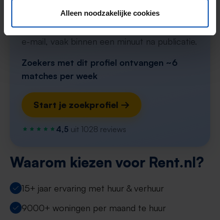
Alleen noodzakelijke cookies
Stel in één minuut je zoekprofiel in en krijg
elke nieuwe match direct via WhatsApp en
e-mail, vaak binnen een minuut na publicatie.
Zoekers met dit profiel ontvangen ~6
matches per week
Start je zoekprofiel →
4,5
uit 1028 reviews
Waarom kiezen voor Rent.nl?
15+ jaar ervaring met huur & verhuur
9000+ woningen per maand te huur