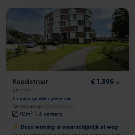
Kapelstraat
€ 1.395
p/m
Emmen
1 maand geleden gevonden
Gevonden op:
Gnagnagna.nl
70m²
3 kamers
⚡️ Deze woning is waarschijnlijk al weg