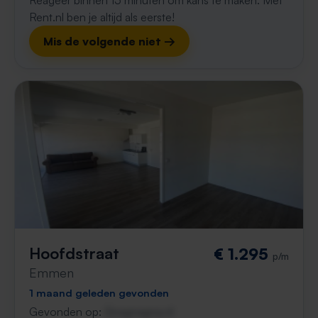
Reageer binnen 15 minuten om kans te maken. Met
Rent.nl ben je altijd als eerste!
Mis de volgende niet →
Hoofdstraat
€ 1.295
p/m
Emmen
1 maand geleden gevonden
Gevonden op:
Gnagnagna.nl