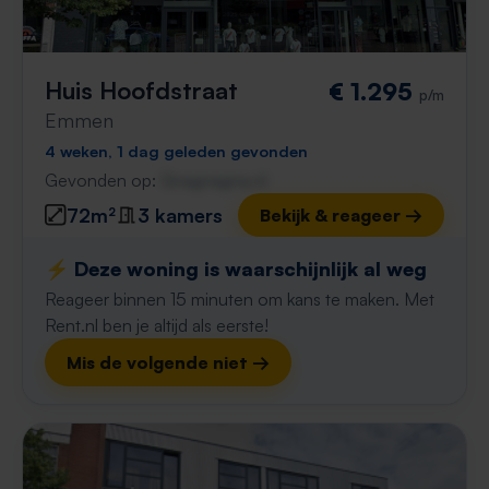
Huis Hoofdstraat
€ 1.295
p/m
Emmen
4 weken, 1 dag geleden gevonden
Gevonden op:
Gnagnagna.nl
72m²
3 kamers
Bekijk & reageer →
⚡️ Deze woning is waarschijnlijk al weg
Reageer binnen 15 minuten om kans te maken. Met
Rent.nl ben je altijd als eerste!
Mis de volgende niet →