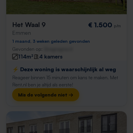
Het Waal 9
€ 1.500
p/m
Emmen
1 maand, 3 weken geleden gevonden
Gevonden op:
Gnagnagna.nl
114m²
4 kamers
⚡️ Deze woning is waarschijnlijk al weg
Reageer binnen 15 minuten om kans te maken. Met
Rent.nl ben je altijd als eerste!
Mis de volgende niet →