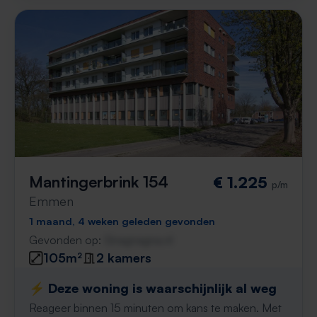
Mantingerbrink 154
€ 1.225
p/m
Emmen
1 maand, 4 weken geleden gevonden
Gevonden op:
Gnagnagna.nl
105m²
2 kamers
⚡️ Deze woning is waarschijnlijk al weg
Reageer binnen 15 minuten om kans te maken. Met