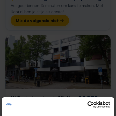
Reageer binnen 15 minuten om kans te maken. Met
Rent.nl ben je altijd als eerste!
Mis de volgende niet →
Wilhelminastraat 49-N
€ 1.035
p/m
Emmen
3 weken geleden gevonden