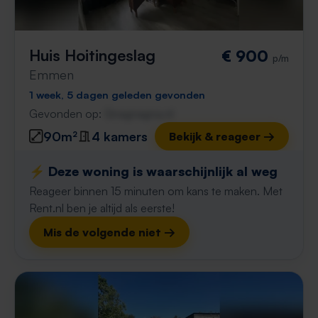
Huis Hoitingeslag
€ 900
p/m
Emmen
1 week, 5 dagen geleden gevonden
Gevonden op:
Gnagnagna.nl
90m²
4 kamers
Bekijk & reageer →
⚡️ Deze woning is waarschijnlijk al weg
Reageer binnen 15 minuten om kans te maken. Met
Rent.nl ben je altijd als eerste!
Mis de volgende niet →