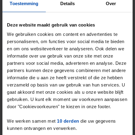
Gevonden op:
Gnagnagna.nl
Toestemming
Details
Over
73m²
1 kamer
Bekijk & reageer →
Deze website maakt gebruik van cookies
⚡️ Deze woning is waarschijnlijk al weg
We gebruiken cookies om content en advertenties te
Reageer binnen 15 minuten om kans te maken. Met
personaliseren, om functies voor social media te bieden
Rent.nl ben je altijd als eerste!
en om ons websiteverkeer te analyseren. Ook delen we
Mis de volgende niet →
informatie over uw gebruik van onze site met onze
partners voor social media, adverteren en analyse. Deze
partners kunnen deze gegevens combineren met andere
informatie die u aan ze heeft verstrekt of die ze hebben
verzameld op basis van uw gebruik van hun services. U
gaat akkoord met onze cookies als u onze website blijft
gebruiken. U kunt elk moment uw voorkeuren aanpassen
door "Cookievoorkeuren" te kiezen in onze footer.
We werken samen met
10 derden
die uw gegevens
kunnen ontvangen en verwerken.