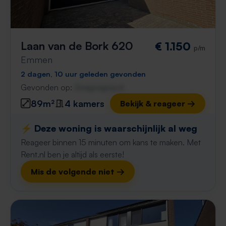
Laan van de Bork 620
€ 1.150
p/m
Emmen
2 dagen, 10 uur geleden gevonden
Gevonden op:
Gnagnagna.nl
89m²
4 kamers
Bekijk & reageer →
⚡️ Deze woning is waarschijnlijk al weg
Reageer binnen 15 minuten om kans te maken. Met
Rent.nl ben je altijd als eerste!
Mis de volgende niet →