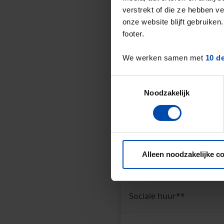
De gemiddelde huurprijs
verstrekt of die ze hebben v
onze website blijft gebruik
Deze cijfers zijn geb
footer.
Dit is een
aanboddali
* Verschillen in aanbod in d
We werken samen met
10 d
Toestemmingsselectie
Noodzakelijk
Overzicht huur
Type huuraanbod
Alleen noodzakelijke c
Alle types
Sociale huur**