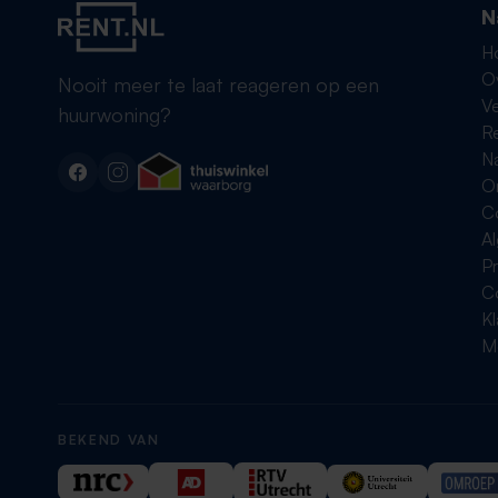
N
H
O
Nooit meer te laat reageren op een
Ve
huurwoning?
R
Na
On
C
A
Pr
C
K
Me
BEKEND VAN