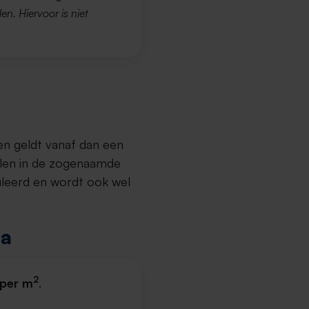
en. Hiervoor is niet
en geldt vanaf dan een
llen in de zogenaamde
uleerd en wordt ook wel
da
2
per m
.