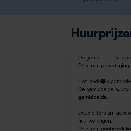
Huurprijze
De gemiddelde huurpri
Dit is een
prijsstijgin
Het landelijke gemidde
De gemiddelde huurprij
gemiddelde
.
Deze cijfers zijn geb
huurwoningen.
Dit is een
aanboddali