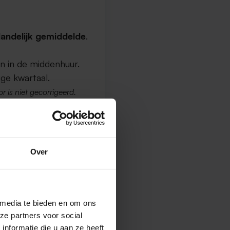
andelijk gemiddelde
.
n in de middenhuur.
ge kwartaal.
r is niet gecorrigeerd.
a
Over
2
per m
.
 media te bieden en om ons
ze partners voor social
nformatie die u aan ze heeft