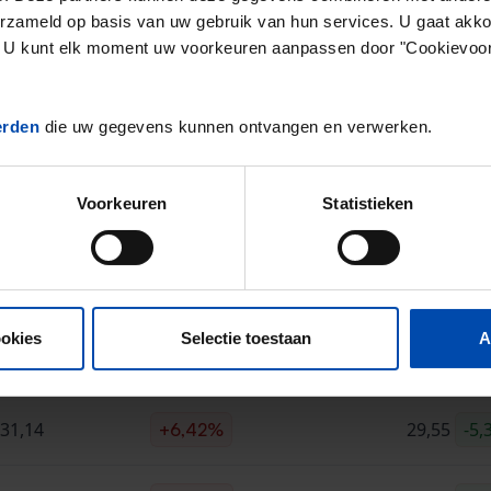
 in de vrije sector in Breda ligt dus
4,64% onder het la
erzameld op basis van uw gebruik van hun services. U gaat akk
en. U kunt elk moment uw voorkeuren aanpassen door "Cookievoor
aseerd op
190 objecten
die in Q4 van 2025 zijn aangebode
ng van 18%
* in de vrije sector ten opzichte van het vori
e vrije sector zijn sterk afhankelijk van seizoensinvloeden. Hiervoor
erden
die uw gegevens kunnen ontvangen en verwerken.
Voorkeuren
Statistieken
prijzen & aanbod in Breda (Q4-20
Breda €/m2
Verschil vorig kwartaal
Landelijk
ookies
Selectie toestaan
A
24,92
25,97
+4
+6,42%
31,14
29,55
-5,
+6,42%