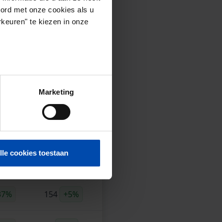
ndelijk gemiddelde
.
oord met onze cookies als u
keuren" te kiezen in onze
n in de vrije sector.
ge kwartaal.
 is niet gecorrigeerd.
Marketing
25)
 €/m2
Aanbod*
lle cookies toestaan
,02%
435
-7%
37%
154
+5%