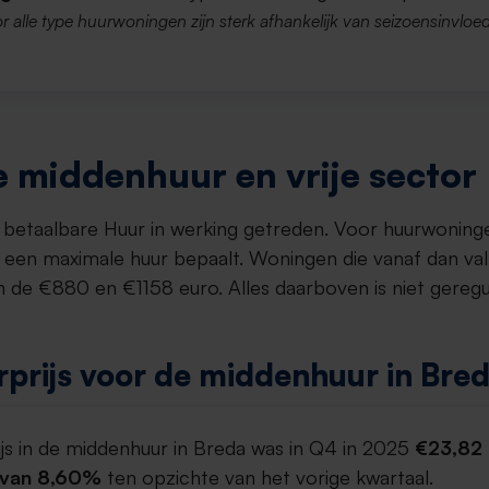
r alle type huurwoningen zijn sterk afhankelijk van seizoensinvloed
 middenhuur en vrije sector
et betaalbare Huur in werking getreden. Voor huurwoning
een maximale huur bepaalt. Woningen die vanaf dan va
 de €880 en €1158 euro. Alles daarboven is niet gereg
prijs voor de middenhuur in Bre
js in de middenhuur in Breda was in Q4 in 2025
€23,82 
g van 8,60%
ten opzichte van het vorige kwartaal.