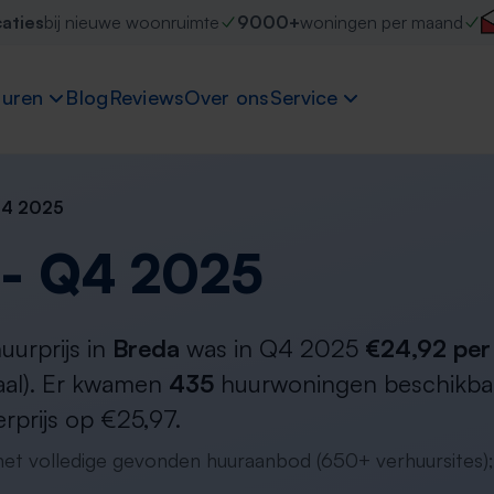
caties
bij nieuwe woonruimte
9000+
woningen per maand
uren
Blog
Reviews
Over ons
Service
Q4 2025
 - Q4 2025
urprijs in
Breda
was in Q4 2025
€24,92 per
aal). Er kwamen
435
huurwoningen beschikbaar
rprijs op €25,97.
 het volledige gevonden huuraanbod (650+ verhuursites);