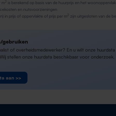
2
r m
is berekend op basis van de huurprijs en het woonoppervlak
ervicekosten en nutsvoorzieningen
2
n) in prijs of oppervlakte of prijs per m
zijn uitgesloten van de b
/gebruiken
rnalist of overheidsmedewerker? En u wilt onze huurdat
ij stellen onze huurdata beschikbaar voor onderzoek. D
ta aan >>