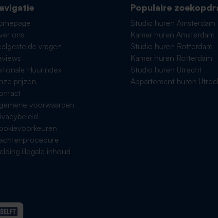
avigatie
Populaire zoekopdr
omepage
Studio huren Amsterdam
ver ons
Kamer huren Amsterdam
elgestelde vragen
Studio huren Rotterdam
eviews
Kamer huren Rotterdam
tionale Huurindex
Studio huren Utrecht
ze prijzen
Appartement huren Utrec
ontact
lgemene voorwaarden
ivacybeleid
ookievoorkeuren
lachtenprocedure
lding illegale inhoud