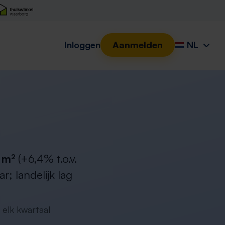
Inloggen
Aanmelden
NL
 m²
(+6,4% t.o.v.
; landelijk lag
 elk kwartaal