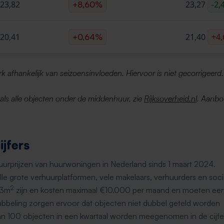
23,82
23,27
-2,
+8,60%
20,41
21,40
+4
+0,64%
erk afhankelijk van seizoensinvloeden. Hiervoor is niet gecorrigeerd.
d als alle objecten onder de middenhuur, zie
Rijksoverheid.nl
. Aanbo
jfers
huurprijzen van huurwoningen in Nederland sinds 1 maart 2024.
le grote verhuurplatformen, vele makelaars, verhuurders en soci
2
 3m
zijn en kosten maximaal €10.000 per maand en moeten 
bbeling zorgen ervoor dat objecten niet dubbel geteld worden
an 100 objecten in een kwartaal worden meegenomen in de cijfe