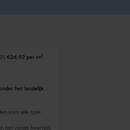
2
025
€24,92 per m
.
nder het landelijk
en voor alle type
n het vorige kwartaal.