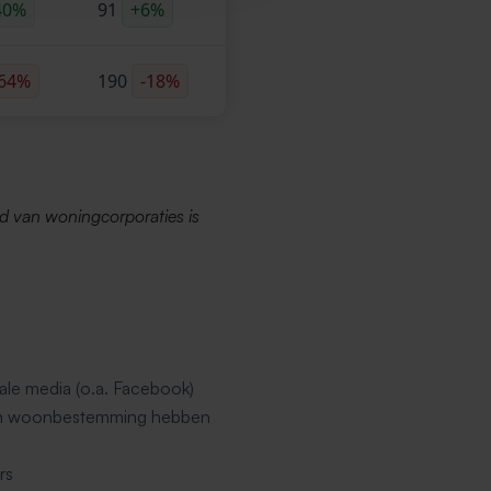
40%
91
+6%
,64%
190
-18%
d van woningcorporaties is
ale media (o.a. Facebook)
een woonbestemming hebben
rs