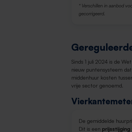
* Verschillen in aanbod voo
gecorrigeerd.
Gereguleerde
Sinds 1 juli 2024 is de W
nieuw puntensysteem dat 
middenhuur kosten tussen
vrije sector genoemd.
Vierkantemeter
De gemiddelde huurpri
Dit is een
prijsstijgin