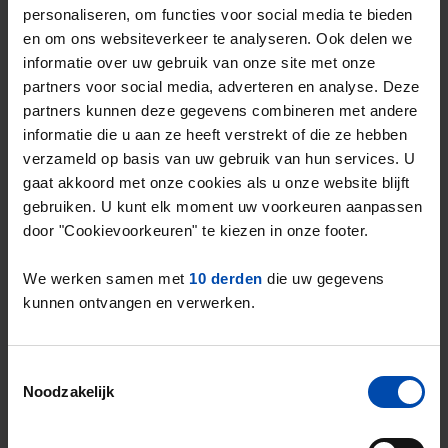
2
m
.
personaliseren, om functies voor social media te bieden
Dit is een
prijsstijging van 0,94%
ten
en om ons websiteverkeer te analyseren. Ook delen we
informatie over uw gebruik van onze site met onze
opzichte van het vorige kwartaal.
partners voor social media, adverteren en analyse. Deze
partners kunnen deze gegevens combineren met andere
Het landelijke gemiddelde in de vrije sector
informatie die u aan ze heeft verstrekt of die ze hebben
2
ligt op
€21,40 per m
.
verzameld op basis van uw gebruik van hun services. U
De gemiddelde huurprijs in de vrije sector in
gaat akkoord met onze cookies als u onze website blijft
Amersfoort ligt dus
11,28% onder het
gebruiken. U kunt elk moment uw voorkeuren aanpassen
landelijk gemiddelde
.
door "Cookievoorkeuren" te kiezen in onze footer.
We werken samen met
10 derden
die uw gegevens
Deze cijfers zijn gebaseerd op
139 objecten
kunnen ontvangen en verwerken.
die in Q4 van 2025 zijn aangeboden in de
vrije sector.
Dit is een
aanbodstijging van 17%
* in de
Toestemmingsselectie
vrije sector ten opzichte van het vorige
Noodzakelijk
kwartaal.
* Verschillen in aanbod in de vrije sector zijn sterk