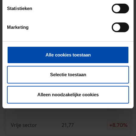
Statistieken
Overzicht huurprijzen & aanbod in
Marketing
Schiedam (Q3-2025)
Type huuraanbod
Schiedam €/m2
Verschil vor
Alle cookies toestaan
Alle types
26,83
+14,65%
Selectie toestaan
Sociale huur**
37,70
+5,25%
Alleen noodzakelijke cookies
Middenhuur
23,67
+18,69%
Vrije sector
21,77
+8,70%