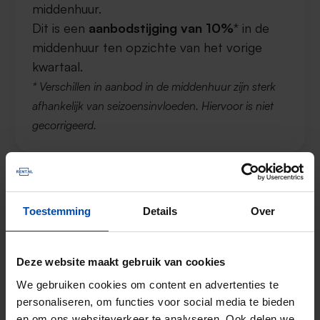
middenhuur.
Dit is een
aanbodstijging van 10%
* in de
middenhuur ten opzichte van het vorige
kwartaal.
* Verschillen in aanbod in de middenhuur zijn sterk
afhankelijk van seizoensinvloeden. Hiervoor is niet
gecorrigeerd.
Vierkantemeterprijs voor de vrije
Toestemming
Details
Over
sector in Schiedam
Deze website maakt gebruik van cookies
De gemiddelde huurprijs in de vrije sector in
We gebruiken cookies om content en advertenties te
2
Schiedam was in Q3 in 2025
€21,77 per m
.
personaliseren, om functies voor social media te bieden
Dit is een
prijsstijging van 8,70%
ten
en om ons websiteverkeer te analyseren. Ook delen we