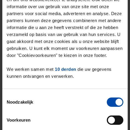
opzichte van het vorige kwartaal.
informatie over uw gebruik van onze site met onze
partners voor social media, adverteren en analyse. Deze
Het landelijke gemiddelde in de vrije sector
partners kunnen deze gegevens combineren met andere
2
ligt op
€19,90 per m
.
informatie die u aan ze heeft verstrekt of die ze hebben
De gemiddelde huurprijs in de vrije sector in
verzameld op basis van uw gebruik van hun services. U
gaat akkoord met onze cookies als u onze website blijft
Schiedam ligt dus
9,37% boven het
gebruiken. U kunt elk moment uw voorkeuren aanpassen
landelijk gemiddelde
.
door "Cookievoorkeuren" te kiezen in onze footer.
Deze cijfers zijn gebaseerd op
50 objecten
We werken samen met
10 derden
die uw gegevens
die in Q3 van 2025 zijn aangeboden in de
kunnen ontvangen en verwerken.
vrije sector.
Dit is een
aanboddaling van 21%
* in de vrije
Toestemmingsselectie
sector ten opzichte van het vorige kwartaal.
Noodzakelijk
* Verschillen in aanbod in de vrije sector zijn sterk
afhankelijk van seizoensinvloeden. Hiervoor is niet
Voorkeuren
gecorrigeerd.