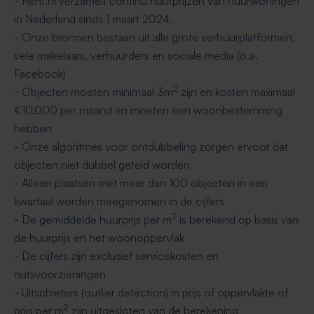
- Rent.nl verzamelt continu huurprijzen van huurwoningen
in Nederland sinds 1 maart 2024.
- Onze bronnen bestaan uit alle grote verhuurplatformen,
vele makelaars, verhuurders en sociale media (o.a.
Facebook)
2
- Objecten moeten minimaal 3m
zijn en kosten maximaal
€10.000 per maand en moeten een woonbestemming
hebben
- Onze algoritmes voor ontdubbeling zorgen ervoor dat
objecten niet dubbel geteld worden
- Alleen plaatsen met meer dan 100 objecten in een
kwartaal worden meegenomen in de cijfers
2
- De gemiddelde huurprijs per m
is berekend op basis van
de huurprijs en het woonoppervlak
- De cijfers zijn exclusief servicekosten en
nutsvoorzieningen
- Uitschieters (outlier detection) in prijs of oppervlakte of
2
prijs per m
zijn uitgesloten van de berekening