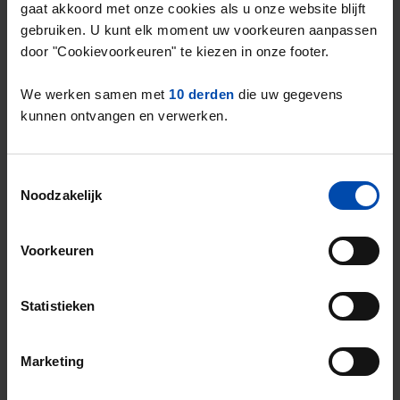
gaat akkoord met onze cookies als u onze website blijft
Dit is een
aanbodstijging van 17%
* in de
gebruiken. U kunt elk moment uw voorkeuren aanpassen
vrije sector ten opzichte van het vorige
door "Cookievoorkeuren" te kiezen in onze footer.
kwartaal.
* Verschillen in aanbod in de vrije sector zijn sterk
We werken samen met
10 derden
die uw gegevens
afhankelijk van seizoensinvloeden. Hiervoor is niet
kunnen ontvangen en verwerken.
gecorrigeerd.
Toestemmingsselectie
Noodzakelijk
Overzicht huurprijzen & aanbod in
Voorkeuren
Alkmaar (Q3-2025)
Type huuraanbod
Alkmaar €/m2
Landelijk €/m
Statistieken
Alle types
22,95
25,19
+8,89%
Marketing