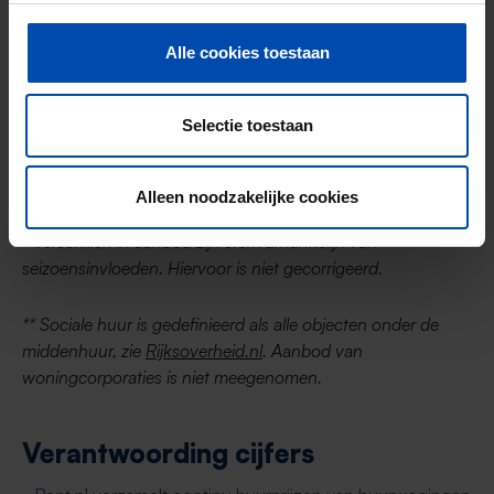
Sociale huur**
30,35
29,90
-1,48%
Alle cookies toestaan
Middenhuur
20,16
22,90
+11,98
Selectie toestaan
Vrije sector
20,78
19,90
-4,39%
Alleen noodzakelijke cookies
* Verschillen in aanbod zijn sterk afhankelijk van
seizoensinvloeden. Hiervoor is niet gecorrigeerd.
** Sociale huur is gedefinieerd als alle objecten onder de
middenhuur, zie
Rijksoverheid.nl
. Aanbod van
woningcorporaties is niet meegenomen.
Verantwoording cijfers