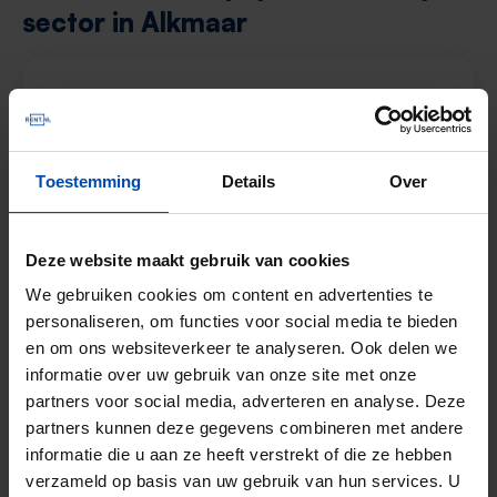
sector in Alkmaar
De gemiddelde huurprijs in de vrije sector in
2
Alkmaar was in Q3 in 2025
€20,78 per m
.
Dit is een
prijsdaling van 0,46%
ten
Toestemming
Details
Over
opzichte van het vorige kwartaal.
Het landelijke gemiddelde in de vrije sector
Deze website maakt gebruik van cookies
2
ligt op
€19,90 per m
.
We gebruiken cookies om content en advertenties te
De gemiddelde huurprijs in de vrije sector in
personaliseren, om functies voor social media te bieden
Alkmaar ligt dus
4,39% boven het landelijk
en om ons websiteverkeer te analyseren. Ook delen we
gemiddelde
.
informatie over uw gebruik van onze site met onze
partners voor social media, adverteren en analyse. Deze
Deze cijfers zijn gebaseerd op
61 objecten
partners kunnen deze gegevens combineren met andere
die in Q3 van 2025 zijn aangeboden in de
informatie die u aan ze heeft verstrekt of die ze hebben
verzameld op basis van uw gebruik van hun services. U
vrije sector.