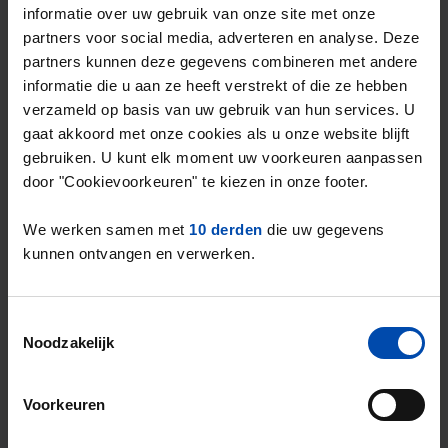
informatie over uw gebruik van onze site met onze
Het landelijke gemiddelde in de vrije sector
partners voor social media, adverteren en analyse. Deze
2
ligt op
€19,34 per m
.
partners kunnen deze gegevens combineren met andere
De gemiddelde huurprijs in de vrije sector in
informatie die u aan ze heeft verstrekt of die ze hebben
Utrecht ligt dus
26,10% boven het landelijk
verzameld op basis van uw gebruik van hun services. U
gemiddelde
.
gaat akkoord met onze cookies als u onze website blijft
gebruiken. U kunt elk moment uw voorkeuren aanpassen
door "Cookievoorkeuren" te kiezen in onze footer.
Deze cijfers zijn gebaseerd op
714 objecten
die in Q3 van 2024 zijn aangeboden in de
We werken samen met
10 derden
die uw gegevens
vrije sector.
kunnen ontvangen en verwerken.
Dit is een
aanboddaling van 36%
* in de
vrije sector ten opzichte van het vorige
kwartaal.
Toestemmingsselectie
Noodzakelijk
* Verschillen in aanbod in de vrije sector zijn sterk
afhankelijk van seizoensinvloeden. Hiervoor is niet
gecorrigeerd.
Voorkeuren