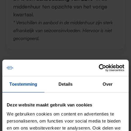
middenhuur ten opzichte van het vorige
kwartaal.
* Verschillen in aanbod in de middenhuur zijn sterk
afhankelijk van seizoensinvloeden. Hiervoor is niet
gecorrigeerd.
Vierkantemeterprijs voor de vrije
sector in Utrecht
Toestemming
Details
Over
De gemiddelde huurprijs in de vrije sector in
2
Deze website maakt gebruik van cookies
Utrecht was in Q3 in 2024
€24,39 per m
.
Dit is een
prijsdaling van 3,02%
ten
We gebruiken cookies om content en advertenties te
personaliseren, om functies voor social media te bieden
opzichte van het vorige kwartaal.
en om ons websiteverkeer te analyseren. Ook delen we