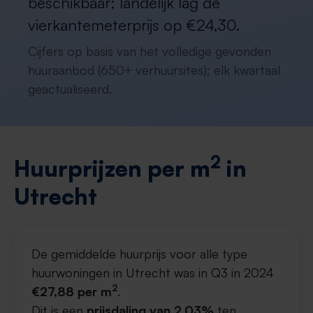
beschikbaar; landelijk lag de
vierkantemeterprijs op €24,30.
Cijfers op basis van het volledige gevonden
huuraanbod (650+ verhuursites); elk kwartaal
geactualiseerd.
2
Huurprijzen per m
in
Utrecht
De gemiddelde huurprijs voor alle type
huurwoningen in Utrecht was in Q3 in 2024
2
€27,88 per m
.
Dit is een
prijsdaling van 2,03%
ten