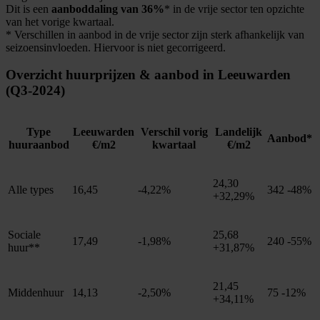
Dit is een
aanboddaling van 36%
* in de vrije sector ten opzichte
van het vorige kwartaal.
* Verschillen in aanbod in de vrije sector zijn sterk afhankelijk van
seizoensinvloeden. Hiervoor is niet gecorrigeerd.
Overzicht huurprijzen & aanbod in Leeuwarden
(Q3-2024)
Type
Leeuwarden
Verschil vorig
Landelijk
Aanbod*
huuraanbod
€/m2
kwartaal
€/m2
24,30
Alle types
16,45
-4,22%
342
-48%
+32,29%
Sociale
25,68
17,49
-1,98%
240
-55%
huur**
+31,87%
21,45
Middenhuur
14,13
-2,50%
75
-12%
+34,11%