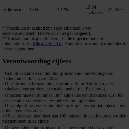
19,34
Vrije sector
13,66
-3,17%
27
-36%
+29,36%
* Verschillen in aanbod zijn sterk afhankelijk van
seizoensinvloeden. Hiervoor is niet gecorrigeerd.
** Sociale huur is gedefinieerd als alle objecten onder de
middenhuur, zie
Rijksoverheid.nl
. Aanbod van woningcorporaties is
niet meegenomen.
Verantwoording cijfers
- Rent.nl verzamelt continu huurprijzen van huurwoningen in
Nederland sinds 1 maart 2024.
- Onze bronnen bestaan uit alle grote verhuurplatformen, vele
makelaars, verhuurders en sociale media (o.a. Facebook)
2
- Objecten moeten minimaal 3m
zijn en kosten maximaal €10.000
per maand en moeten een woonbestemming hebben
- Onze algoritmes voor ontdubbeling zorgen ervoor dat objecten niet
dubbel geteld worden
- Alleen plaatsen met meer dan 100 objecten in een kwartaal worden
meegenomen in de cijfers
2
- De gemiddelde huurprijs per m
is berekend op basis van de