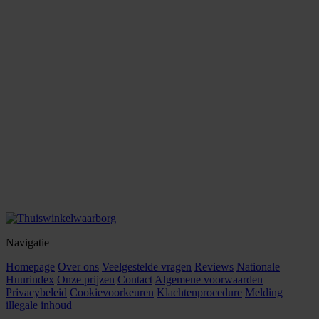
Navigatie
Homepage
Over ons
Veelgestelde vragen
Reviews
Nationale
Huurindex
Onze prijzen
Contact
Algemene voorwaarden
Privacybeleid
Cookievoorkeuren
Klachtenprocedure
Melding
illegale inhoud