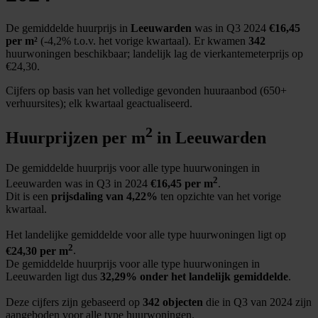
De gemiddelde huurprijs in
Leeuwarden
was in Q3 2024
€16,45
per m²
(-4,2% t.o.v. het vorige kwartaal). Er kwamen
342
huurwoningen beschikbaar; landelijk lag de vierkantemeterprijs op
€24,30.
Cijfers op basis van het volledige gevonden huuraanbod (650+
verhuursites); elk kwartaal geactualiseerd.
2
Huurprijzen per m
in Leeuwarden
De gemiddelde huurprijs voor alle type huurwoningen in
2
Leeuwarden was in Q3 in 2024
€16,45 per m
.
Dit is een
prijsdaling van 4,22%
ten opzichte van het vorige
kwartaal.
Het landelijke gemiddelde voor alle type huurwoningen ligt op
2
€24,30 per m
.
De gemiddelde huurprijs voor alle type huurwoningen in
Leeuwarden ligt dus
32,29% onder het landelijk gemiddelde
.
Deze cijfers zijn gebaseerd op
342 objecten
die in Q3 van 2024 zijn
aangeboden voor alle type huurwoningen.