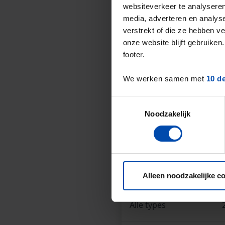
websiteverkeer te analyseren
Het landelijke gemiddel
media, adverteren en analys
De gemiddelde huurprij
verstrekt of die ze hebben v
onze website blijft gebruik
gemiddelde
.
footer.
Deze cijfers zijn geb
We werken samen met
10 d
Dit is een
aanboddali
* Verschillen in aanbod in d
Toestemmingsselectie
Noodzakelijk
Overzicht huur
Type huuraanbod
Alleen noodzakelijke c
Alle types