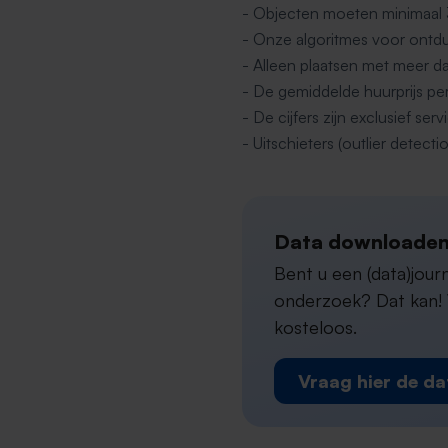
- Objecten moeten minimaal
- Onze algoritmes voor ontdu
- Alleen plaatsen met meer d
- De gemiddelde huurprijs pe
- De cijfers zijn exclusief s
- Uitschieters (outlier detectio
Data downloaden
Bent u een (data)jou
onderzoek? Dat kan! W
kosteloos.
Vraag hier de da