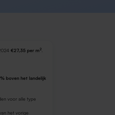
2
 2024
€27,35 per m
.
% boven het landelijk
en voor alle type
van het vorige