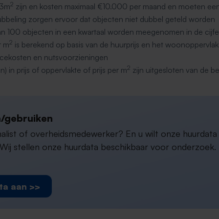
2
 3m
zijn en kosten maximaal €10.000 per maand en moeten 
bbeling zorgen ervoor dat objecten niet dubbel geteld worden
an 100 objecten in een kwartaal worden meegenomen in de cijfe
2
r m
is berekend op basis van de huurprijs en het woonoppervlak
ervicekosten en nutsvoorzieningen
2
n) in prijs of oppervlakte of prijs per m
zijn uitgesloten van de b
/gebruiken
rnalist of overheidsmedewerker? En u wilt onze huurdat
ij stellen onze huurdata beschikbaar voor onderzoek. D
ta aan >>