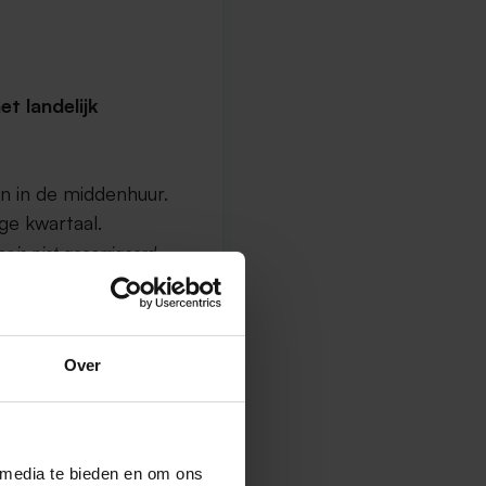
t landelijk
n in de middenhuur.
ge kwartaal.
r is niet gecorrigeerd.
lem
Over
2
2 per m
.
 media te bieden en om ons