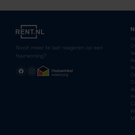
N
H
O
Nooit meer te laat reageren op een
Ve
huurwoning?
R
Na
On
C
A
Pr
C
K
Me