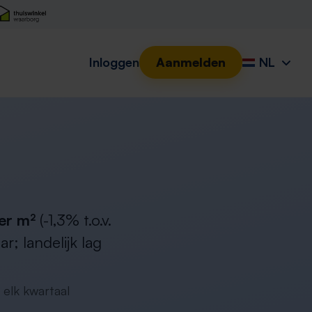
Inloggen
Aanmelden
NL
er m²
(-1,3% t.o.v.
; landelijk lag
 elk kwartaal