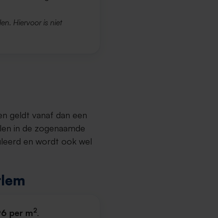
en. Hiervoor is niet
en geldt vanaf dan een
llen in de zogenaamde
uleerd en wordt ook wel
rlem
2
6 per m
.