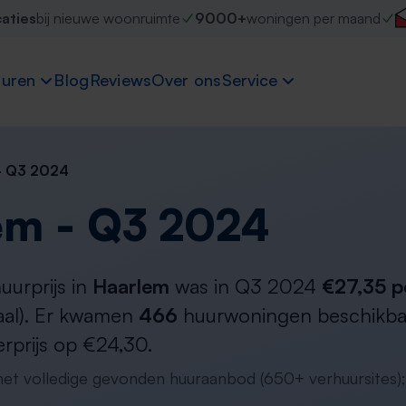
caties
bij nieuwe woonruimte
9000+
woningen per maand
uren
Blog
Reviews
Over ons
Service
- Q3 2024
em - Q3 2024
urprijs in
Haarlem
was in Q3 2024
€27,35 p
aal). Er kwamen
466
huurwoningen beschikbaar
rprijs op €24,30.
 het volledige gevonden huuraanbod (650+ verhuursites);