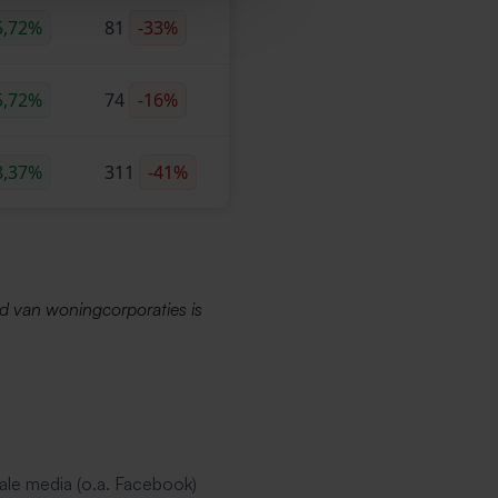
5,72%
81
-33%
5,72%
74
-16%
8,37%
311
-41%
d van woningcorporaties is
ale media (o.a. Facebook)