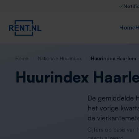
Notifi
Home
H
Home
Nationale Huurindex
Huurindex Haarlem 
Huurindex Haarl
De gemiddelde hu
het vorige kwart
de vierkantemete
Cijfers op basis van
geactualiseerd.