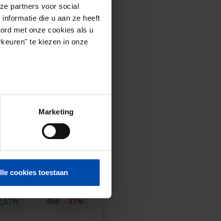
ze partners voor social
nformatie die u aan ze heeft
t landelijk
oord met onze cookies als u
keuren" te kiezen in onze
 in de vrije sector.
ge kwartaal.
 is niet gecorrigeerd.
Marketing
-2024)
 €/m2
Aanbod*
lle cookies toestaan
2,57%
466
-37%