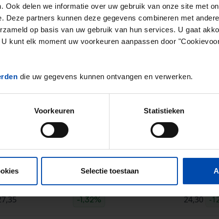
. Ook delen we informatie over uw gebruik van onze site met on
2
de in de vrije sector ligt op
€19,34 per m
.
e. Deze partners kunnen deze gegevens combineren met andere i
s in de vrije sector in Haarlem ligt dus
28,37% boven he
erzameld op basis van uw gebruik van hun services. U gaat akk
en. U kunt elk moment uw voorkeuren aanpassen door "Cookievoor
aseerd op
311 objecten
die in Q3 van 2024 zijn aangeboden
erden
die uw gegevens kunnen ontvangen en verwerken.
ng van 41%
* in de vrije sector ten opzichte van het vori
e vrije sector zijn sterk afhankelijk van seizoensinvloeden. Hiervoor
Voorkeuren
Statistieken
prijzen & aanbod in Haarlem (Q3
Haarlem €/m2
Verschil vorig kwartaal
Landelijk
ookies
Selectie toestaan
A
27,35
24,30
-1
-1,32%