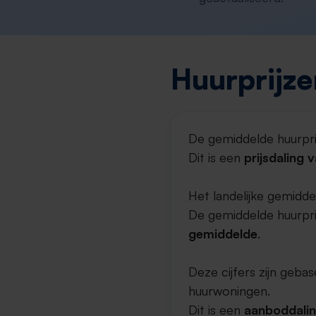
Huurprijze
De gemiddelde huurpri
Dit is een
prijsdaling 
Het landelijke gemidde
De gemiddelde huurprij
gemiddelde
.
Deze cijfers zijn geb
huurwoningen.
Dit is een
aanboddali