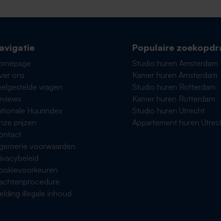
avigatie
Populaire zoekopdr
omepage
Studio huren Amsterdam
ver ons
Kamer huren Amsterdam
elgestelde vragen
Studio huren Rotterdam
eviews
Kamer huren Rotterdam
tionale Huurindex
Studio huren Utrecht
ze prijzen
Appartement huren Utrec
ontact
lgemene voorwaarden
ivacybeleid
ookievoorkeuren
lachtenprocedure
lding illegale inhoud