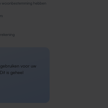
een woonbestemming hebben
rs
erekening
a gebruiken voor uw
it is geheel