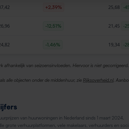
37,42
25,68
-4
+2,39%
26,96
21,45
-2
-12,51%
24,82
19,34
-2
-1,46%
erk afhankelijk van seizoensinvloeden. Hiervoor is niet gecorrigeerd.
d als alle objecten onder de middenhuur, zie
Rijksoverheid.nl
. Aanbo
jfers
huurprijzen van huurwoningen in Nederland sinds 1 maart 2024.
le grote verhuurplatformen, vele makelaars, verhuurders en soci