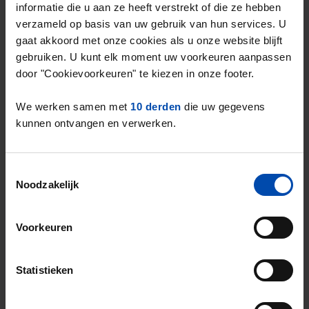
informatie die u aan ze heeft verstrekt of die ze hebben
Deze cijfers zijn gebaseerd op
86 objecten
verzameld op basis van uw gebruik van hun services. U
gaat akkoord met onze cookies als u onze website blijft
die in Q2 van 2026 zijn aangeboden in de
gebruiken. U kunt elk moment uw voorkeuren aanpassen
vrije sector.
door "Cookievoorkeuren" te kiezen in onze footer.
Dit is een
aanbodstijging van 69%
* in de
vrije sector ten opzichte van het vorige
We werken samen met
10 derden
die uw gegevens
kwartaal.
kunnen ontvangen en verwerken.
* Verschillen in aanbod in de vrije sector zijn sterk
afhankelijk van seizoensinvloeden. Hiervoor is niet
Toestemmingsselectie
gecorrigeerd.
Noodzakelijk
Voorkeuren
Overzicht huurprijzen & aanbod in
Schiedam (Q2-2026)
Statistieken
Type huuraanbod
Schiedam €/m2
Landelijk €/