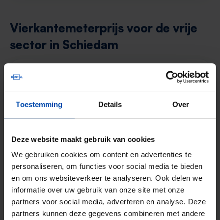
Vierkantemeterprijs voor de vrije
sector in Schiedam
De gemiddelde huurprijs in de vrije sector in
Schiedam was in Q2 in 2026
€23,66 per
2
m
.
Toestemming
Details
Over
Dit is een
prijsstijging van 5,75%
ten
opzichte van het vorige kwartaal.
Deze website maakt gebruik van cookies
We gebruiken cookies om content en advertenties te
Het landelijke gemiddelde in de vrije sector
personaliseren, om functies voor social media te bieden
2
ligt op
€20,51 per m
.
en om ons websiteverkeer te analyseren. Ook delen we
De gemiddelde huurprijs in de vrije sector in
informatie over uw gebruik van onze site met onze
Schiedam ligt dus
15,41% boven het
partners voor social media, adverteren en analyse. Deze
landelijk gemiddelde
.
partners kunnen deze gegevens combineren met andere