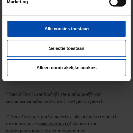
Marketing
Alle types
27,36
25,30
-8,16
Alle cookies toestaan
Sociale huur**
34,81
28,95
-20,2
Selectie toestaan
Middenhuur
29,03
22,91
-26,7
Alleen noodzakelijke cookies
Vrije sector
23,66
20,51
-15,4
* Verschillen in aanbod zijn sterk afhankelijk van
seizoensinvloeden. Hiervoor is niet gecorrigeerd.
** Sociale huur is gedefinieerd als alle objecten onder de
middenhuur, zie
Rijksoverheid.nl
. Aanbod van
woningcorporaties is niet meegenomen.