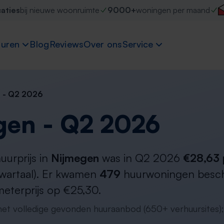
caties
bij nieuwe woonruimte
9000+
woningen per maand
uren
Blog
Reviews
Over ons
Service
 - Q2 2026
gen - Q2 2026
urprijs in
Nijmegen
was in Q2 2026
€28,63 
 kwartaal). Er kwamen
479
huurwoningen beschi
meterprijs op €25,30.
 het volledige gevonden huuraanbod (650+ verhuursites);