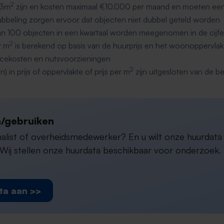
2
 3m
zijn en kosten maximaal €10.000 per maand en moeten 
bbeling zorgen ervoor dat objecten niet dubbel geteld worden
an 100 objecten in een kwartaal worden meegenomen in de cijfe
2
r m
is berekend op basis van de huurprijs en het woonoppervlak
ervicekosten en nutsvoorzieningen
2
n) in prijs of oppervlakte of prijs per m
zijn uitgesloten van de b
/gebruiken
rnalist of overheidsmedewerker? En u wilt onze huurdat
ij stellen onze huurdata beschikbaar voor onderzoek. D
ta aan >>