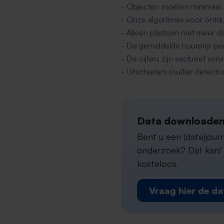
- Objecten moeten minimaal
- Onze algoritmes voor ontdu
- Alleen plaatsen met meer d
- De gemiddelde huurprijs pe
- De cijfers zijn exclusief s
- Uitschieters (outlier detectio
Data downloaden
Bent u een (data)jou
onderzoek? Dat kan! W
kosteloos.
Vraag hier de da