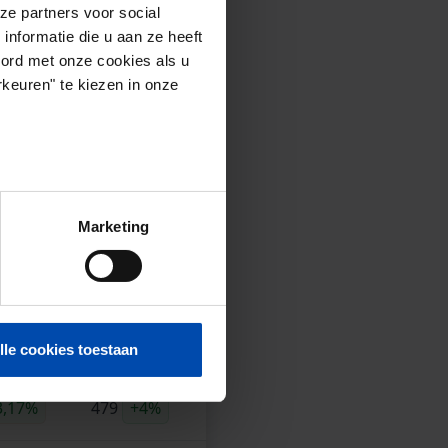
ze partners voor social
nformatie die u aan ze heeft
t landelijk
oord met onze cookies als u
keuren" te kiezen in onze
n in de vrije sector.
rige kwartaal.
 is niet gecorrigeerd.
Marketing
2-2026)
 €/m2
Aanbod*
lle cookies toestaan
3,17%
479
+4%