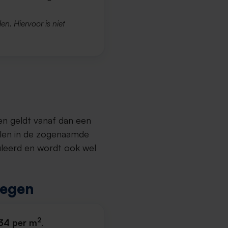
en. Hiervoor is niet
en geldt vanaf dan een
llen in de zogenaamde
uleerd en wordt ook wel
megen
2
34 per m
.