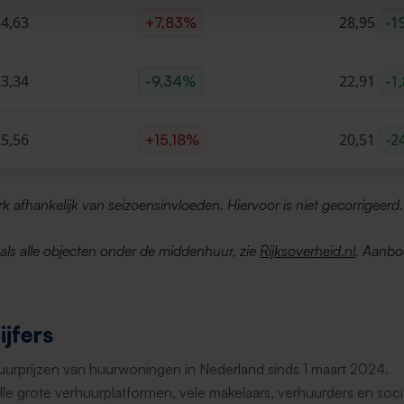
4,63
28,95
-1
+7,83%
3,34
22,91
-1
-9,34%
5,56
20,51
-2
+15,18%
erk afhankelijk van seizoensinvloeden. Hiervoor is niet gecorrigeerd.
d als alle objecten onder de middenhuur, zie
Rijksoverheid.nl
. Aanbo
jfers
huurprijzen van huurwoningen in Nederland sinds 1 maart 2024.
le grote verhuurplatformen, vele makelaars, verhuurders en soci