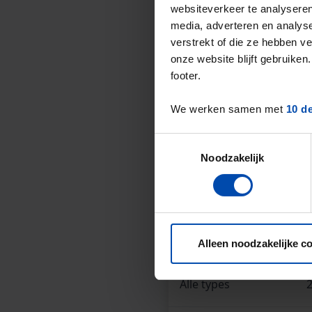
websiteverkeer te analyseren
Het landelijke gemiddel
media, adverteren en analys
De gemiddelde huurprijs
verstrekt of die ze hebben v
onze website blijft gebruik
gemiddelde
.
footer.
Deze cijfers zijn geb
We werken samen met
10 d
Dit is een
aanbodstij
* Verschillen in aanbod in d
Toestemmingsselectie
Noodzakelijk
Overzicht huur
Type huuraanbod
Alleen noodzakelijke c
Alle types
2