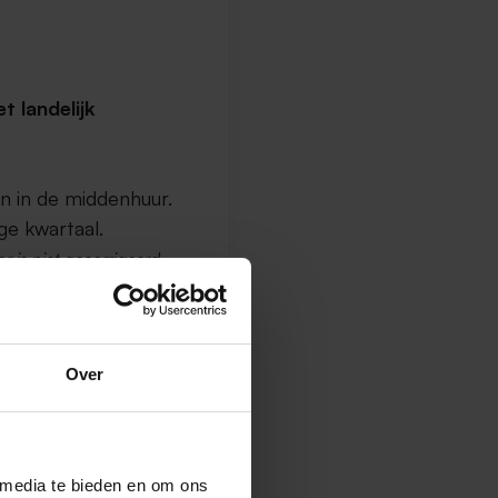
 landelijk
n in de middenhuur.
ge kwartaal.
r is niet gecorrigeerd.
egen
Over
2
56 per m
.
 media te bieden en om ons