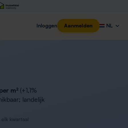
Inloggen
Aanmelden
NL
per m²
(+1,1%
kbaar; landelijk
 elk kwartaal