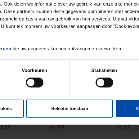
. Ook delen we informatie over uw gebruik van onze site met on
2
de in de vrije sector ligt op
€20,51 per m
.
e. Deze partners kunnen deze gegevens combineren met andere i
 in de vrije sector in Nijmegen ligt dus
24,64% boven he
erzameld op basis van uw gebruik van hun services. U gaat akk
en. U kunt elk moment uw voorkeuren aanpassen door "Cookievoor
aseerd op
252 objecten
die in Q2 van 2026 zijn aangebode
erden
die uw gegevens kunnen ontvangen en verwerken.
ging van 85%
* in de vrije sector ten opzichte van het vo
e vrije sector zijn sterk afhankelijk van seizoensinvloeden. Hiervoor
Voorkeuren
Statistieken
prijzen & aanbod in Nijmegen (Q
Nijmegen €/m2
Verschil vorig kwartaal
Landelijk
ookies
Selectie toestaan
A
8,63
25,30
-1
+1,15%