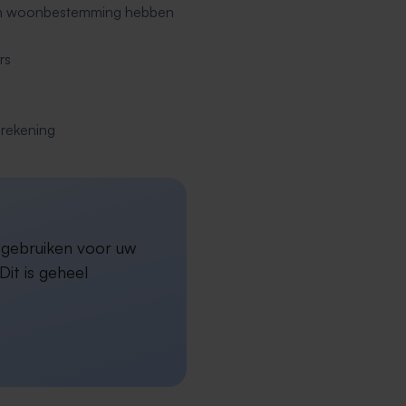
een woonbestemming hebben
rs
erekening
a gebruiken voor uw
it is geheel