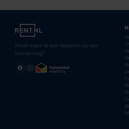
N
H
O
Nooit meer te laat reageren op een
Ve
huurwoning?
R
Na
On
C
A
Pr
C
K
Me