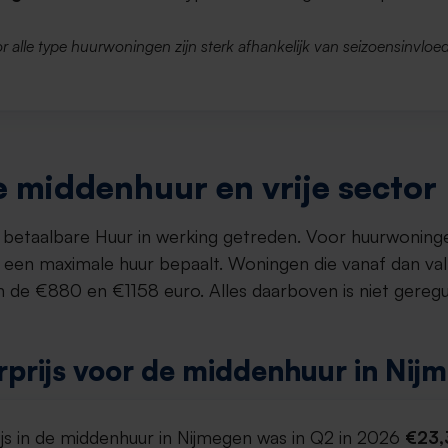
r alle type huurwoningen zijn sterk afhankelijk van seizoensinvloed
 middenhuur en vrije sector
et betaalbare Huur in werking getreden. Voor huurwoning
een maximale huur bepaalt. Woningen die vanaf dan va
 de €880 en €1158 euro. Alles daarboven is niet gereg
prijs voor de middenhuur in Nij
js in de middenhuur in Nijmegen was in Q2 in 2026
€23,