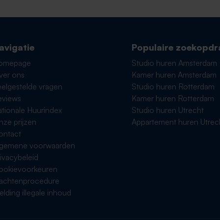
avigatie
Populaire zoekopdr
omepage
Studio huren Amsterdam
ver ons
Kamer huren Amsterdam
elgestelde vragen
Studio huren Rotterdam
eviews
Kamer huren Rotterdam
tionale Huurindex
Studio huren Utrecht
ze prijzen
Appartement huren Utrec
ontact
lgemene voorwaarden
ivacybeleid
ookievoorkeuren
lachtenprocedure
lding illegale inhoud