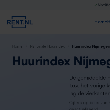
Notifi
Home
H
Home
Nationale Huurindex
Huurindex Nijmegen
Huurindex Nijme
De gemiddelde hu
t.o.v. het vorige
lag de vierkante
Cijfers op basis van
geactualiseerd.