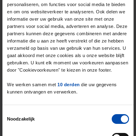
2
m
.
personaliseren, om functies voor social media te bieden
Dit is een
prijsstijging van 2,32%
ten
en om ons websiteverkeer te analyseren. Ook delen we
informatie over uw gebruik van onze site met onze
opzichte van het vorige kwartaal.
partners voor social media, adverteren en analyse. Deze
partners kunnen deze gegevens combineren met andere
Het landelijke gemiddelde in de vrije sector
informatie die u aan ze heeft verstrekt of die ze hebben
2
ligt op
€20,51 per m
.
verzameld op basis van uw gebruik van hun services. U
De gemiddelde huurprijs in de vrije sector in
gaat akkoord met onze cookies als u onze website blijft
Hoofddorp ligt dus
44,52% boven het
gebruiken. U kunt elk moment uw voorkeuren aanpassen
landelijk gemiddelde
.
door "Cookievoorkeuren" te kiezen in onze footer.
We werken samen met
10 derden
die uw gegevens
Deze cijfers zijn gebaseerd op
218 objecten
kunnen ontvangen en verwerken.
die in Q2 van 2026 zijn aangeboden in de
vrije sector.
Dit is een
aanbodstijging van 93%
* in de
Toestemmingsselectie
vrije sector ten opzichte van het vorige
Noodzakelijk
kwartaal.
* Verschillen in aanbod in de vrije sector zijn sterk