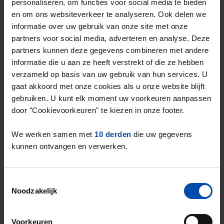
personaliseren, om functies voor social media te bieden
vrije sector.
en om ons websiteverkeer te analyseren. Ook delen we
informatie over uw gebruik van onze site met onze
partners voor social media, adverteren en analyse. Deze
partners kunnen deze gegevens combineren met andere
Overzicht huurprijzen & aanbod in
informatie die u aan ze heeft verstrekt of die ze hebben
verzameld op basis van uw gebruik van hun services. U
Helmond (Q2-2026)
gaat akkoord met onze cookies als u onze website blijft
gebruiken. U kunt elk moment uw voorkeuren aanpassen
Type huuraanbod
Helmond €/m2
Landeli
door "Cookievoorkeuren" te kiezen in onze footer.
Alle types
20,10
25,30
We werken samen met
10 derden
die uw gegevens
kunnen ontvangen en verwerken.
Sociale huur**
30,51
28,95
Toestemmingsselectie
Noodzakelijk
Middenhuur
-
Niet genoeg data
Voorkeuren