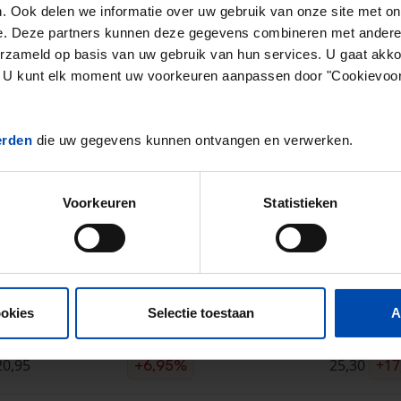
. Ook delen we informatie over uw gebruik van onze site met on
2
de in de vrije sector ligt op
€20,51 per m
.
e. Deze partners kunnen deze gegevens combineren met andere i
 in de vrije sector in Heerlen ligt dus
36,19% onder het
erzameld op basis van uw gebruik van hun services. U gaat akk
en. U kunt elk moment uw voorkeuren aanpassen door "Cookievoor
aseerd op
35 objecten
die in Q2 van 2026 zijn aangeboden 
erden
die uw gegevens kunnen ontvangen en verwerken.
ging van 30%
* in de vrije sector ten opzichte van het vo
e vrije sector zijn sterk afhankelijk van seizoensinvloeden. Hiervoor
Voorkeuren
Statistieken
prijzen & aanbod in Heerlen (Q2-
Heerlen €/m2
Verschil vorig kwartaal
Landelijk 
ookies
Selectie toestaan
A
20,95
25,30
+17
+6,95%