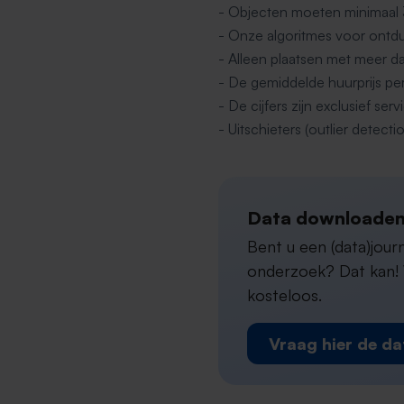
- Objecten moeten minimaal
- Onze algoritmes voor ontdu
- Alleen plaatsen met meer d
- De gemiddelde huurprijs pe
- De cijfers zijn exclusief s
- Uitschieters (outlier detectio
Data downloaden
Bent u een (data)jou
onderzoek? Dat kan! W
kosteloos.
Vraag hier de da