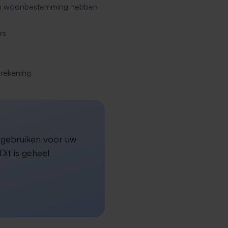
een woonbestemming hebben
rs
erekening
a gebruiken voor uw
it is geheel