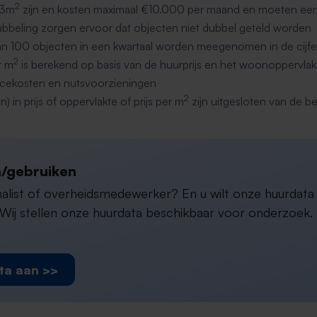
2
 3m
zijn en kosten maximaal €10.000 per maand en moeten 
bbeling zorgen ervoor dat objecten niet dubbel geteld worden
an 100 objecten in een kwartaal worden meegenomen in de cijfe
2
r m
is berekend op basis van de huurprijs en het woonoppervlak
ervicekosten en nutsvoorzieningen
2
n) in prijs of oppervlakte of prijs per m
zijn uitgesloten van de b
/gebruiken
rnalist of overheidsmedewerker? En u wilt onze huurdat
ij stellen onze huurdata beschikbaar voor onderzoek. D
ta aan >>