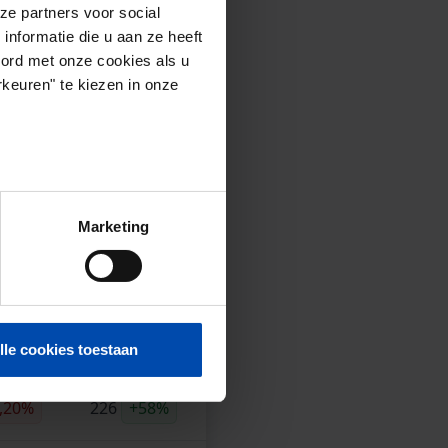
ze partners voor social
nformatie die u aan ze heeft
 landelijk
oord met onze cookies als u
keuren" te kiezen in onze
in de vrije sector.
rige kwartaal.
 is niet gecorrigeerd.
Marketing
2026)
€/m2
Aanbod*
lle cookies toestaan
,20%
226
+58%