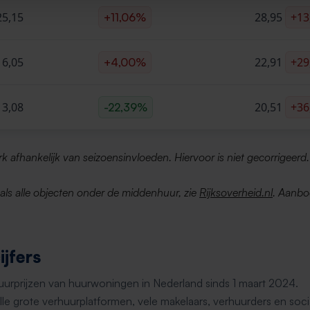
25,15
28,95
+13
+11,06%
16,05
22,91
+29
+4,00%
13,08
20,51
+36
-22,39%
erk afhankelijk van seizoensinvloeden. Hiervoor is niet gecorrigeerd.
d als alle objecten onder de middenhuur, zie
Rijksoverheid.nl
. Aanbo
jfers
huurprijzen van huurwoningen in Nederland sinds 1 maart 2024.
le grote verhuurplatformen, vele makelaars, verhuurders en soci