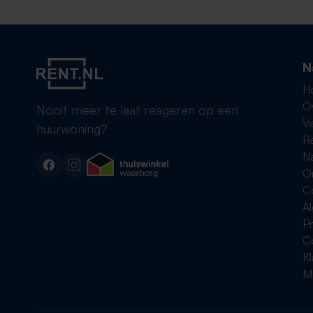
N
H
O
Nooit meer te laat reageren op een
Ve
huurwoning?
R
Na
On
C
A
Pr
C
K
Me