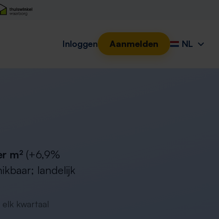
Inloggen
Aanmelden
NL
er m²
(+6,9%
baar; landelijk
 elk kwartaal