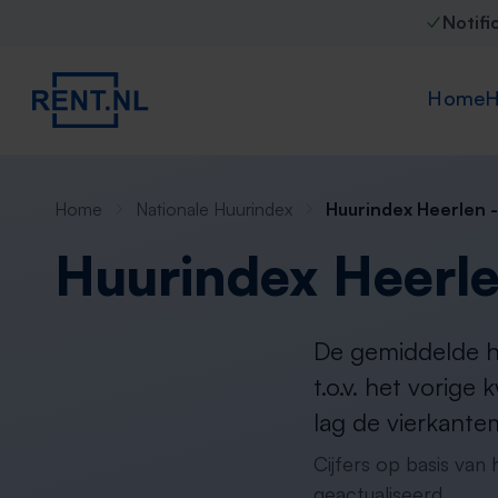
Notifi
Home
H
Home
Nationale Huurindex
Huurindex Heerlen 
Huurindex Heerl
De gemiddelde hu
t.o.v. het vorige
lag de vierkante
Cijfers op basis van
geactualiseerd.