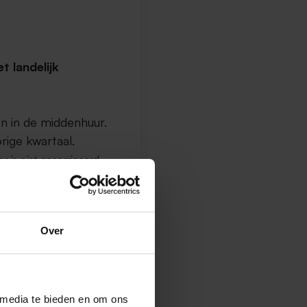
 landelijk
n in de middenhuur.
rige kwartaal.
r is niet gecorrigeerd.
len
Over
2
 per m
.
 media te bieden en om ons