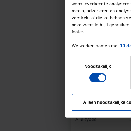
websiteverkeer te analyseren
Het landelijke gemiddel
media, adverteren en analys
De gemiddelde huurprijs
verstrekt of die ze hebben v
onze website blijft gebruik
gemiddelde
.
footer.
Deze cijfers zijn geb
We werken samen met
10 d
Dit is een
aanbodstij
* Verschillen in aanbod in d
Toestemmingsselectie
Noodzakelijk
Overzicht huur
Type huuraanbod
Alleen noodzakelijke c
Alle types