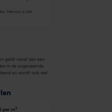
en. Hiervoor is niet
en geldt vanaf dan een
llen in de zogenaamde
uleerd en wordt ook wel
rlen
2
5 per m
.