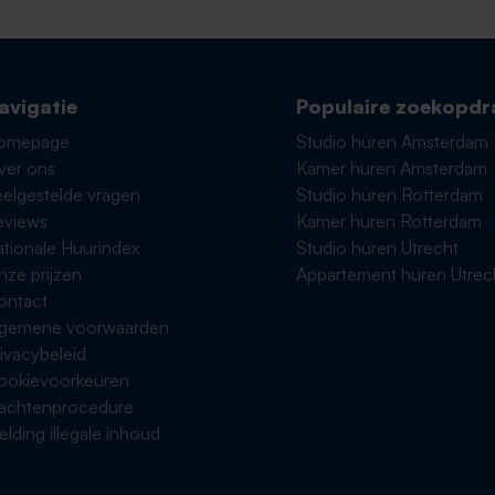
avigatie
Populaire zoekopdr
omepage
Studio huren Amsterdam
ver ons
Kamer huren Amsterdam
elgestelde vragen
Studio huren Rotterdam
eviews
Kamer huren Rotterdam
tionale Huurindex
Studio huren Utrecht
ze prijzen
Appartement huren Utrec
ontact
lgemene voorwaarden
ivacybeleid
ookievoorkeuren
lachtenprocedure
lding illegale inhoud