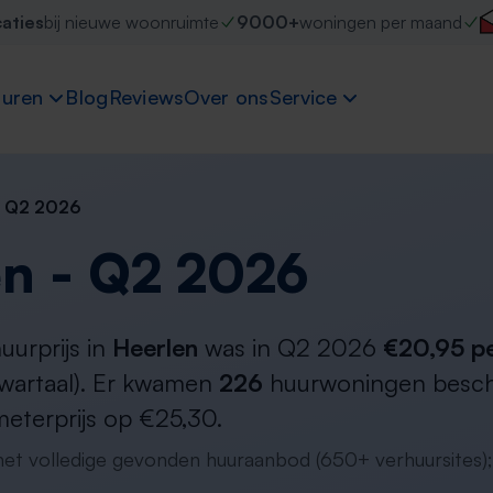
caties
bij nieuwe woonruimte
9000+
woningen per maand
uren
Blog
Reviews
Over ons
Service
- Q2 2026
en - Q2 2026
urprijs in
Heerlen
was in Q2 2026
€20,95 p
 kwartaal). Er kwamen
226
huurwoningen beschik
meterprijs op €25,30.
 het volledige gevonden huuraanbod (650+ verhuursites);