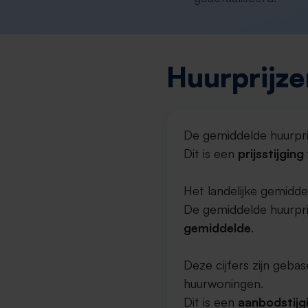
Huurprijze
De gemiddelde huurpri
Dit is een
prijsstijgin
Het landelijke gemidde
De gemiddelde huurprij
gemiddelde
.
Deze cijfers zijn geb
huurwoningen.
Dit is een
aanbodstij