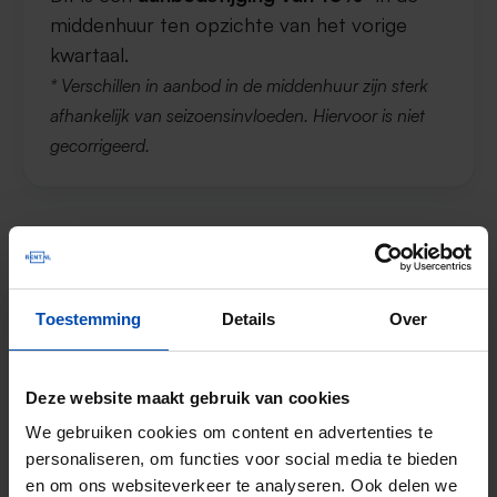
middenhuur ten opzichte van het vorige
kwartaal.
* Verschillen in aanbod in de middenhuur zijn sterk
afhankelijk van seizoensinvloeden. Hiervoor is niet
gecorrigeerd.
Vierkantemeterprijs voor de vrije
sector in Arnhem
Toestemming
Details
Over
De gemiddelde huurprijs in de vrije sector in
2
Deze website maakt gebruik van cookies
Arnhem was in Q2 in 2026
€19,96 per m
.
Dit is een
prijsdaling van 28,80%
ten
We gebruiken cookies om content en advertenties te
personaliseren, om functies voor social media te bieden
opzichte van het vorige kwartaal.
en om ons websiteverkeer te analyseren. Ook delen we