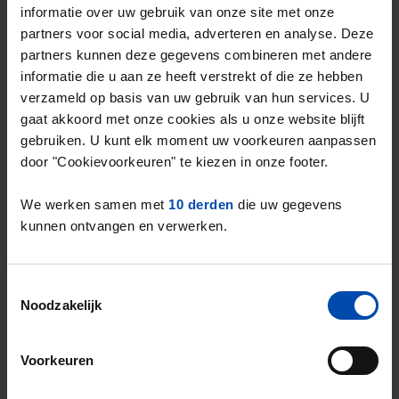
informatie over uw gebruik van onze site met onze
Het landelijke gemiddelde in de vrije sector
partners voor social media, adverteren en analyse. Deze
2
ligt op
€20,51 per m
.
partners kunnen deze gegevens combineren met andere
De gemiddelde huurprijs in de vrije sector in
informatie die u aan ze heeft verstrekt of die ze hebben
Arnhem ligt dus
2,64% onder het landelijk
verzameld op basis van uw gebruik van hun services. U
gemiddelde
.
gaat akkoord met onze cookies als u onze website blijft
gebruiken. U kunt elk moment uw voorkeuren aanpassen
door "Cookievoorkeuren" te kiezen in onze footer.
Deze cijfers zijn gebaseerd op
198 objecten
die in Q2 van 2026 zijn aangeboden in de
We werken samen met
10 derden
die uw gegevens
vrije sector.
kunnen ontvangen en verwerken.
Dit is een
aanbodstijging van 38%
* in de
vrije sector ten opzichte van het vorige
kwartaal.
Toestemmingsselectie
Noodzakelijk
* Verschillen in aanbod in de vrije sector zijn sterk
afhankelijk van seizoensinvloeden. Hiervoor is niet
gecorrigeerd.
Voorkeuren