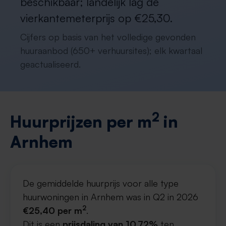
beschikbaar; landelijk lag de
vierkantemeterprijs op €25,30.
Cijfers op basis van het volledige gevonden
huuraanbod (650+ verhuursites); elk kwartaal
geactualiseerd.
2
Huurprijzen per m
in
Arnhem
De gemiddelde huurprijs voor alle type
huurwoningen in Arnhem was in Q2 in 2026
2
€25,40 per m
.
Dit is een
prijsdaling van 10,72%
ten