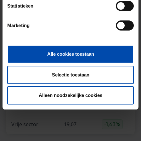
Statistieken
Overzicht huurprijzen & aanbod in
Marketing
Breda (Q2-2025)
Type huuraanbod
Breda €/m2
Verschil vorig k
Alle cookies toestaan
Alle types
24,05
+0,67%
Selectie toestaan
Sociale huur**
31,48
+2,54%
Alleen noodzakelijke cookies
Middenhuur
21,83
+2,18%
Vrije sector
19,07
-1,63%