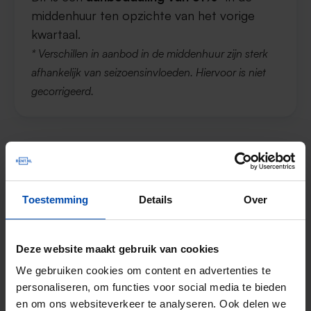
middenhuur ten opzichte van het vorige
kwartaal.
* Verschillen in aanbod in de middenhuur zijn sterk
afhankelijk van seizoensinvloeden. Hiervoor is niet
gecorrigeerd.
Vierkantemeterprijs voor de vrije
sector in Almere
Toestemming
Details
Over
De gemiddelde huurprijs in de vrije sector in
2
Deze website maakt gebruik van cookies
Almere was in Q2 in 2025
€20,74 per m
.
Dit is een
prijsstijging van 9,85%
ten
We gebruiken cookies om content en advertenties te
personaliseren, om functies voor social media te bieden
opzichte van het vorige kwartaal.
en om ons websiteverkeer te analyseren. Ook delen we