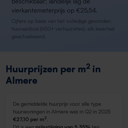
beschikbaar; landelijk lag de
vierkantemeterprijs op €25,54.
Cijfers op basis van het volledige gevonden
huuraanbod (650+ verhuursites); elk kwartaal
geactualiseerd.
2
Huurprijzen per m
in
Almere
De gemiddelde huurprijs voor alle type
huurwoningen in Almere was in Q2 in 2025
2
€27,10 per m
.
Dit is een
prijsstijging van 5,35%
ten