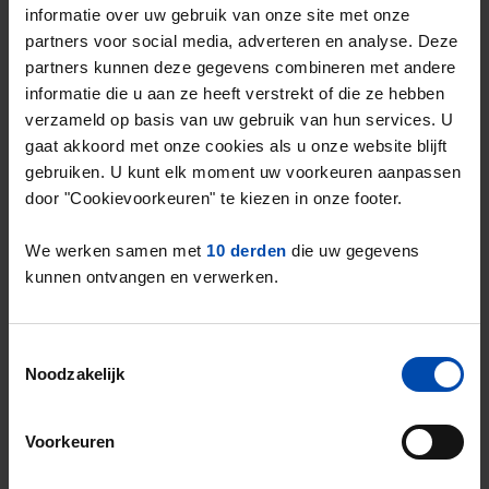
informatie over uw gebruik van onze site met onze
Het landelijke gemiddelde in de vrije sector
partners voor social media, adverteren en analyse. Deze
2
ligt op
€19,80 per m
.
partners kunnen deze gegevens combineren met andere
De gemiddelde huurprijs in de vrije sector in
informatie die u aan ze heeft verstrekt of die ze hebben
Almere ligt dus
4,78% boven het landelijk
verzameld op basis van uw gebruik van hun services. U
gemiddelde
.
gaat akkoord met onze cookies als u onze website blijft
gebruiken. U kunt elk moment uw voorkeuren aanpassen
door "Cookievoorkeuren" te kiezen in onze footer.
Deze cijfers zijn gebaseerd op
201 objecten
die in Q2 van 2025 zijn aangeboden in de
We werken samen met
10 derden
die uw gegevens
vrije sector.
kunnen ontvangen en verwerken.
Dit is een
aanbodstijging van 8%
* in de
vrije sector ten opzichte van het vorige
kwartaal.
Toestemmingsselectie
Noodzakelijk
* Verschillen in aanbod in de vrije sector zijn sterk
afhankelijk van seizoensinvloeden. Hiervoor is niet
gecorrigeerd.
Voorkeuren