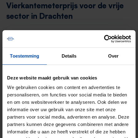
Vierkantemeterprijs voor de vrije
sector in Drachten
🧐
Er is helaas niet genoeg data beschikbaar
voor Drachten in Q2 van 2024
Toestemming
Details
Over
Deze website maakt gebruik van cookies
Overzicht huurprijzen & aanbod in
We gebruiken cookies om content en advertenties te
Drachten (Q2-2024)
personaliseren, om functies voor social media te bieden
en om ons websiteverkeer te analyseren. Ook delen we
informatie over uw gebruik van onze site met onze
Type huuraanbod
Drachten €/m2
Landeli
partners voor social media, adverteren en analyse. Deze
partners kunnen deze gegevens combineren met andere
Alle types
20,27
22,43
informatie die u aan ze heeft verstrekt of die ze hebben