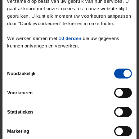
verzameld op basis van uw gebruik van hun services. U
gaat akkoord met onze cookies als u onze website blijft
Sociale huur**
21,03
23,73
gebruiken. U kunt elk moment uw voorkeuren aanpassen
door "Cookievoorkeuren" te kiezen in onze footer.
Middenhuur
-
Niet genoeg data
We werken samen met
10 derden
die uw gegevens
kunnen ontvangen en verwerken.
Vrije sector
-
Niet genoeg data
Toestemmingsselectie
Noodzakelijk
* Verschillen in aanbod zijn sterk afhankelijk van
seizoensinvloeden. Hiervoor is niet gecorrigeerd.
Voorkeuren
** Sociale huur is gedefinieerd als alle objecten onder de
middenhuur, zie
Rijksoverheid.nl
. Aanbod van
Statistieken
woningcorporaties is niet meegenomen.
Marketing
Verantwoording cijfers