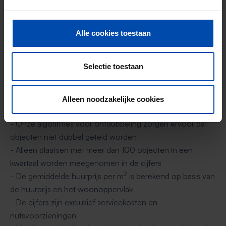
- Rent.nl verzamelt continu huurprijzen van huurwoningen
in Nederland sinds 1 maart 2024.
Alle cookies toestaan
- Onze bronnen bestaan uit alle grote verhuurplatformen,
vele makelaars, verhuurders en sociale media (o.a.
Selectie toestaan
Facebook)
2
- Objecten moeten minimaal 3m
zijn en kosten maximaal
€10.000 per maand en moeten een woonbestemming
Alleen noodzakelijke cookies
hebben
- Onze algoritmes voor ontdubbeling zorgen ervoor dat
objecten niet dubbel geteld worden
- Alleen plaatsen met meer dan 100 objecten in een
kwartaal worden meegenomen in de cijfers
2
- De gemiddelde huurprijs per m
is berekend op basis van
de huurprijs en het woonoppervlak
- De cijfers zijn exclusief servicekosten en
nutsvoorzieningen