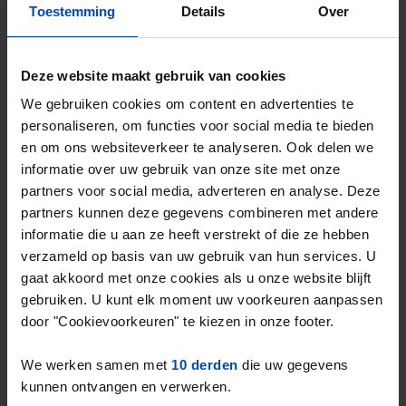
Amstelveen was in Q2 in 2024
€25,49 per
Toestemming
Details
Over
2
m
.
Het landelijke gemiddelde in de vrije sector
Deze website maakt gebruik van cookies
2
ligt op
€18,86 per m
.
We gebruiken cookies om content en advertenties te
De gemiddelde huurprijs in de vrije sector in
personaliseren, om functies voor social media te bieden
Amstelveen ligt dus
35,13% boven het
en om ons websiteverkeer te analyseren. Ook delen we
informatie over uw gebruik van onze site met onze
landelijk gemiddelde
.
partners voor social media, adverteren en analyse. Deze
partners kunnen deze gegevens combineren met andere
Deze cijfers zijn gebaseerd op
604
informatie die u aan ze heeft verstrekt of die ze hebben
objecten
die in Q2 van 2024 zijn
verzameld op basis van uw gebruik van hun services. U
aangeboden in de vrije sector.
gaat akkoord met onze cookies als u onze website blijft
gebruiken. U kunt elk moment uw voorkeuren aanpassen
door "Cookievoorkeuren" te kiezen in onze footer.
Overzicht huurprijzen & aanbod in
We werken samen met
10 derden
die uw gegevens
kunnen ontvangen en verwerken.
Amstelveen (Q2-2024)