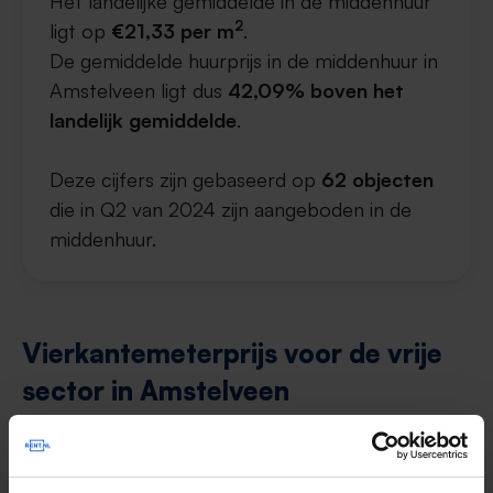
Het landelijke gemiddelde in de middenhuur
2
ligt op
€21,33 per m
.
De gemiddelde huurprijs in de middenhuur in
Amstelveen ligt dus
42,09% boven het
landelijk gemiddelde
.
Deze cijfers zijn gebaseerd op
62 objecten
die in Q2 van 2024 zijn aangeboden in de
middenhuur.
Vierkantemeterprijs voor de vrije
sector in Amstelveen
De gemiddelde huurprijs in de vrije sector in