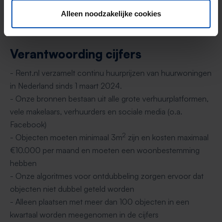
middenhuur, zie
Rijksoverheid.nl
. Aanbod van
Alleen noodzakelijke cookies
woningcorporaties is niet meegenomen.
Verantwoording cijfers
- Rent.nl verzamelt continu huurprijzen van huurwoningen
in Nederland sinds 1 maart 2024.
- Onze bronnen bestaan uit alle grote verhuurplatformen,
vele makelaars, verhuurders en sociale media (o.a.
Facebook)
2
- Objecten moeten minimaal 3m
zijn en kosten maximaal
€10.000 per maand en moeten een woonbestemming
hebben
- Onze algoritmes voor ontdubbeling zorgen ervoor dat
objecten niet dubbel geteld worden
- Alleen plaatsen met meer dan 100 objecten in een
kwartaal worden meegenomen in de cijfers