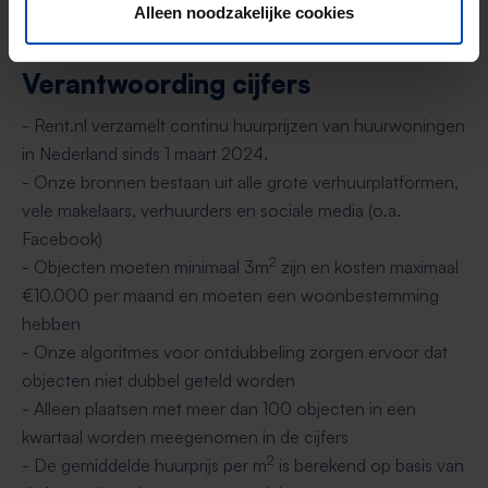
woningcorporaties is niet meegenomen.
Alleen noodzakelijke cookies
Verantwoording cijfers
- Rent.nl verzamelt continu huurprijzen van huurwoningen
in Nederland sinds 1 maart 2024.
- Onze bronnen bestaan uit alle grote verhuurplatformen,
vele makelaars, verhuurders en sociale media (o.a.
Facebook)
2
- Objecten moeten minimaal 3m
zijn en kosten maximaal
€10.000 per maand en moeten een woonbestemming
hebben
- Onze algoritmes voor ontdubbeling zorgen ervoor dat
objecten niet dubbel geteld worden
- Alleen plaatsen met meer dan 100 objecten in een
kwartaal worden meegenomen in de cijfers
2
- De gemiddelde huurprijs per m
is berekend op basis van