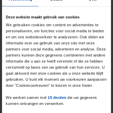
Het landelijke gemiddelde in de vrije sector
Deze website maakt gebruik van cookies
2
ligt op
€20,75 per m
.
We gebruiken cookies om content en advertenties te
De gemiddelde huurprijs in de vrije sector in
personaliseren, om functies voor social media te bieden
Rotterdam ligt dus
25,00% boven het
en om ons websiteverkeer te analyseren. Ook delen we
landelijk gemiddelde
.
informatie over uw gebruik van onze site met onze
partners voor social media, adverteren en analyse. Deze
Deze cijfers zijn gebaseerd op
1465
partners kunnen deze gegevens combineren met andere
objecten
die in Q1 van 2026 zijn
informatie die u aan ze heeft verstrekt of die ze hebben
aangeboden in de vrije sector.
verzameld op basis van uw gebruik van hun services. U
gaat akkoord met onze cookies als u onze website blijft
gebruiken. U kunt elk moment uw voorkeuren aanpassen
door "Cookievoorkeuren" te kiezen in onze footer.
Overzicht huurprijzen & aanbod in
We werken samen met
10 derden
die uw gegevens
Rotterdam (Q1-2026)
kunnen ontvangen en verwerken.