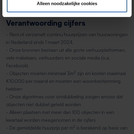
woningcorporaties is niet meegenomen.
Alleen noodzakelijke cookies
Verantwoording cijfers
- Rent.nl verzamelt continu huurprijzen van huurwoningen
in Nederland sinds 1 maart 2024.
- Onze bronnen bestaan uit alle grote verhuurplatformen,
vele makelaars, verhuurders en sociale media (o.a.
Facebook)
2
- Objecten moeten minimaal 3m
zijn en kosten maximaal
€10.000 per maand en moeten een woonbestemming
hebben
- Onze algoritmes voor ontdubbeling zorgen ervoor dat
objecten niet dubbel geteld worden
- Alleen plaatsen met meer dan 100 objecten in een
kwartaal worden meegenomen in de cijfers
2
- De gemiddelde huurprijs per m
is berekend op basis van