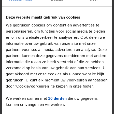
Het landelijke gemiddelde in de vrije sector
Deze website maakt gebruik van cookies
2
ligt op
€20,75 per m
.
We gebruiken cookies om content en advertenties te
De gemiddelde huurprijs in de vrije sector in
personaliseren, om functies voor social media te bieden
Leeuwarden ligt dus
22,64% onder het
en om ons websiteverkeer te analyseren. Ook delen we
landelijk gemiddelde
.
informatie over uw gebruik van onze site met onze
partners voor social media, adverteren en analyse. Deze
Deze cijfers zijn gebaseerd op
94 objecten
partners kunnen deze gegevens combineren met andere
die in Q1 van 2026 zijn aangeboden in de
informatie die u aan ze heeft verstrekt of die ze hebben
vrije sector.
verzameld op basis van uw gebruik van hun services. U
gaat akkoord met onze cookies als u onze website blijft
gebruiken. U kunt elk moment uw voorkeuren aanpassen
door "Cookievoorkeuren" te kiezen in onze footer.
Overzicht huurprijzen & aanbod in
We werken samen met
10 derden
die uw gegevens
Leeuwarden (Q1-2026)
kunnen ontvangen en verwerken.