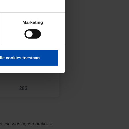
2025)
Aanbod*
Marketing
435
104
lle cookies toestaan
45
286
d van woningcorporaties is