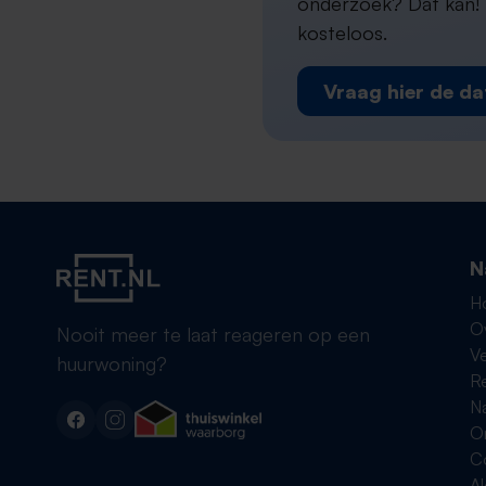
onderzoek? Dat kan! W
kosteloos.
Vraag hier de da
N
H
O
Nooit meer te laat reageren op een
Ve
huurwoning?
R
Na
On
C
A