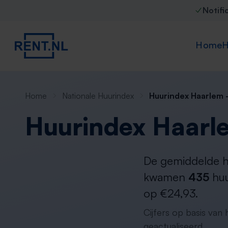
Notifi
Home
H
Home
Nationale Huurindex
Huurindex Haarlem 
Huurindex Haarl
De gemiddelde hu
kwamen
435
huu
op €24,93.
Cijfers op basis van
geactualiseerd.