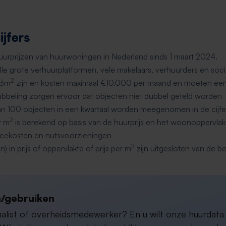
jfers
huurprijzen van huurwoningen in Nederland sinds 1 maart 2024.
le grote verhuurplatformen, vele makelaars, verhuurders en soci
2
 3m
zijn en kosten maximaal €10.000 per maand en moeten 
bbeling zorgen ervoor dat objecten niet dubbel geteld worden
an 100 objecten in een kwartaal worden meegenomen in de cijfe
2
r m
is berekend op basis van de huurprijs en het woonoppervlak
ervicekosten en nutsvoorzieningen
2
n) in prijs of oppervlakte of prijs per m
zijn uitgesloten van de b
/gebruiken
rnalist of overheidsmedewerker? En u wilt onze huurdat