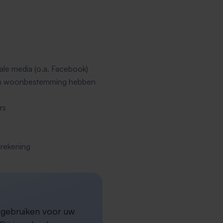
ale media (o.a. Facebook)
een woonbestemming hebben
rs
erekening
a gebruiken voor uw