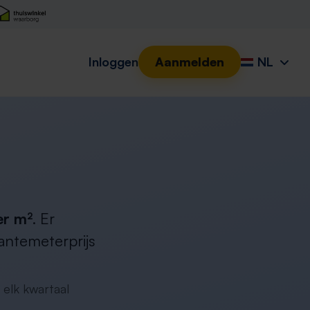
Inloggen
Aanmelden
NL
er m²
. Er
antemeterprijs
 elk kwartaal