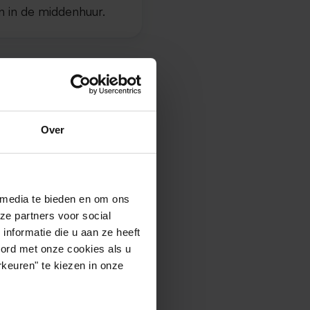
n in de middenhuur.
lem
2
6 per m
.
Over
t landelijk
 media te bieden en om ons
ze partners voor social
nformatie die u aan ze heeft
n in de vrije sector.
oord met onze cookies als u
keuren" te kiezen in onze