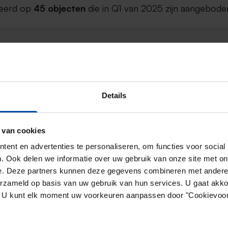
aseerd op
45 objecten
die in Q1 van 2025 zijn aangebode
rijs voor de vrije sector in Haar
s in de vrije sector in Haarlem was in Q1 in 2025
€23,8
Details
2
de in de vrije sector ligt op
€19,29 per m
.
 van cookies
s in de vrije sector in Haarlem ligt dus
23,69% boven he
ent en advertenties te personaliseren, om functies voor social
. Ook delen we informatie over uw gebruik van onze site met on
e. Deze partners kunnen deze gegevens combineren met andere i
aseerd op
286 objecten
die in Q1 van 2025 zijn aangebode
erzameld op basis van uw gebruik van hun services. U gaat akk
en. U kunt elk moment uw voorkeuren aanpassen door "Cookievoor