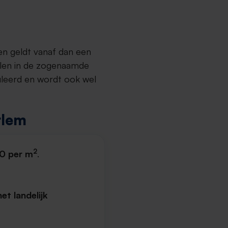
en geldt vanaf dan een
llen in de zogenaamde
uleerd en wordt ook wel
rlem
2
0 per m
.
t landelijk