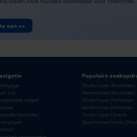
ij stellen onze huurdata beschikbaar voor onderzoek. D
ta aan >>
avigatie
Populaire zoekopdr
omepage
Studio huren Amsterdam
ver ons
Kamer huren Amsterdam
elgestelde vragen
Studio huren Rotterdam
eviews
Kamer huren Rotterdam
tionale Huurindex
Studio huren Utrecht
ze prijzen
Appartement huren Utrec
ontact
lgemene voorwaarden