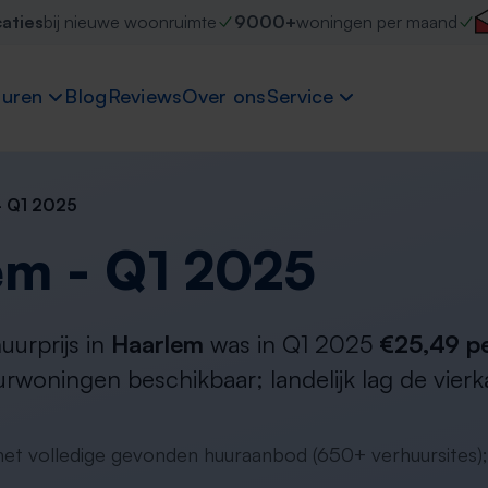
caties
bij nieuwe woonruimte
9000+
woningen per maand
uren
Blog
Reviews
Over ons
Service
- Q1 2025
em - Q1 2025
urprijs in
Haarlem
was in Q1 2025
€25,49 p
rwoningen beschikbaar; landelijk lag de vierk
 het volledige gevonden huuraanbod (650+ verhuursites);