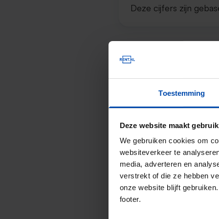
Deze cijfers zijn geb
Vierkantemeterp
De gemiddelde huurprij
Toestemming
Het landelijke gemiddel
Deze website maakt gebruik
De gemiddelde huurprij
We gebruiken cookies om cont
gemiddelde
.
websiteverkeer te analyseren
media, adverteren en analys
Deze cijfers zijn geb
verstrekt of die ze hebben v
onze website blijft gebruik
footer.