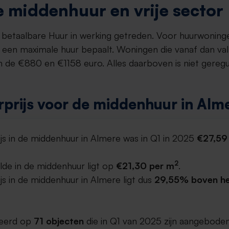
 middenhuur en vrije sector
et betaalbare Huur in werking getreden. Voor huurwoning
een maximale huur bepaalt. Woningen die vanaf dan va
 de €880 en €1158 euro. Alles daarboven is niet gereg
prijs voor de middenhuur in Alm
js in de middenhuur in Almere was in Q1 in 2025
€27,59
2
lde in de middenhuur ligt op
€21,30 per m
.
s in de middenhuur in Almere ligt dus
29,55% boven het
aseerd op
71 objecten
die in Q1 van 2025 zijn aangeboden