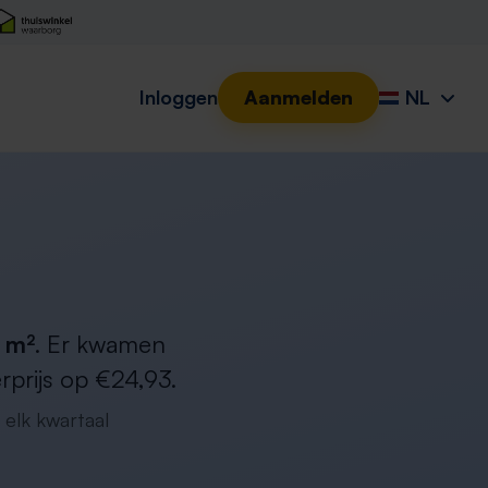
Inloggen
Aanmelden
NL
 m²
. Er kwamen
rprijs op €24,93.
 elk kwartaal