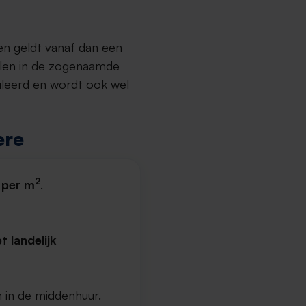
en geldt vanaf dan een
llen in de zogenaamde
uleerd en wordt ook wel
ere
2
 per m
.
 landelijk
 in de middenhuur.