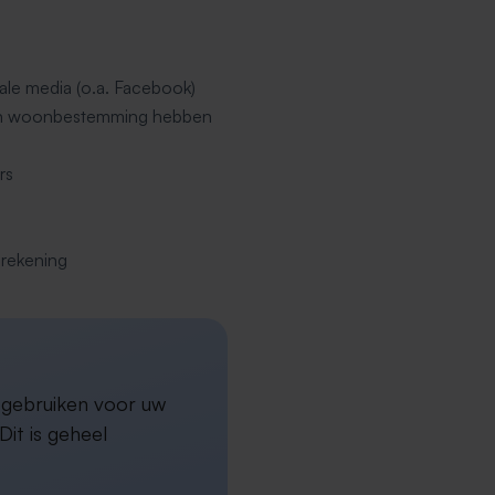
ale media (o.a. Facebook)
een woonbestemming hebben
rs
erekening
a gebruiken voor uw
it is geheel