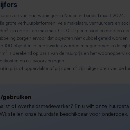
jfers
huurprijzen van huurwoningen in Nederland sinds 1 maart 2024.
le grote verhuurplatformen, vele makelaars, verhuurders en soci
2
 3m
zijn en kosten maximaal €10.000 per maand en moeten 
bbeling zorgen ervoor dat objecten niet dubbel geteld worden
an 100 objecten in een kwartaal worden meegenomen in de cijfe
2
r m
is berekend op basis van de huurprijs en het woonoppervlak
ervicekosten en nutsvoorzieningen
2
n) in prijs of oppervlakte of prijs per m
zijn uitgesloten van de b
/gebruiken
rnalist of overheidsmedewerker? En u wilt onze huurdat
ij stellen onze huurdata beschikbaar voor onderzoek. D