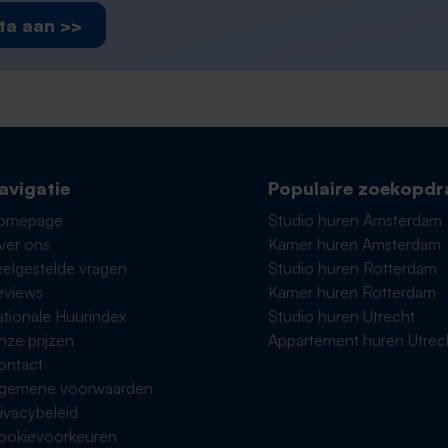
ta aan >>
avigatie
Populaire zoekopdr
omepage
Studio huren Amsterdam
ver ons
Kamer huren Amsterdam
elgestelde vragen
Studio huren Rotterdam
eviews
Kamer huren Rotterdam
tionale Huurindex
Studio huren Utrecht
ze prijzen
Appartement huren Utrec
ontact
lgemene voorwaarden
ivacybeleid
ookievoorkeuren