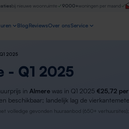
caties
bij nieuwe woonruimte
9000+
woningen per maand
uren
Blog
Reviews
Over ons
Service
 Q1 2025
e - Q1 2025
urprijs in
Almere
was in Q1 2025
€25,72 per
 beschikbaar; landelijk lag de vierkantemete
 het volledige gevonden huuraanbod (650+ verhuursites);