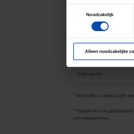
Toestemmingsselectie
Noodzakelijk
Alle types
Sociale huur**
Alleen noodzakelijke c
Middenhuur
Vrije sector
* Verschillen in aanbod zijn st
** Sociale huur is gedefinieer
niet meegenomen.