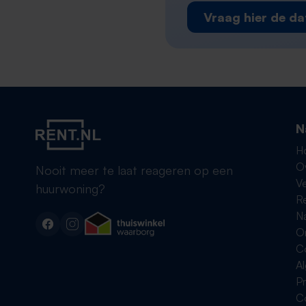
Vraag hier de da
N
H
O
Nooit meer te laat reageren op een
Ve
huurwoning?
R
Na
On
C
A
Pr
C