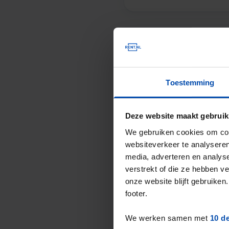
Vierkantemeterp
De gemiddelde huurprij
Toestemming
Het landelijke gemiddel
Deze website maakt gebruik
De gemiddelde huurprijs
We gebruiken cookies om cont
websiteverkeer te analyseren
Deze cijfers zijn geb
media, adverteren en analys
verstrekt of die ze hebben v
onze website blijft gebruik
footer.
Overzicht huur
We werken samen met
10 d
Type huuraanbod