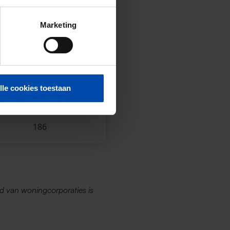
Marketing
337
80
lle cookies toestaan
71
186
d van woningcorporaties is