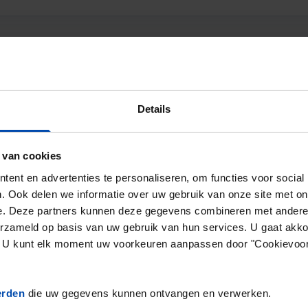
rijs voor de vrije sector in Alme
s in de vrije sector in Almere was in Q1 in 2025
€18,88
Details
2
de in de vrije sector ligt op
€19,29 per m
.
 van cookies
 in de vrije sector in Almere ligt dus
2,12% onder het l
ent en advertenties te personaliseren, om functies voor social
. Ook delen we informatie over uw gebruik van onze site met on
aseerd op
186 objecten
die in Q1 van 2025 zijn aangeboden
e. Deze partners kunnen deze gegevens combineren met andere i
erzameld op basis van uw gebruik van hun services. U gaat akk
en. U kunt elk moment uw voorkeuren aanpassen door "Cookievoor
prijzen & aanbod in Almere (Q1-2
erden
die uw gegevens kunnen ontvangen en verwerken.
Almere €/m2
Landelijk €/m2