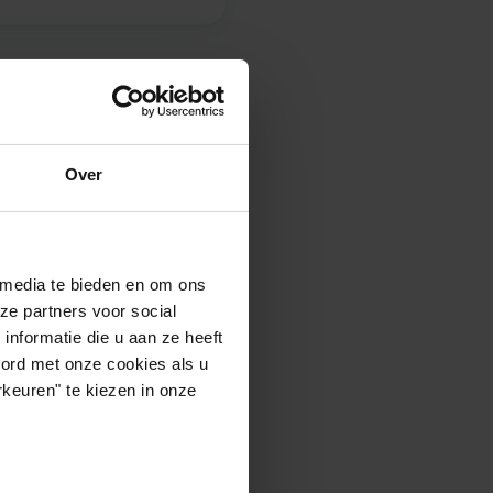
re
2
 per m
.
Over
andelijk gemiddelde
.
 media te bieden en om ons
ze partners voor social
 in de vrije sector.
nformatie die u aan ze heeft
oord met onze cookies als u
keuren" te kiezen in onze
025)
Aanbod*