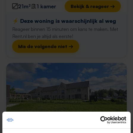
21m²
1 kamer
Bekijk & reageer →
⚡️ Deze woning is waarschijnlijk al weg
Reageer binnen 15 minuten om kans te maken. Met
Rent.nl ben je altijd als eerste!
Mis de volgende niet →