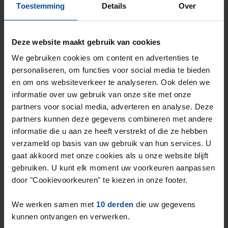
Huis Arena
€ 1.525
p/m
Toestemming
Details
Over
Oss
2 weken, 3 dagen geleden gevonden
Deze website maakt gebruik van cookies
Gevonden op:
Gnagnagna.nl
We gebruiken cookies om content en advertenties te
113m²
4 kamers
Bekijk & reageer →
personaliseren, om functies voor social media te bieden
en om ons websiteverkeer te analyseren. Ook delen we
⚡️ Deze woning is waarschijnlijk al weg
informatie over uw gebruik van onze site met onze
Reageer binnen 15 minuten om kans te maken. Met
partners voor social media, adverteren en analyse. Deze
Rent.nl ben je altijd als eerste!
partners kunnen deze gegevens combineren met andere
Mis de volgende niet →
informatie die u aan ze heeft verstrekt of die ze hebben
verzameld op basis van uw gebruik van hun services. U
gaat akkoord met onze cookies als u onze website blijft
gebruiken. U kunt elk moment uw voorkeuren aanpassen
door "Cookievoorkeuren" te kiezen in onze footer.
We werken samen met
10 derden
die uw gegevens
kunnen ontvangen en verwerken.