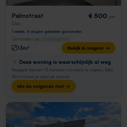
Palmstraat
€ 500
p/m
Oss
1 week, 6 dagen geleden gevonden
Gevonden op:
Gnagnagna.nl
13m²
Bekijk & reageer →
⚡️ Deze woning is waarschijnlijk al weg
Reageer binnen 15 minuten om kans te maken. Met
Rent.nl ben je altijd als eerste!
Mis de volgende niet →