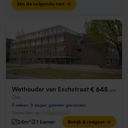
Mis de volgende niet →
Wethouder van Eschstraat
€ 645
p/m
Oss
3 weken, 3 dagen geleden gevonden
Gevonden op:
Gnagnagna.nl
24m²
1 kamer
Bekijk & reageer →