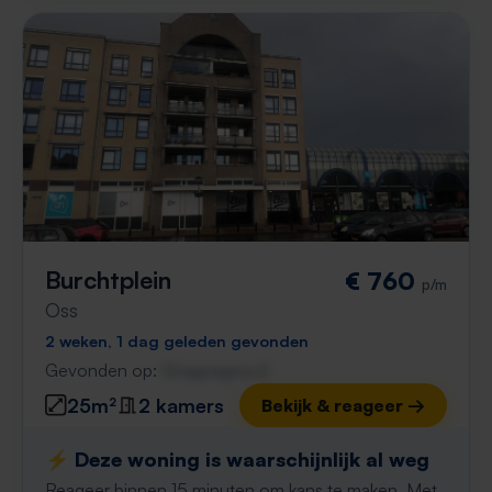
Burchtplein
€ 760
p/m
Oss
2 weken, 1 dag geleden gevonden
Gevonden op:
Gnagnagna.nl
25m²
2 kamers
Bekijk & reageer →
⚡️ Deze woning is waarschijnlijk al weg
Reageer binnen 15 minuten om kans te maken. Met