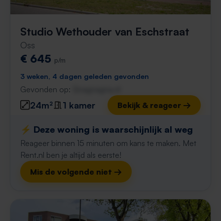
Studio Wethouder van Eschstraat
Oss
€ 645
p/m
3 weken, 4 dagen geleden gevonden
Gevonden op:
Gnagnagna.nl
24m²
1 kamer
Bekijk & reageer →
⚡️ Deze woning is waarschijnlijk al weg
Reageer binnen 15 minuten om kans te maken. Met
Rent.nl ben je altijd als eerste!
Mis de volgende niet →