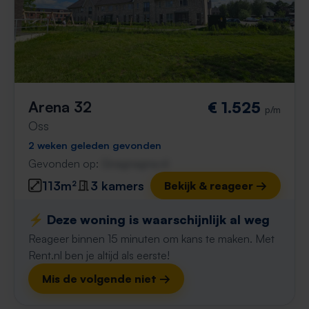
Arena 32
€ 1.525
p/m
Oss
2 weken geleden gevonden
Gevonden op:
Gnagnagna.nl
113m²
3 kamers
Bekijk & reageer →
⚡️ Deze woning is waarschijnlijk al weg
Reageer binnen 15 minuten om kans te maken. Met
Rent.nl ben je altijd als eerste!
Mis de volgende niet →