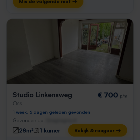
Mis de volgende niet →
Studio Linkensweg
€ 700
p/m
Oss
1 week, 6 dagen geleden gevonden
Gevonden op:
Gnagnagna.nl
28m²
1 kamer
Bekijk & reageer →