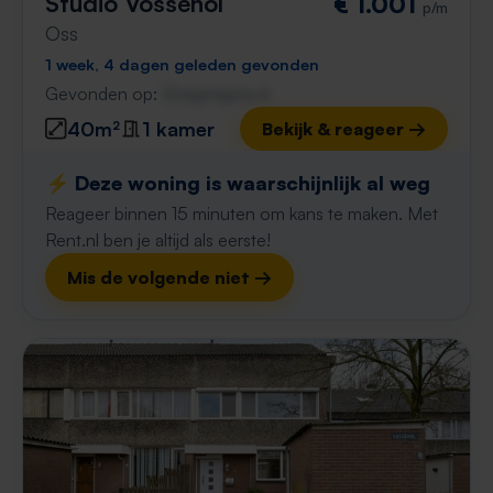
Studio Vossehol
€ 1.001
p/m
Oss
1 week, 4 dagen geleden gevonden
Gevonden op:
Gnagnagna.nl
40m²
1 kamer
Bekijk & reageer →
⚡️ Deze woning is waarschijnlijk al weg
Reageer binnen 15 minuten om kans te maken. Met
Rent.nl ben je altijd als eerste!
Mis de volgende niet →