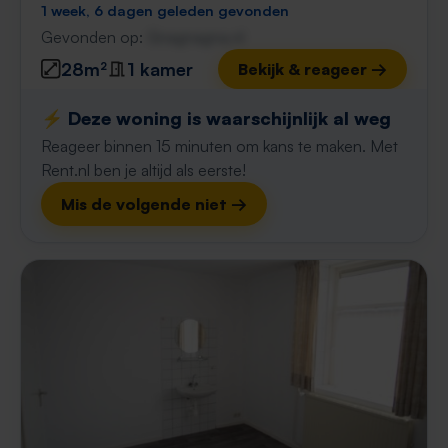
1 week, 6 dagen geleden gevonden
Gevonden op:
Gnagnagna.nl
28m²
1 kamer
Bekijk & reageer →
⚡️ Deze woning is waarschijnlijk al weg
Reageer binnen 15 minuten om kans te maken. Met
Rent.nl ben je altijd als eerste!
Mis de volgende niet →