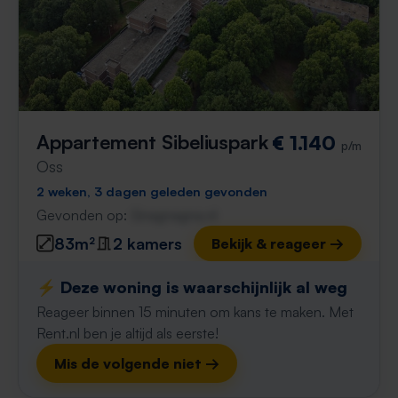
Appartement Sibeliuspark
€ 1.140
p/m
Oss
2 weken, 3 dagen geleden gevonden
Gevonden op:
Gnagnagna.nl
83m²
2 kamers
Bekijk & reageer →
⚡️ Deze woning is waarschijnlijk al weg
Reageer binnen 15 minuten om kans te maken. Met
Rent.nl ben je altijd als eerste!
Mis de volgende niet →