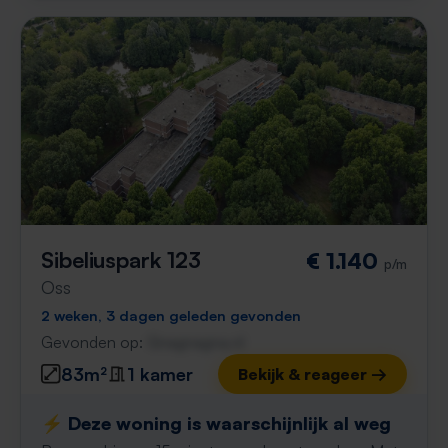
Sibeliuspark 123
€ 1.140
p/m
Oss
2 weken, 3 dagen geleden gevonden
Gevonden op:
Gnagnagna.nl
83m²
1 kamer
Bekijk & reageer →
⚡️ Deze woning is waarschijnlijk al weg