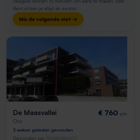
Reageer binnen 15 minuten om kans te maken. Met
Rent.nl ben je altijd als eerste!
Mis de volgende niet →
De Maasvallei
€ 760
p/m
Oss
3 weken geleden gevonden
Gevonden op:
Gnagnagna.nl