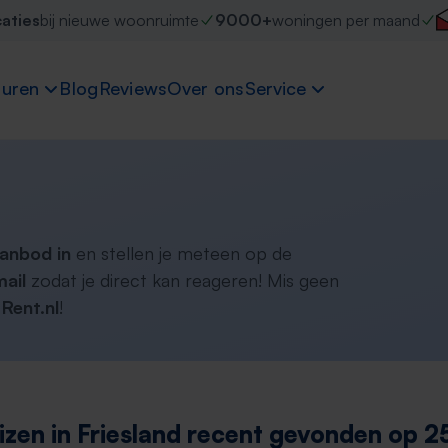
caties
bij nieuwe woonruimte
9000+
woningen per maand
uren
Blog
Reviews
Over ons
Service
aanbod in
en stellen je meteen op de
ail
zodat je direct kan reageren! Mis geen
Rent.nl
!
izen in Friesland recent gevonden op 2