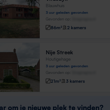
Blauwhuis
3 uur geleden gevonden
Gevonden op:
Gnagnagna.nl
86m²
2 kamers
Nije Streek
Houtigehage
3 uur geleden gevonden
Gevonden op:
Gnagnagna.nl
21m²
3 kamers
ar om je nieuwe plek te vinden?