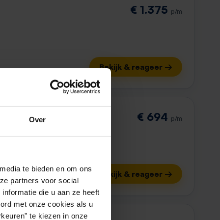
€ 1.375
p/m
Bekijk & reageer →
€ 694
p/m
Over
 media te bieden en om ons
Bekijk & reageer →
ze partners voor social
nformatie die u aan ze heeft
oord met onze cookies als u
keuren" te kiezen in onze