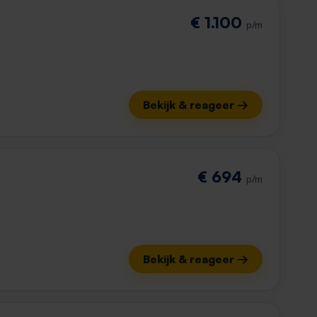
€ 1.100
p/m
Bekijk & reageer →
€ 694
p/m
Bekijk & reageer →