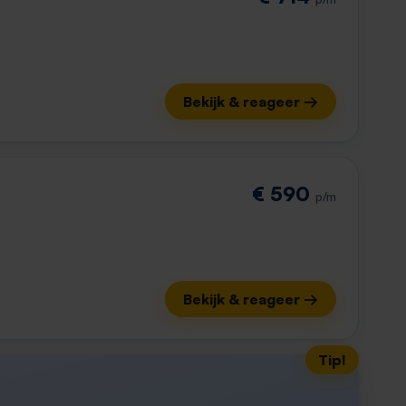
Bekijk & reageer →
€ 590
p/m
Bekijk & reageer →
Tip!