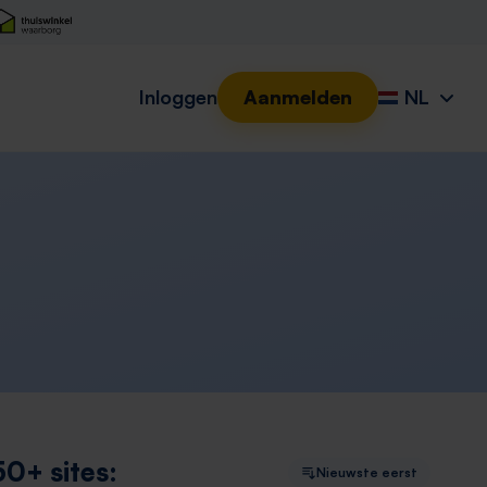
Inloggen
Aanmelden
NL
50+ sites:
Nieuwste eerst