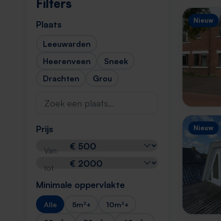
Filters
Nieuw
Plaats
Leeuwarden
Heerenveen
Sneek
Drachten
Grou
Prijs
Nieuw
Van
tot
Minimale oppervlakte
Alle
5m²+
10m²+