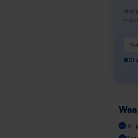
Vind j
match
Of z
Waar
15+ 