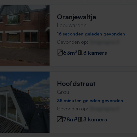
Oranjewaltje
Leeuwarden
16 seconden geleden gevonden
Gevonden op:
Gnagnagna.nl
63m²
3 kamers
Hoofdstraat
Grou
35 minuten geleden gevonden
Gevonden op:
Gnagnagna.nl
78m²
3 kamers