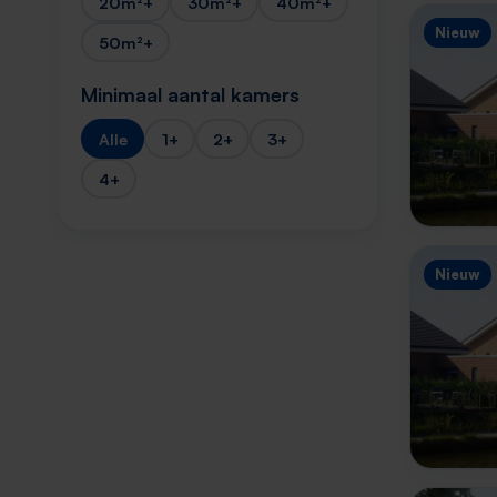
20m²+
30m²+
40m²+
Nieuw
50m²+
Minimaal aantal kamers
Alle
1+
2+
3+
4+
Nieuw