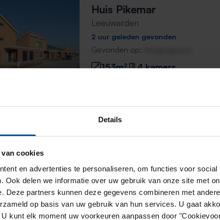
Huis Pikemar
Leeuwarden
2 uur geleden gevonden
Gevonden op:
Gnagnagna.nl
153m²
4 kamers
Meidoornstraat
Details
Leeuwarden
2 uur geleden gevonden
 van cookies
Gevonden op:
Gnagnagna.nl
ent en advertenties te personaliseren, om functies voor social
12m²
. Ook delen we informatie over uw gebruik van onze site met on
e. Deze partners kunnen deze gegevens combineren met andere i
erzameld op basis van uw gebruik van hun services. U gaat akk
en. U kunt elk moment uw voorkeuren aanpassen door "Cookievoor