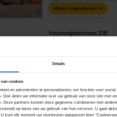
Mis de volgende niet →
Houtwolplantsoen 218
Oosterhout (NB)
3 maanden, 4 weken geleden gevon
Gevonden op:
Gnagnagna.nl
88m²
Details
⚡️ Deze woning is waarschijnl
Reageer binnen 15 minuten om kans te 
 van cookies
Mis de volgende niet →
ent en advertenties te personaliseren, om functies voor social
. Ook delen we informatie over uw gebruik van onze site met on
e. Deze partners kunnen deze gegevens combineren met andere i
erzameld op basis van uw gebruik van hun services. U gaat akk
Kompas 7
en. U kunt elk moment uw voorkeuren aanpassen door "Cookievoor