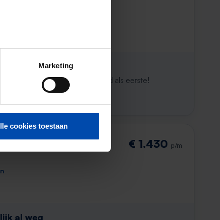
den
ijk al weg
Marketing
maken. Met Rent.nl ben je altijd als eerste!
lle cookies toestaan
€ 1.430
p/m
en
ijk al weg