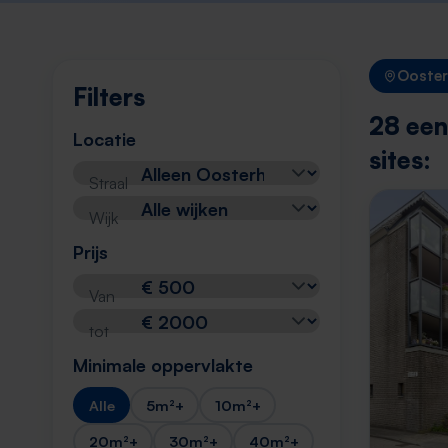
Ooste
Filters
28 een
Locatie
sites:
Straal
Wijk
Prijs
Van
tot
Minimale oppervlakte
Alle
5m²+
10m²+
20m²+
30m²+
40m²+