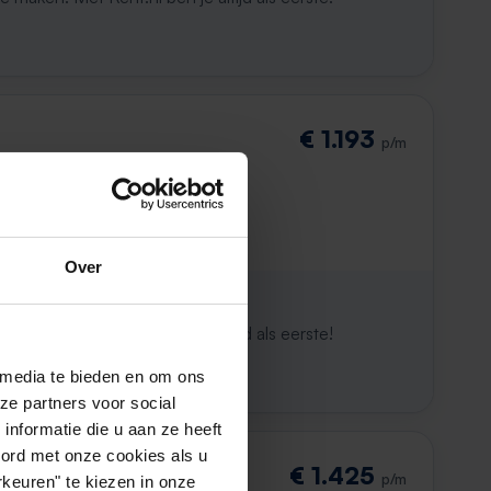
€ 1.193
p/m
den
Over
ijk al weg
maken. Met Rent.nl ben je altijd als eerste!
 media te bieden en om ons
ze partners voor social
nformatie die u aan ze heeft
oord met onze cookies als u
€ 1.425
p/m
keuren" te kiezen in onze