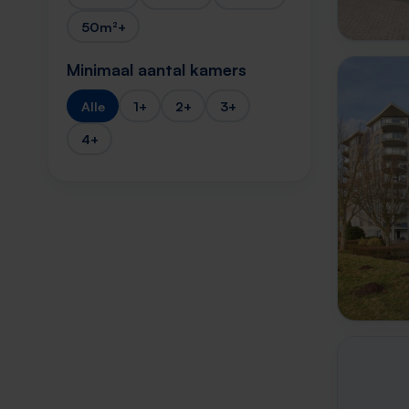
50m²+
Minimaal aantal kamers
Alle
1+
2+
3+
4+