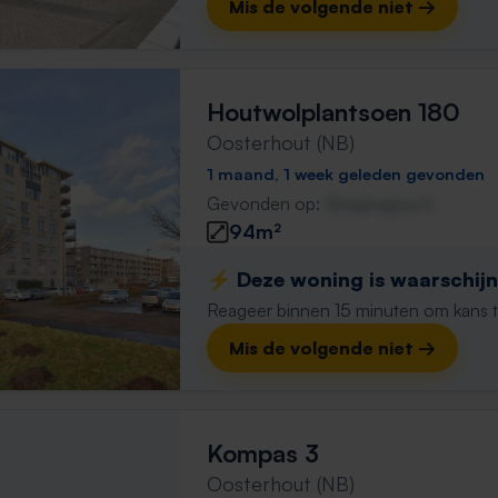
Mis de volgende niet →
Houtwolplantsoen 180
Oosterhout (NB)
1 maand, 1 week geleden gevonden
Gevonden op:
Gnagnagna.nl
94m²
⚡️ Deze woning is waarschijnl
Reageer binnen 15 minuten om kans te 
Mis de volgende niet →
Kompas 3
Oosterhout (NB)