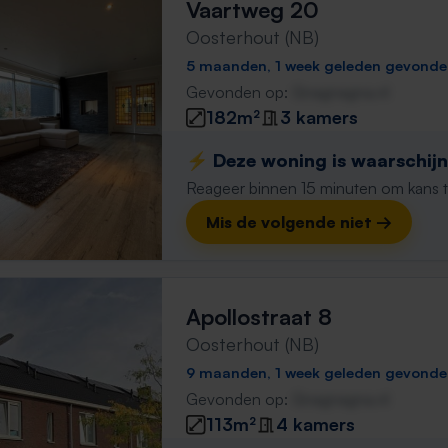
Vaartweg 20
Oosterhout (NB)
5 maanden, 1 week geleden gevond
Gevonden op:
Gnagnagna.nl
182m²
3 kamers
⚡️ Deze woning is waarschijnl
Reageer binnen 15 minuten om kans te 
Mis de volgende niet →
Apollostraat 8
Oosterhout (NB)
9 maanden, 1 week geleden gevond
Gevonden op:
Gnagnagna.nl
113m²
4 kamers