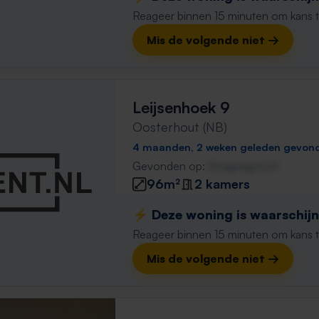
Reageer binnen 15 minuten om kans te 
Mis de volgende niet →
Leijsenhoek 9
Oosterhout (NB)
4 maanden, 2 weken geleden gevon
Gevonden op:
Gnagnagna.nl
96m²
2 kamers
⚡️ Deze woning is waarschijnl
Reageer binnen 15 minuten om kans te 
Mis de volgende niet →