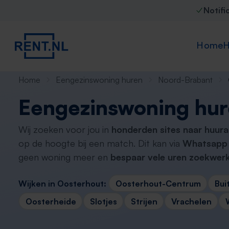
Notifi
Home
H
Home
Eengezinswoning huren
Noord-Brabant
Eengezinswoning hur
Wij zoeken voor jou in
honderden sites naar huur
op de hoogte bij een match. Dit kan via
Whatsapp 
geen woning meer en
bespaar vele uren zoekwerk
Wijken in Oosterhout:
Oosterhout-Centrum
Bui
Oosterheide
Slotjes
Strijen
Vrachelen