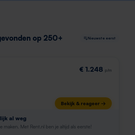
 gevonden op 250+
Nieuwste eerst
€ 1.248
p/m
Bekijk & reageer →
ijk al weg
maken. Met Rent.nl ben je altijd als eerste!