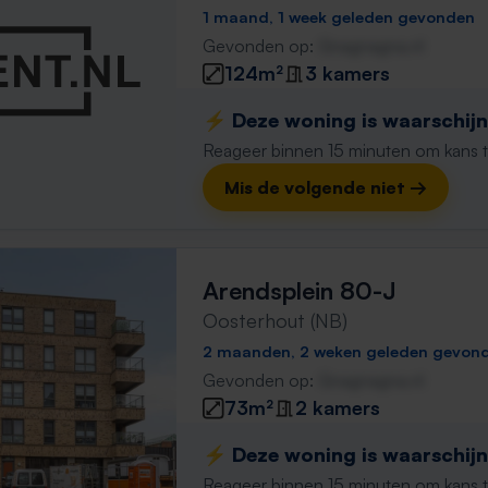
1 maand, 1 week geleden gevonden
Gevonden op:
Gnagnagna.nl
124m²
3 kamers
⚡️ Deze woning is waarschijnl
Reageer binnen 15 minuten om kans te 
Mis de volgende niet →
Arendsplein 80-J
Oosterhout (NB)
2 maanden, 2 weken geleden gevon
Gevonden op:
Gnagnagna.nl
73m²
2 kamers
⚡️ Deze woning is waarschijnl
Reageer binnen 15 minuten om kans te 