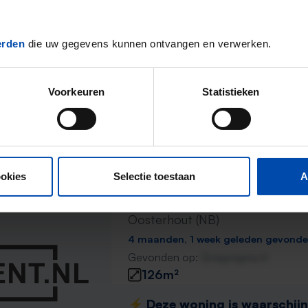
Oosterhout (NB)
3 maanden, 4 weken geleden gevon
erden
die uw gegevens kunnen ontvangen en verwerken.
Gevonden op:
Gnagnagna.nl
124m²
3 kamers
⚡️ Deze woning is waarschijnl
Voorkeuren
Statistieken
Reageer binnen 15 minuten om kans te 
Mis de volgende niet →
ookies
Selectie toestaan
A
Scheepsbel 40
Oosterhout (NB)
4 maanden, 1 week geleden gevond
Gevonden op:
Gnagnagna.nl
126m²
⚡️ Deze woning is waarschijnl