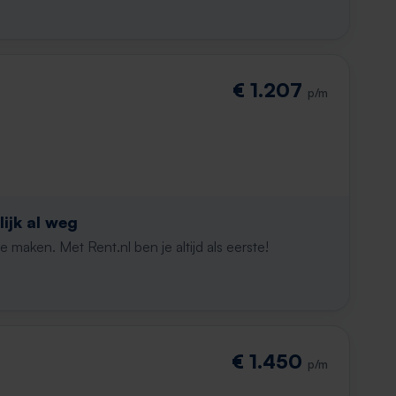
€ 1.207
p/m
ijk al weg
maken. Met Rent.nl ben je altijd als eerste!
€ 1.450
p/m