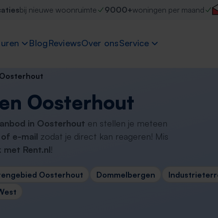
caties
bij nieuwe woonruimte
9000+
woningen per maand
uren
Blog
Reviews
Over ons
Service
Oosterhout
en Oosterhout
aanbod in Oosterhout
en stellen je meteen
of e-mail
zodat je direct kan reageren! Mis
 met Rent.nl
!
tengebied Oosterhout
Dommelbergen
Industrieter
West