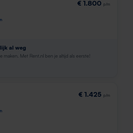
€ 1.800
p/m
en
ijk al weg
maken. Met Rent.nl ben je altijd als eerste!
€ 1.425
p/m
en