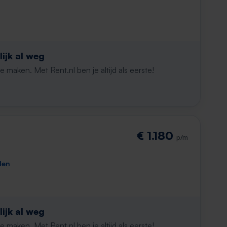
ijk al weg
maken. Met Rent.nl ben je altijd als eerste!
€ 1.180
p/m
den
ijk al weg
maken. Met Rent.nl ben je altijd als eerste!