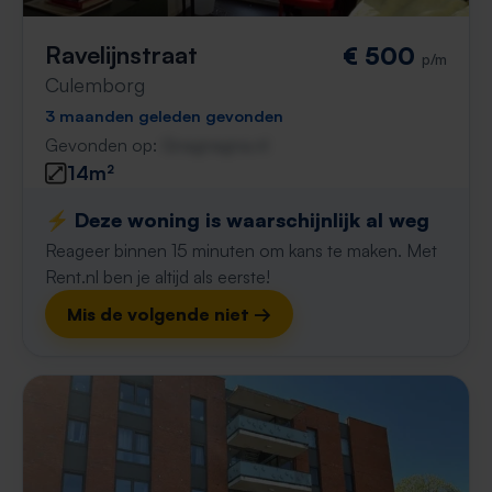
Ravelijnstraat
€ 500
p/m
Culemborg
3 maanden geleden gevonden
Gevonden op:
Gnagnagna.nl
14m²
⚡️ Deze woning is waarschijnlijk al weg
Reageer binnen 15 minuten om kans te maken. Met
Rent.nl ben je altijd als eerste!
Mis de volgende niet →