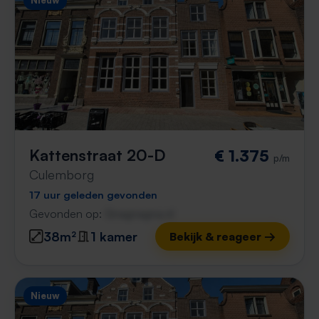
Nieuw
Kattenstraat 20-D
€ 1.375
p/m
Culemborg
17 uur geleden gevonden
Gevonden op:
Gnagnagna.nl
38m²
1 kamer
Bekijk & reageer →
Nieuw