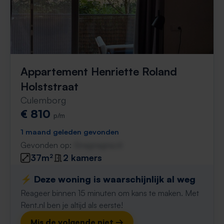
Appartement Henriette Roland
Holststraat
Culemborg
€ 810
p/m
1 maand geleden gevonden
Gevonden op:
Gnagnagna.nl
37m²
2 kamers
⚡️ Deze woning is waarschijnlijk al weg
Reageer binnen 15 minuten om kans te maken. Met
Rent.nl ben je altijd als eerste!
Mis de volgende niet →