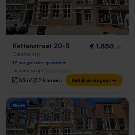
Kattenstraat 20-B
€ 1.850
p/m
Culemborg
17 uur geleden gevonden
Gevonden op:
Gnagnagna.nl
85m²
2 kamers
Bekijk & reageer →
Nieuw