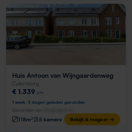
Huis Antoon van Wijngaardenweg
Culemborg
€ 1.339
p/m
1 week, 3 dagen geleden gevonden
Gevonden op:
Gnagnagna.nl
118m²
5 kamers
Bekijk & reageer →