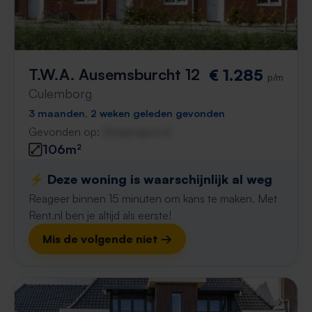
T.W.A. Ausemsburcht 12
€ 1.285
p/m
Culemborg
3 maanden, 2 weken geleden gevonden
Gevonden op:
Gnagnagna.nl
106m²
⚡️ Deze woning is waarschijnlijk al weg
Reageer binnen 15 minuten om kans te maken. Met
Rent.nl ben je altijd als eerste!
Mis de volgende niet →