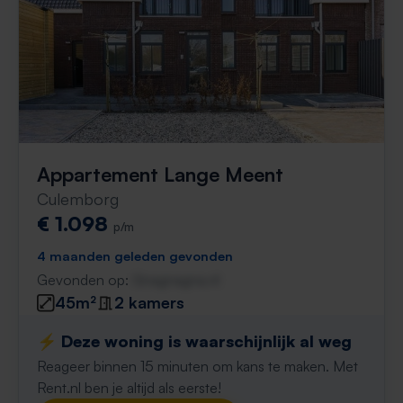
Appartement Lange Meent
Culemborg
€ 1.098
p/m
4 maanden geleden gevonden
Gevonden op:
Gnagnagna.nl
45m²
2 kamers
⚡️ Deze woning is waarschijnlijk al weg
Reageer binnen 15 minuten om kans te maken. Met
Rent.nl ben je altijd als eerste!