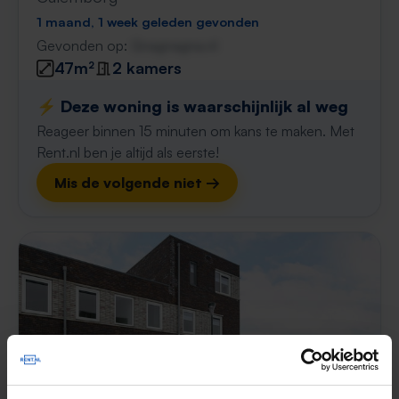
1 maand, 1 week geleden gevonden
Gevonden op:
Gnagnagna.nl
47m²
2 kamers
⚡️ Deze woning is waarschijnlijk al weg
Reageer binnen 15 minuten om kans te maken. Met
Rent.nl ben je altijd als eerste!
Mis de volgende niet →