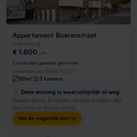
Appartement Boerenstraat
Culemborg
€ 1.500
p/m
2 maanden geleden gevonden
Gevonden op:
Gnagnagna.nl
85m²
3 kamers
⚡️ Deze woning is waarschijnlijk al weg
Reageer binnen 15 minuten om kans te maken. Met
Rent.nl ben je altijd als eerste!
Mis de volgende niet →