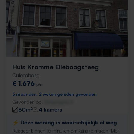
Huis Kromme Elleboogsteeg
Culemborg
€ 1.676
p/m
3 maanden, 2 weken geleden gevonden
Gevonden op:
Gnagnagna.nl
80m²
4 kamers
⚡️ Deze woning is waarschijnlijk al weg
Reageer binnen 15 minuten om kans te maken. Met