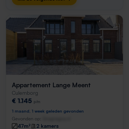
Appartement Lange Meent
Culemborg
€ 1.145
p/m
1 maand, 1 week geleden gevonden
Gevonden op:
Gnagnagna.nl
47m²
2 kamers