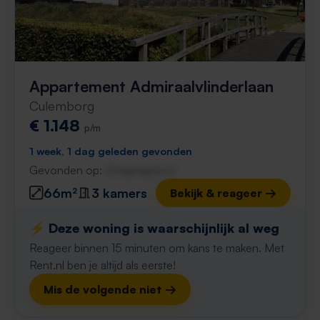
Appartement Admiraalvlinderlaan
Culemborg
€ 1.148
p/m
1 week, 1 dag geleden gevonden
Gevonden op:
Gnagnagna.nl
66m²
3 kamers
Bekijk & reageer →
⚡️ Deze woning is waarschijnlijk al weg
Reageer binnen 15 minuten om kans te maken. Met
Rent.nl ben je altijd als eerste!
Mis de volgende niet →