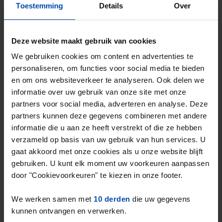
Toestemming
Details
Over
Huis Loek van Ierselstraat
Culemborg
Deze website maakt gebruik van cookies
€ 1.625
We gebruiken cookies om content en advertenties te
p/m
personaliseren, om functies voor social media te bieden
1 maand, 2 weken geleden gevonden
en om ons websiteverkeer te analyseren. Ook delen we
Gevonden op:
Gnagnagna.nl
informatie over uw gebruik van onze site met onze
94m²
4 kamers
partners voor social media, adverteren en analyse. Deze
partners kunnen deze gegevens combineren met andere
⚡️ Deze woning is waarschijnlijk al weg
informatie die u aan ze heeft verstrekt of die ze hebben
Reageer binnen 15 minuten om kans te maken. Met
verzameld op basis van uw gebruik van hun services. U
Rent.nl ben je altijd als eerste!
gaat akkoord met onze cookies als u onze website blijft
Mis de volgende niet →
gebruiken. U kunt elk moment uw voorkeuren aanpassen
door "Cookievoorkeuren" te kiezen in onze footer.
Tip!
We werken samen met
10 derden
die uw gegevens
Mis nooit meer een
kunnen ontvangen en verwerken.