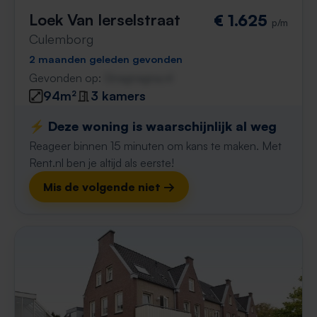
Loek Van Ierselstraat
€ 1.625
p/m
Culemborg
2 maanden geleden gevonden
Gevonden op:
Gnagnagna.nl
94m²
3 kamers
⚡️ Deze woning is waarschijnlijk al weg
Reageer binnen 15 minuten om kans te maken. Met
Rent.nl ben je altijd als eerste!
Mis de volgende niet →