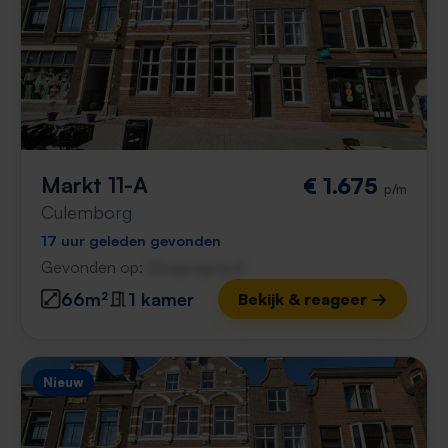
Markt 11-A
€ 1.675
p/m
Culemborg
17 uur geleden gevonden
Gevonden op:
Gnagnagna.nl
66m²
1 kamer
Bekijk & reageer →
Nieuw