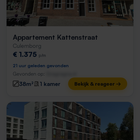
Appartement Kattenstraat
Culemborg
€ 1.375
p/m
21 uur geleden gevonden
Gevonden op:
Gnagnagna.nl
38m²
1 kamer
Bekijk & reageer →