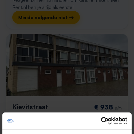
Reageer binnen 15 minuten om kans te maken. Met
Rent.nl ben je altijd als eerste!
Mis de volgende niet →
Kievitstraat
€ 938
p/m
Maassluis
1 jaar, 2 maanden geleden gevonden
Gevonden op:
Gnagnagna.nl