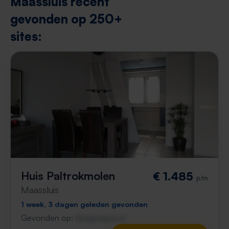
Maassluis recent
gevonden op 250+
sites:
Huis Paltrokmolen
€ 1.485
p/m
Maassluis
1 week, 3 dagen geleden gevonden
Gevonden op:
Gnagnagna.nl