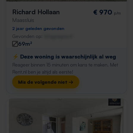
Richard Hollaan
€ 970
p/m
Maassluis
2 jaar geleden gevonden
Gevonden op:
Gnagnagna.nl
69m²
⚡️ Deze woning is waarschijnlijk al weg
Reageer binnen 15 minuten om kans te maken. Met
Rent.nl ben je altijd als eerste!
Mis de volgende niet →