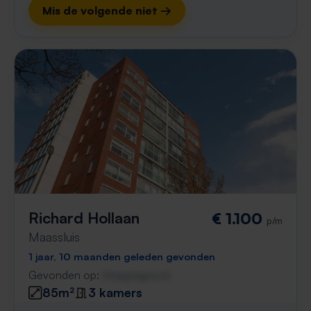
Mis de volgende niet →
Richard Hollaan
€ 1.100
p/m
Maassluis
1 jaar, 10 maanden geleden gevonden
Gevonden op:
Gnagnagna.nl
85m²
3 kamers