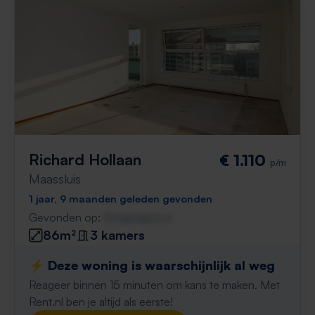
Richard Hollaan
€ 1.110
p/m
Maassluis
1 jaar, 9 maanden geleden gevonden
Gevonden op:
Gnagnagna.nl
86m²
3 kamers
⚡️ Deze woning is waarschijnlijk al weg
Reageer binnen 15 minuten om kans te maken. Met
Rent.nl ben je altijd als eerste!