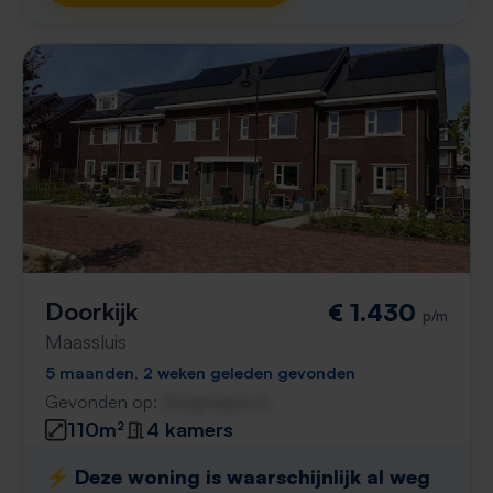
Doorkijk
€ 1.430
p/m
Maassluis
5 maanden, 2 weken geleden gevonden
Gevonden op:
Gnagnagna.nl
110m²
4 kamers
⚡️ Deze woning is waarschijnlijk al weg