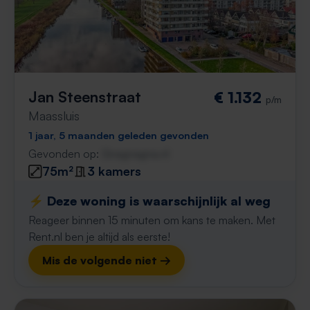
Jan Steenstraat
€ 1.132
p/m
Maassluis
1 jaar, 5 maanden geleden gevonden
Gevonden op:
Gnagnagna.nl
75m²
3 kamers
⚡️ Deze woning is waarschijnlijk al weg
Reageer binnen 15 minuten om kans te maken. Met
Rent.nl ben je altijd als eerste!
Mis de volgende niet →