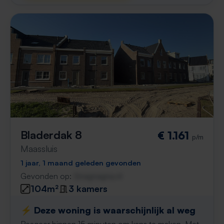
Bladerdak 8
€ 1.161
p/m
Maassluis
1 jaar, 1 maand geleden gevonden
Gevonden op:
Gnagnagna.nl
104m²
3 kamers
⚡️ Deze woning is waarschijnlijk al weg