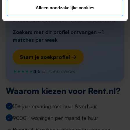
Stel in één minuut je zoekprofiel in en krijg
Alleen noodzakelijke cookies
elke nieuwe match direct via WhatsApp en
e-mail, vaak binnen een minuut na publicatie.
Zoekers met dit profiel ontvangen ~1
matches per week
Start je zoekprofiel →
4,5
uit 1033 reviews
Waarom kiezen voor Rent.nl?
15+ jaar ervaring met huur & verhuur
9000+ woningen per maand te huur
Binnen 4-8 weken vonden gebruikers een