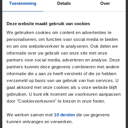
Toestemming
Details
Over
50m²
1 kamer
⚡️ Deze woning is waarschijnlijk al weg
Deze website maakt gebruik van cookies
Reageer binnen 15 minuten om kans te maken. Met
Rent.nl ben je altijd als eerste!
We gebruiken cookies om content en advertenties te
personaliseren, om functies voor social media te bieden
Mis de volgende niet →
en om ons websiteverkeer te analyseren. Ook delen we
informatie over uw gebruik van onze site met onze
partners voor social media, adverteren en analyse. Deze
partners kunnen deze gegevens combineren met andere
informatie die u aan ze heeft verstrekt of die ze hebben
verzameld op basis van uw gebruik van hun services. U
gaat akkoord met onze cookies als u onze website blijft
gebruiken. U kunt elk moment uw voorkeuren aanpassen
door "Cookievoorkeuren" te kiezen in onze footer.
We werken samen met
10 derden
die uw gegevens
kunnen ontvangen en verwerken.
Burg. Van der Endt