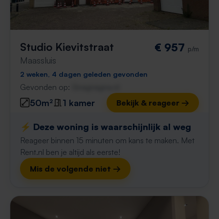
Studio Kievitstraat
€ 957
p/m
Maassluis
2 weken, 4 dagen geleden gevonden
Gevonden op:
Gnagnagna.nl
50m²
1 kamer
Bekijk & reageer →
⚡️ Deze woning is waarschijnlijk al weg
Reageer binnen 15 minuten om kans te maken. Met
Rent.nl ben je altijd als eerste!
Mis de volgende niet →