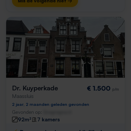
Mis de volgende niet →
Dr. Kuyperkade
€ 1.500
p/m
Maassluis
2 jaar, 2 maanden geleden gevonden
Gevonden op:
Gnagnagna.nl
92m²
7 kamers