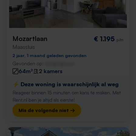
Mozartlaan
€ 1.195
p/m
Maassluis
2 jaar, 1 maand geleden gevonden
Gevonden op:
Gnagnagna.nl
64m²
2 kamers
⚡️ Deze woning is waarschijnlijk al weg
Reageer binnen 15 minuten om kans te maken. Met
Rent.nl ben je altijd als eerste!
Mis de volgende niet →