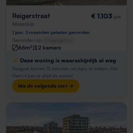
Reigerstraat
€ 1.103
p/m
Maassluis
1 jaar, 3 maanden geleden gevonden
Gevonden op:
Gnagnagna.nl
66m²
2 kamers
⚡️ Deze woning is waarschijnlijk al weg
Reageer binnen 15 minuten om kans te maken. Met
Rent.nl ben je altijd als eerste!
Mis de volgende niet →