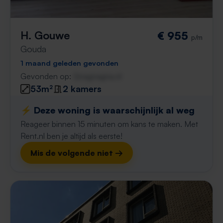
H. Gouwe
€ 955
p/m
Gouda
1 maand geleden gevonden
Gevonden op:
Gnagnagna.nl
53m²
2 kamers
⚡️ Deze woning is waarschijnlijk al weg
Reageer binnen 15 minuten om kans te maken. Met
Rent.nl ben je altijd als eerste!
Mis de volgende niet →