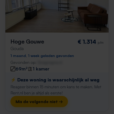
Hoge Gouwe
€ 1.314
p/m
Gouda
1 maand, 1 week geleden gevonden
Gevonden op:
Gnagnagna.nl
69m²
1 kamer
⚡️ Deze woning is waarschijnlijk al weg
Reageer binnen 15 minuten om kans te maken. Met
Rent.nl ben je altijd als eerste!
Mis de volgende niet →