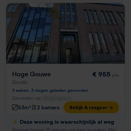
Hoge Gouwe
€ 955
p/m
Gouda
3 weken, 3 dagen geleden gevonden
Gevonden op:
Gnagnagna.nl
53m²
2 kamers
Bekijk & reageer →
⚡️ Deze woning is waarschijnlijk al weg
Reageer binnen 15 minuten om kans te maken. Met