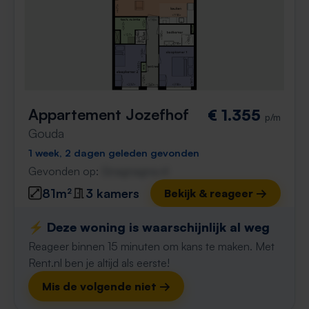
Appartement Jozefhof
€ 1.355
p/m
Gouda
1 week, 2 dagen geleden gevonden
Gevonden op:
Gnagnagna.nl
81m²
3 kamers
Bekijk & reageer →
⚡️ Deze woning is waarschijnlijk al weg
Reageer binnen 15 minuten om kans te maken. Met
Rent.nl ben je altijd als eerste!
Mis de volgende niet →