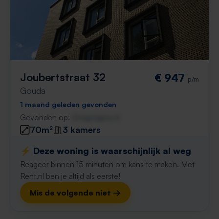
Joubertstraat 32
€ 947
p/m
Gouda
1 maand geleden gevonden
Gevonden op:
Gnagnagna.nl
70m²
3 kamers
⚡️ Deze woning is waarschijnlijk al weg
Reageer binnen 15 minuten om kans te maken. Met
Rent.nl ben je altijd als eerste!
Mis de volgende niet →