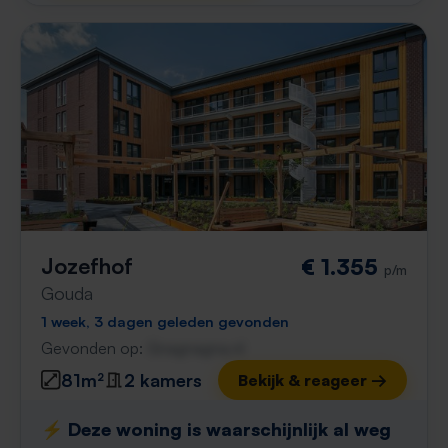
Jozefhof
€ 1.355
p/m
Gouda
1 week, 3 dagen geleden gevonden
Gevonden op:
Gnagnagna.nl
81m²
2 kamers
Bekijk & reageer →
⚡️ Deze woning is waarschijnlijk al weg