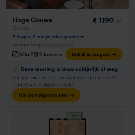
Hoge Gouwe
€ 1.190
p/m
Gouda
5 dagen, 2 uur geleden gevonden
Gevonden op:
Gnagnagna.nl
60m²
2 kamers
Bekijk & reageer →
⚡️ Deze woning is waarschijnlijk al weg
Reageer binnen 15 minuten om kans te maken. Met
Rent.nl ben je altijd als eerste!
Mis de volgende niet →