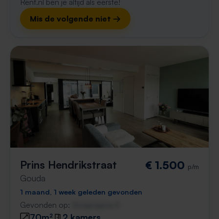
Rent.nl ben je altijd als eerste!
Mis de volgende niet →
Prins Hendrikstraat
€ 1.500
p/m
Gouda
1 maand, 1 week geleden gevonden
Gevonden op:
Gnagnagna.nl
70m²
2 kamers