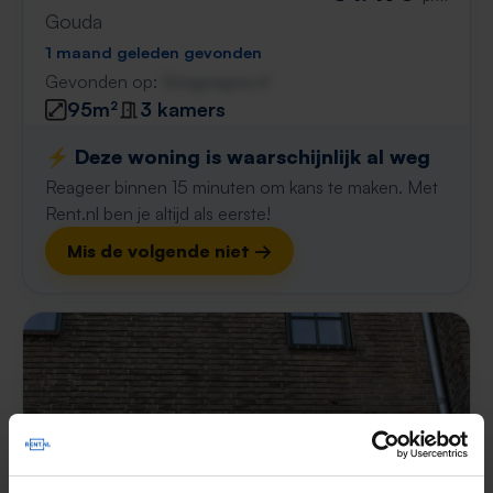
Gouda
1 maand geleden gevonden
Gevonden op:
Gnagnagna.nl
95m²
3 kamers
⚡️ Deze woning is waarschijnlijk al weg
Reageer binnen 15 minuten om kans te maken. Met
Rent.nl ben je altijd als eerste!
Mis de volgende niet →