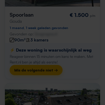
Spoorlaan
€ 1.500
p/m
Gouda
1 maand, 1 week geleden gevonden
Gevonden op:
Gnagnagna.nl
90m²
3 kamers
⚡️ Deze woning is waarschijnlijk al weg
Reageer binnen 15 minuten om kans te maken. Met
Rent.nl ben je altijd als eerste!
Mis de volgende niet →