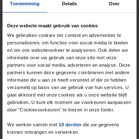
Toestemming
Details
Over
Graaf Florisweg
€ 1.226
Deze website maakt gebruik van cookies
p/m
Gouda
We gebruiken cookies om content en advertenties te
1 maand geleden gevonden
personaliseren, om functies voor social media te bieden
Gevonden op:
Gnagnagna.nl
en om ons websiteverkeer te analyseren. Ook delen we
68m²
1 kamer
informatie over uw gebruik van onze site met onze
partners voor social media, adverteren en analyse. Deze
⚡️ Deze woning is waarschijnlijk al weg
partners kunnen deze gegevens combineren met andere
Reageer binnen 15 minuten om kans te maken. Met
informatie die u aan ze heeft verstrekt of die ze hebben
Rent.nl ben je altijd als eerste!
verzameld op basis van uw gebruik van hun services. U
gaat akkoord met onze cookies als u onze website blijft
Mis de volgende niet →
gebruiken. U kunt elk moment uw voorkeuren aanpassen
door "Cookievoorkeuren" te kiezen in onze footer.
We werken samen met
10 derden
die uw gegevens
kunnen ontvangen en verwerken.