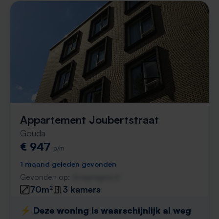
Appartement Joubertstraat
Gouda
€ 947
p/m
1 maand geleden gevonden
Gevonden op:
Gnagnagna.nl
70m²
3 kamers
⚡️ Deze woning is waarschijnlijk al weg