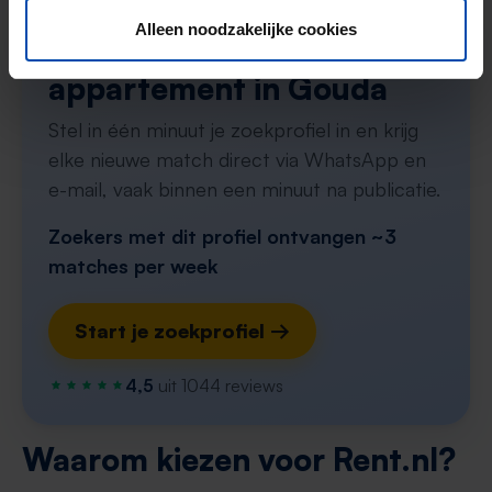
Tip!
Alleen noodzakelijke cookies
Mis nooit meer een
appartement in Gouda
Stel in één minuut je zoekprofiel in en krijg
elke nieuwe match direct via WhatsApp en
e-mail, vaak binnen een minuut na publicatie.
Zoekers met dit profiel ontvangen ~3
matches per week
Start je zoekprofiel →
4,5
uit 1044 reviews
Waarom kiezen voor Rent.nl?