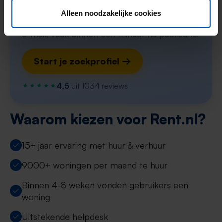
Stel in één minuut je zoekprofiel in en krijg
Alleen noodzakelijke cookies
elke nieuwe match direct via WhatsApp en
e-mail, vaak binnen een minuut na publicatie.
Start je zoekprofiel →
4,5
uit 1034 reviews
Waarom kiezen voor Rent.nl?
15+ jaar ervaring met huur & verhuur
9000+ woningen per maand te huur
Binnen 4-8 weken vonden gebruikers een
woning
Uitstekende helpdesk