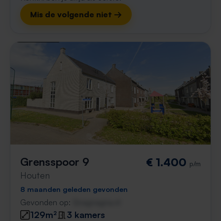
Mis de volgende niet →
Grensspoor 9
€ 1.400
p/m
Houten
8 maanden geleden gevonden
Gevonden op:
Gnagnagna.nl
129m²
3 kamers