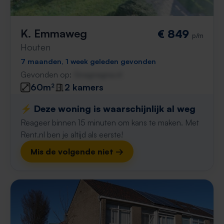
K. Emmaweg
€ 849
p/m
Houten
7 maanden, 1 week geleden gevonden
Gevonden op:
Gnagnagna.nl
60m²
2 kamers
⚡️ Deze woning is waarschijnlijk al weg
Reageer binnen 15 minuten om kans te maken. Met
Rent.nl ben je altijd als eerste!
Mis de volgende niet →