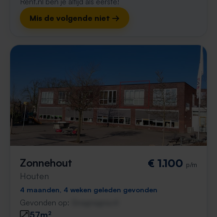
Rent.nl ben je altijd als eerste!
Mis de volgende niet →
Zonnehout
€ 1.100
p/m
Houten
4 maanden, 4 weken geleden gevonden
Gevonden op:
Gnagnagna.nl
57m²