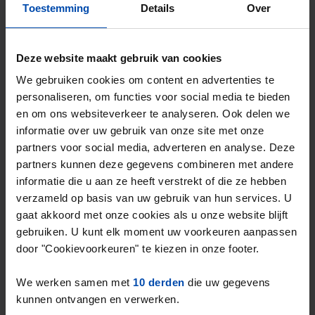
Houten
Toestemming
Details
Over
5 maanden, 2 weken geleden gevonden
Gevonden op:
Gnagnagna.nl
133m²
5 kamers
Deze website maakt gebruik van cookies
We gebruiken cookies om content en advertenties te
⚡️ Deze woning is waarschijnlijk al weg
personaliseren, om functies voor social media te bieden
Reageer binnen 15 minuten om kans te maken. Met
en om ons websiteverkeer te analyseren. Ook delen we
Rent.nl ben je altijd als eerste!
informatie over uw gebruik van onze site met onze
partners voor social media, adverteren en analyse. Deze
Mis de volgende niet →
partners kunnen deze gegevens combineren met andere
informatie die u aan ze heeft verstrekt of die ze hebben
verzameld op basis van uw gebruik van hun services. U
gaat akkoord met onze cookies als u onze website blijft
gebruiken. U kunt elk moment uw voorkeuren aanpassen
door "Cookievoorkeuren" te kiezen in onze footer.
We werken samen met
10 derden
die uw gegevens
kunnen ontvangen en verwerken.