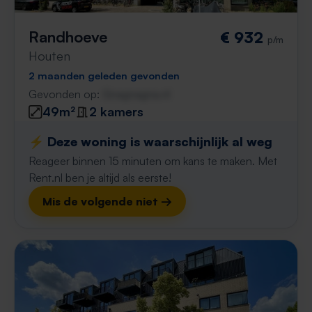
Randhoeve
€ 932
p/m
Houten
2 maanden geleden gevonden
Gevonden op:
Gnagnagna.nl
49m²
2 kamers
⚡️ Deze woning is waarschijnlijk al weg
Reageer binnen 15 minuten om kans te maken. Met
Rent.nl ben je altijd als eerste!
Mis de volgende niet →