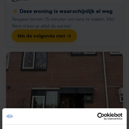
⚡️ Deze woning is waarschijnlijk al weg
Reageer binnen 15 minuten om kans te maken. Met
Rent.nl ben je altijd als eerste!
Mis de volgende niet →
Spoorhaag
€ 1.211
p/m