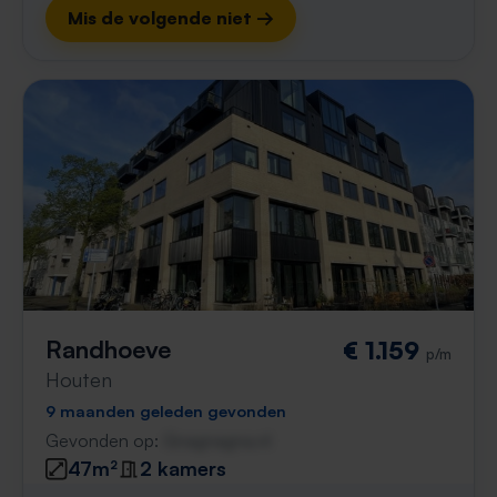
Mis de volgende niet →
Randhoeve
€ 1.159
p/m
Houten
9 maanden geleden gevonden
Gevonden op:
Gnagnagna.nl
47m²
2 kamers