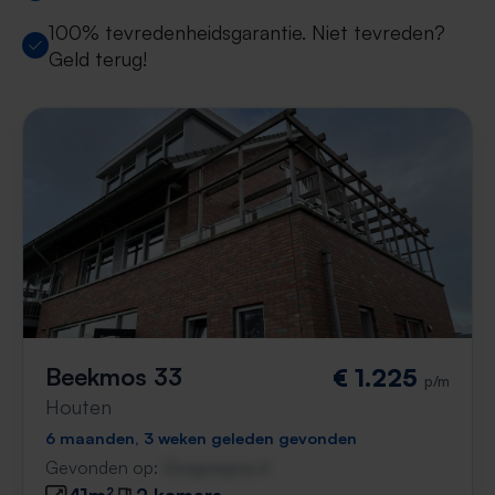
100% tevredenheidsgarantie. Niet tevreden?
Geld terug!
Beekmos 33
€ 1.225
p/m
Houten
6 maanden, 3 weken geleden gevonden
Gevonden op:
Gnagnagna.nl