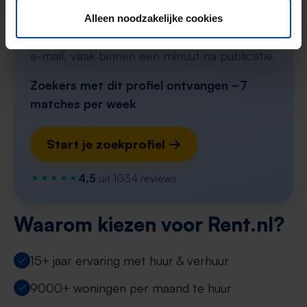
Stel in één minuut je zoekprofiel in en krijg
Alleen noodzakelijke cookies
elke nieuwe match direct via WhatsApp en
e-mail, vaak binnen een minuut na publicatie.
Zoekers met dit profiel ontvangen ~7
matches per week
Start je zoekprofiel →
4,5
uit 1034 reviews
Waarom kiezen voor Rent.nl?
15+ jaar ervaring met huur & verhuur
9000+ woningen per maand te huur