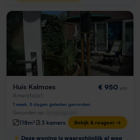
Huis Kalmoes
€ 950
p/m
Amersfoort
1 week, 5 dagen geleden gevonden
Gevonden op:
Gnagnagna.nl
118m²
3 kamers
Bekijk & reageer →
⚡️ Deze woning is waarschijnlijk al weg