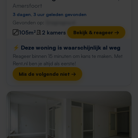
Amersfoort
3 dagen, 3 uur geleden gevonden
Gevonden op:
Gnagnagna.nl
105m²
2 kamers
Bekijk & reageer →
⚡️ Deze woning is waarschijnlijk al weg
Reageer binnen 15 minuten om kans te maken. Met
Rent.nl ben je altijd als eerste!
Mis de volgende niet →