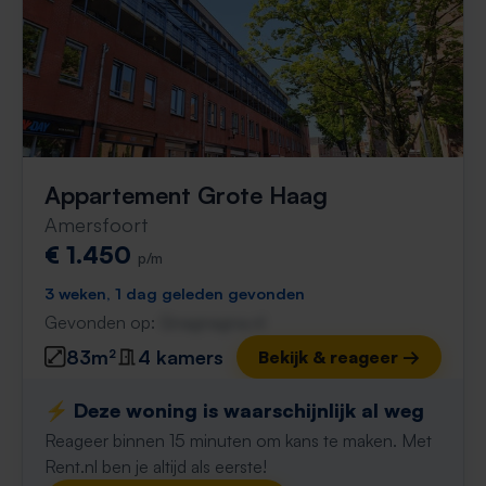
Appartement Grote Haag
Amersfoort
€ 1.450
p/m
3 weken, 1 dag geleden gevonden
Gevonden op:
Gnagnagna.nl
83m²
4 kamers
Bekijk & reageer →
⚡️ Deze woning is waarschijnlijk al weg
Reageer binnen 15 minuten om kans te maken. Met
Rent.nl ben je altijd als eerste!