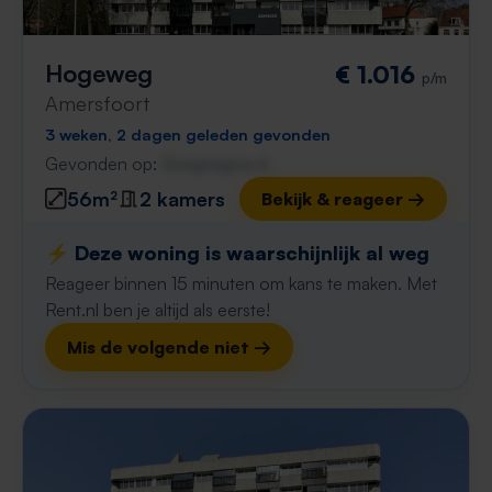
Hogeweg
€ 1.016
p/m
Amersfoort
3 weken, 2 dagen geleden gevonden
Gevonden op:
Gnagnagna.nl
56m²
2 kamers
Bekijk & reageer →
⚡️ Deze woning is waarschijnlijk al weg
Reageer binnen 15 minuten om kans te maken. Met
Rent.nl ben je altijd als eerste!
Mis de volgende niet →