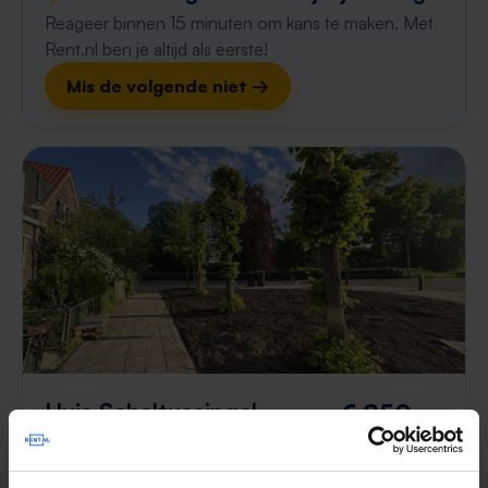
Reageer binnen 15 minuten om kans te maken. Met
Rent.nl ben je altijd als eerste!
Mis de volgende niet →
Huis Scheltussingel
€ 850
p/m
Amersfoort
1 week, 6 dagen geleden gevonden