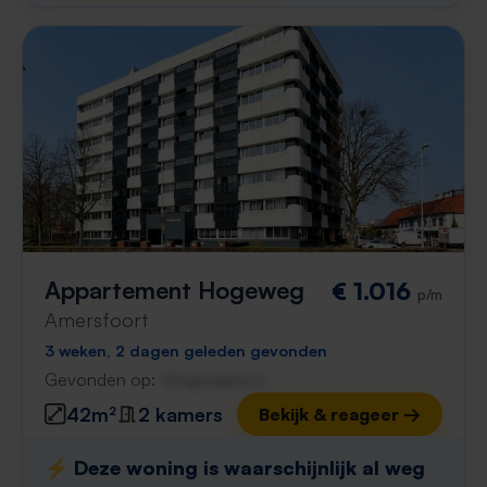
Appartement Hogeweg
€ 1.016
p/m
Amersfoort
3 weken, 2 dagen geleden gevonden
Gevonden op:
Gnagnagna.nl
42m²
2 kamers
Bekijk & reageer →
⚡️ Deze woning is waarschijnlijk al weg