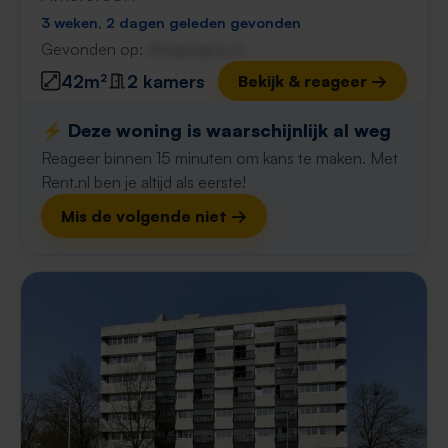
3 weken, 2 dagen geleden gevonden
Gevonden op:
Gnagnagna.nl
42m²
2 kamers
Bekijk & reageer →
⚡️ Deze woning is waarschijnlijk al weg
Reageer binnen 15 minuten om kans te maken. Met
Rent.nl ben je altijd als eerste!
Mis de volgende niet →