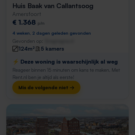
Huis Baak van Callantsoog
Amersfoort
€ 1.368
p/m
4 weken, 2 dagen geleden gevonden
Gevonden op:
Gnagnagna.nl
124m²
5 kamers
⚡️ Deze woning is waarschijnlijk al weg
Reageer binnen 15 minuten om kans te maken. Met
Rent.nl ben je altijd als eerste!
Mis de volgende niet →