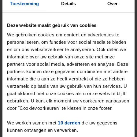
Gevonden op:
Gnagnagna.nl
Toestemming
Details
Over
90m²
5 kamers
Bekijk & reageer →
Deze website maakt gebruik van cookies
⚡️ Deze woning is waarschijnlijk al weg
We gebruiken cookies om content en advertenties te
Reageer binnen 15 minuten om kans te maken. Met
personaliseren, om functies voor social media te bieden
Rent.nl ben je altijd als eerste!
en om ons websiteverkeer te analyseren. Ook delen we
Mis de volgende niet →
informatie over uw gebruik van onze site met onze
partners voor social media, adverteren en analyse. Deze
partners kunnen deze gegevens combineren met andere
informatie die u aan ze heeft verstrekt of die ze hebben
verzameld op basis van uw gebruik van hun services. U
gaat akkoord met onze cookies als u onze website blijft
gebruiken. U kunt elk moment uw voorkeuren aanpassen
door "Cookievoorkeuren" te kiezen in onze footer.
We werken samen met
10 derden
die uw gegevens
kunnen ontvangen en verwerken.