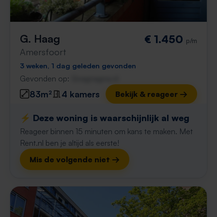
G. Haag
€ 1.450
p/m
Amersfoort
3 weken, 1 dag geleden gevonden
Gevonden op:
Gnagnagna.nl
83m²
4 kamers
Bekijk & reageer →
⚡️ Deze woning is waarschijnlijk al weg
Reageer binnen 15 minuten om kans te maken. Met
Rent.nl ben je altijd als eerste!
Mis de volgende niet →