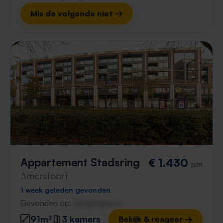
Mis de volgende niet →
Appartement Stadsring
€ 1.430
p/m
Amersfoort
1 week geleden gevonden
Gevonden op:
Gnagnagna.nl
91m²
3 kamers
Bekijk & reageer →