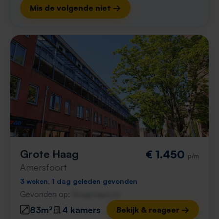
Mis de volgende niet →
Grote Haag
€ 1.450
p/m
Amersfoort
3 weken, 1 dag geleden gevonden
Gevonden op:
Gnagnagna.nl
83m²
4 kamers
Bekijk & reageer →