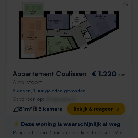
Appartement Coulissen
€ 1.220
p/m
Amersfoort
2 dagen, 1 uur geleden gevonden
Gevonden op:
Gnagnagna.nl
81m²
3 kamers
Bekijk & reageer →
⚡️ Deze woning is waarschijnlijk al weg
Reageer binnen 15 minuten om kans te maken. Met