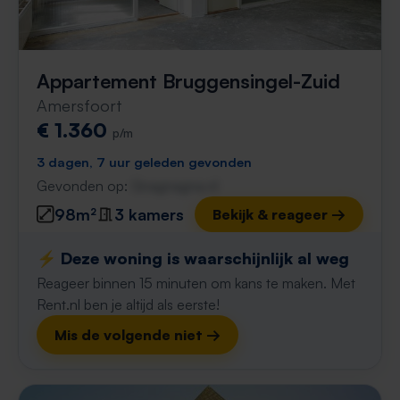
Appartement Bruggensingel-Zuid
Amersfoort
€ 1.360
p/m
3 dagen, 7 uur geleden gevonden
Gevonden op:
Gnagnagna.nl
98m²
3 kamers
Bekijk & reageer →
⚡️ Deze woning is waarschijnlijk al weg
Reageer binnen 15 minuten om kans te maken. Met
Rent.nl ben je altijd als eerste!
Mis de volgende niet →