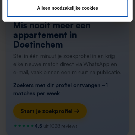
Alleen noodzakelijke cookies
Tip!
Mis nooit meer een
appartement in
Doetinchem
Stel in één minuut je zoekprofiel in en krijg
elke nieuwe match direct via WhatsApp en
e-mail, vaak binnen een minuut na publicatie.
Zoekers met dit profiel ontvangen ~1
matches per week
Start je zoekprofiel →
4,5
uit 1028 reviews