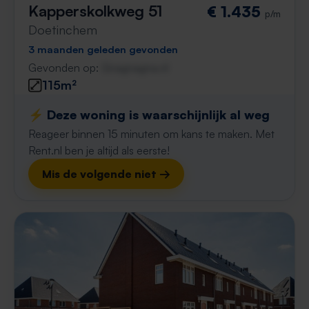
Kapperskolkweg 51
€ 1.435
p/m
Doetinchem
3 maanden geleden gevonden
Gevonden op:
Gnagnagna.nl
115m²
⚡️ Deze woning is waarschijnlijk al weg
Reageer binnen 15 minuten om kans te maken. Met
Rent.nl ben je altijd als eerste!
Mis de volgende niet →