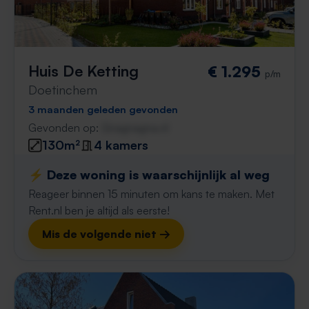
Huis De Ketting
€ 1.295
p/m
Doetinchem
3 maanden geleden gevonden
Gevonden op:
Gnagnagna.nl
130m²
4 kamers
⚡️ Deze woning is waarschijnlijk al weg
Reageer binnen 15 minuten om kans te maken. Met
Rent.nl ben je altijd als eerste!
Mis de volgende niet →