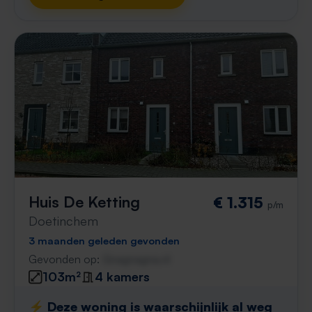
Huis De Ketting
€ 1.315
p/m
Doetinchem
3 maanden geleden gevonden
Gevonden op:
Gnagnagna.nl
103m²
4 kamers
⚡️ Deze woning is waarschijnlijk al weg