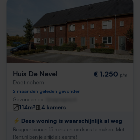
Huis De Nevel
€ 1.250
p/m
Doetinchem
2 maanden geleden gevonden
Gevonden op:
Gnagnagna.nl
114m²
4 kamers
⚡️ Deze woning is waarschijnlijk al weg
Reageer binnen 15 minuten om kans te maken. Met
Rent.nl ben je altijd als eerste!