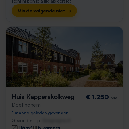
Rent.nl ben je altijd als eerste!
Mis de volgende niet →
Huis Kapperskolkweg
€ 1.250
p/m
Doetinchem
1 maand geleden gevonden
Gevonden op:
Gnagnagna.nl
115m²
5 kamers