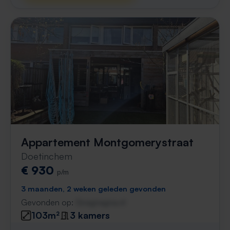
Appartement Montgomerystraat
Doetinchem
€ 930
p/m
3 maanden, 2 weken geleden gevonden
Gevonden op:
Gnagnagna.nl
103m²
3 kamers