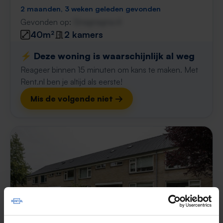
2 maanden, 3 weken geleden gevonden
Gevonden op:
Gnagnagna.nl
40m²
2 kamers
⚡️ Deze woning is waarschijnlijk al weg
Reageer binnen 15 minuten om kans te maken. Met
Rent.nl ben je altijd als eerste!
Mis de volgende niet →