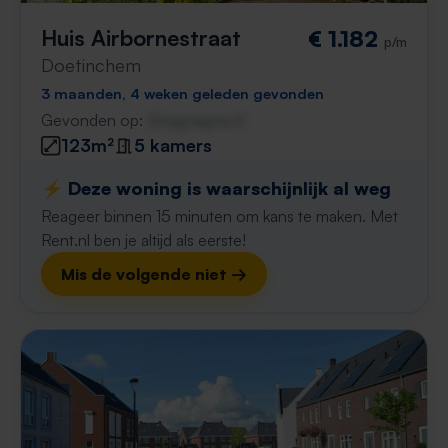
Huis Airbornestraat
€ 1.182
p/m
Doetinchem
3 maanden, 4 weken geleden gevonden
Gevonden op:
Gnagnagna.nl
123m²
5 kamers
⚡️ Deze woning is waarschijnlijk al weg
Reageer binnen 15 minuten om kans te maken. Met
Rent.nl ben je altijd als eerste!
Mis de volgende niet →