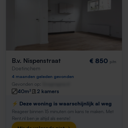
B.v. Nispenstraat
€ 850
p/m
Doetinchem
4 maanden geleden gevonden
Gevonden op:
Gnagnagna.nl
40m²
2 kamers
⚡️ Deze woning is waarschijnlijk al weg
Reageer binnen 15 minuten om kans te maken. Met
Rent.nl ben je altijd als eerste!