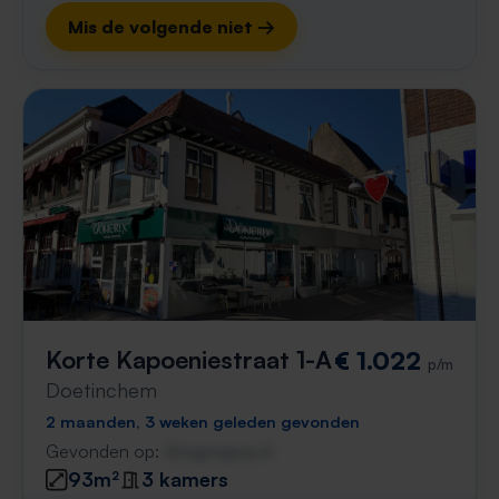
Mis de volgende niet →
Korte Kapoeniestraat 1-A
€ 1.022
p/m
Doetinchem
2 maanden, 3 weken geleden gevonden
Gevonden op:
Gnagnagna.nl
93m²
3 kamers