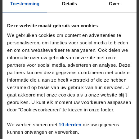
Toestemming
Details
Over
Huis Anne Frankstraat
€ 1.230
p/m
Doetinchem
Deze website maakt gebruik van cookies
2 maanden, 3 weken geleden gevonden
We gebruiken cookies om content en advertenties te
Gevonden op:
Gnagnagna.nl
personaliseren, om functies voor social media te bieden
123m²
5 kamers
en om ons websiteverkeer te analyseren. Ook delen we
informatie over uw gebruik van onze site met onze
⚡️ Deze woning is waarschijnlijk al weg
partners voor social media, adverteren en analyse. Deze
Reageer binnen 15 minuten om kans te maken. Met
partners kunnen deze gegevens combineren met andere
Rent.nl ben je altijd als eerste!
informatie die u aan ze heeft verstrekt of die ze hebben
verzameld op basis van uw gebruik van hun services. U
Mis de volgende niet →
gaat akkoord met onze cookies als u onze website blijft
gebruiken. U kunt elk moment uw voorkeuren aanpassen
door "Cookievoorkeuren" te kiezen in onze footer.
We werken samen met
10 derden
die uw gegevens
kunnen ontvangen en verwerken.