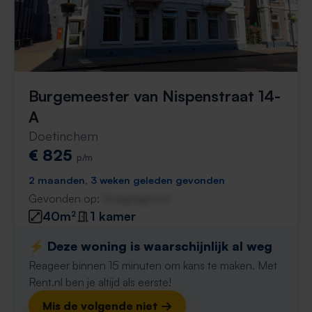
Burgemeester van Nispenstraat 14-
A
Doetinchem
€ 825
p/m
2 maanden, 3 weken geleden gevonden
Gevonden op:
Gnagnagna.nl
40m²
1 kamer
⚡️ Deze woning is waarschijnlijk al weg
Reageer binnen 15 minuten om kans te maken. Met
Rent.nl ben je altijd als eerste!
Mis de volgende niet →