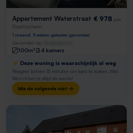
Appartement Waterstraat
€ 978
p/m
Doetinchem
1 maand, 3 weken geleden gevonden
Gevonden op:
Gnagnagna.nl
100m²
4 kamers
⚡️ Deze woning is waarschijnlijk al weg
Reageer binnen 15 minuten om kans te maken. Met
Rent.nl ben je altijd als eerste!
Mis de volgende niet →