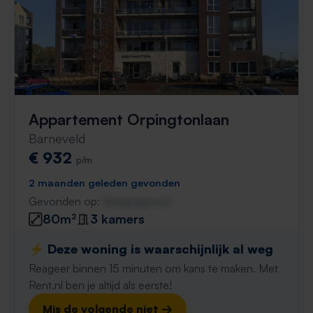
Appartement Orpingtonlaan
Barneveld
€ 932
p/m
2 maanden geleden gevonden
Gevonden op:
Gnagnagna.nl
80m²
3 kamers
⚡️ Deze woning is waarschijnlijk al weg
Reageer binnen 15 minuten om kans te maken. Met
Rent.nl ben je altijd als eerste!
Mis de volgende niet →