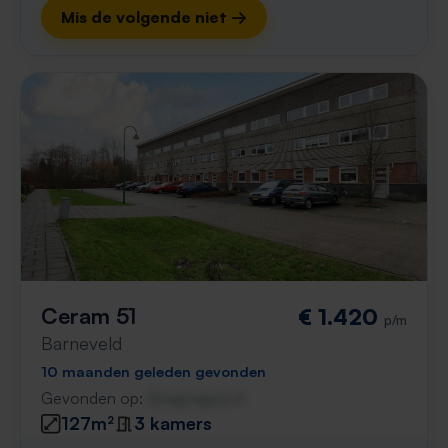
Mis de volgende niet →
Ceram 51
€ 1.420
p/m
Barneveld
10 maanden geleden gevonden
Gevonden op:
Gnagnagna.nl
127m²
3 kamers