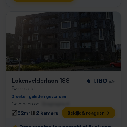
Lakenvelderlaan 188
€ 1.180
p/m
Barneveld
3 weken geleden gevonden
Gevonden op:
Gnagnagna.nl
82m²
2 kamers
Bekijk & reageer →
⚡️ Deze woning is waarschijnlijk al weg