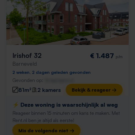
Irishof 32
€ 1.487
p/m
Barneveld
2 weken, 2 dagen geleden gevonden
Gevonden op:
Gnagnagna.nl
81m²
2 kamers
Bekijk & reageer →
⚡️ Deze woning is waarschijnlijk al weg
Reageer binnen 15 minuten om kans te maken. Met
Rent.nl ben je altijd als eerste!
Mis de volgende niet →