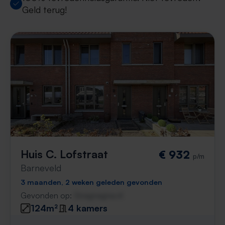
Geld terug!
Huis C. Lofstraat
€ 932
p/m
Barneveld
3 maanden, 2 weken geleden gevonden
Gevonden op:
Gnagnagna.nl
124m²
4 kamers