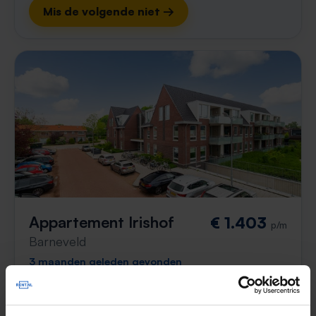
Mis de volgende niet →
Appartement Irishof
€ 1.403
p/m
Barneveld
3 maanden geleden gevonden
Gevonden op:
Gnagnagna.nl
81m²
3 kamers