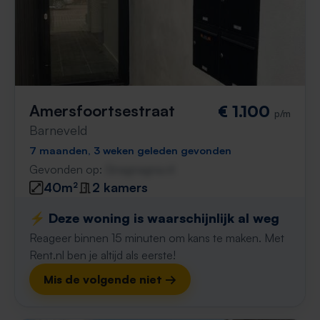
Amersfoortsestraat
€ 1.100
p/m
Barneveld
7 maanden, 3 weken geleden gevonden
Gevonden op:
Gnagnagna.nl
40m²
2 kamers
⚡️ Deze woning is waarschijnlijk al weg
Reageer binnen 15 minuten om kans te maken. Met
Rent.nl ben je altijd als eerste!
Mis de volgende niet →