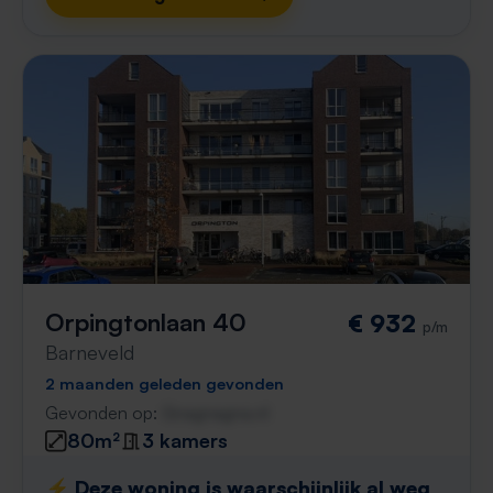
Orpingtonlaan 40
€ 932
p/m
Barneveld
2 maanden geleden gevonden
Gevonden op:
Gnagnagna.nl
80m²
3 kamers
⚡️ Deze woning is waarschijnlijk al weg