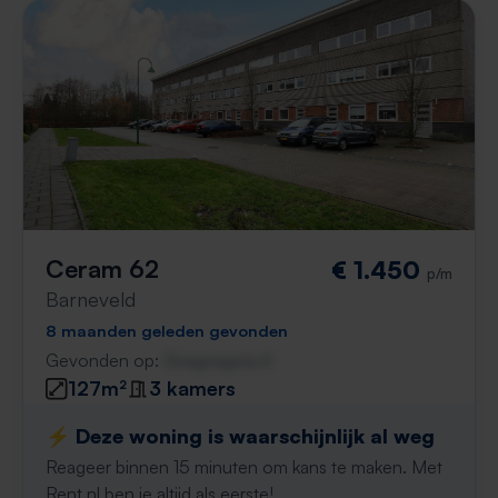
Ceram 62
€ 1.450
p/m
Barneveld
8 maanden geleden gevonden
Gevonden op:
Gnagnagna.nl
127m²
3 kamers
⚡️ Deze woning is waarschijnlijk al weg
Reageer binnen 15 minuten om kans te maken. Met
Rent.nl ben je altijd als eerste!