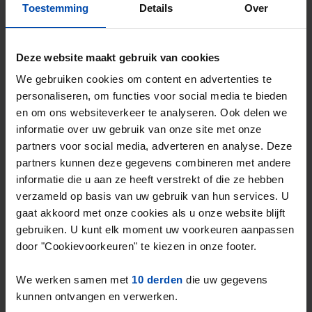
Toestemming
Details
Over
⚡️ Deze woning is waarschijnlijk al weg
Reageer binnen 15 minuten om kans te maken. Met
Rent.nl ben je altijd als eerste!
Deze website maakt gebruik van cookies
Mis de volgende niet →
We gebruiken cookies om content en advertenties te
personaliseren, om functies voor social media te bieden
en om ons websiteverkeer te analyseren. Ook delen we
informatie over uw gebruik van onze site met onze
partners voor social media, adverteren en analyse. Deze
partners kunnen deze gegevens combineren met andere
informatie die u aan ze heeft verstrekt of die ze hebben
verzameld op basis van uw gebruik van hun services. U
gaat akkoord met onze cookies als u onze website blijft
gebruiken. U kunt elk moment uw voorkeuren aanpassen
door "Cookievoorkeuren" te kiezen in onze footer.
Appartement Watertuin
€ 1.289
We werken samen met
10 derden
die uw gegevens
p/m
kunnen ontvangen en verwerken.
Barneveld