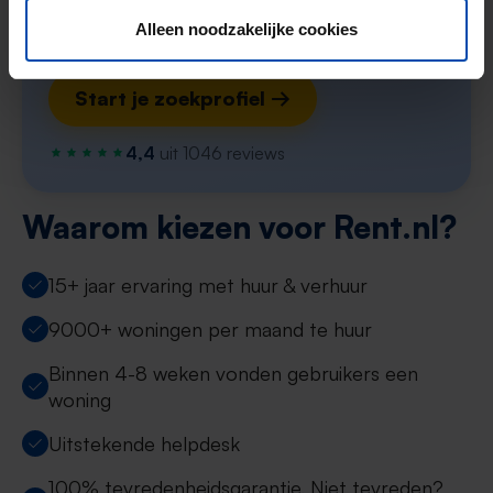
Zoekers met dit profiel ontvangen ~1
Alleen noodzakelijke cookies
matches per week
Start je zoekprofiel →
4,4
uit 1046 reviews
Waarom kiezen voor Rent.nl?
15+ jaar ervaring met huur & verhuur
9000+ woningen per maand te huur
Binnen 4-8 weken vonden gebruikers een
woning
Uitstekende helpdesk
100% tevredenheidsgarantie. Niet tevreden?