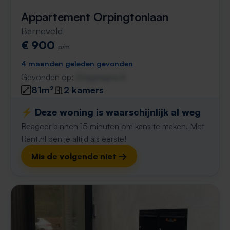
Appartement Orpingtonlaan
Barneveld
€ 900
p/m
4 maanden geleden gevonden
Gevonden op:
Gnagnagna.nl
81m²
2 kamers
⚡️ Deze woning is waarschijnlijk al weg
Reageer binnen 15 minuten om kans te maken. Met
Rent.nl ben je altijd als eerste!
Mis de volgende niet →