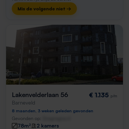
Mis de volgende niet →
Lakenvelderlaan 56
€ 1.135
p/m
Barneveld
8 maanden, 3 weken geleden gevonden
Gevonden op:
Gnagnagna.nl
78m²
2 kamers