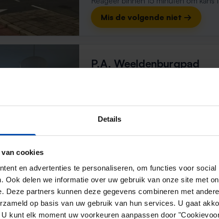
Reageer binnen 15 minuten om kans te 
Mis de volgende niet →
P.A. Weeldenburgpad
Hilversum
1 week, 4 dagen geleden gevonden
Gevonden op:
Gnagnagna.nl
13m²
Details
⚡️ Deze woning is waarschijnl
 van cookies
Reageer binnen 15 minuten om kans te 
ent en advertenties te personaliseren, om functies voor social
Mis de volgende niet →
. Ook delen we informatie over uw gebruik van onze site met on
e. Deze partners kunnen deze gegevens combineren met andere i
erzameld op basis van uw gebruik van hun services. U gaat akk
en. U kunt elk moment uw voorkeuren aanpassen door "Cookievoor