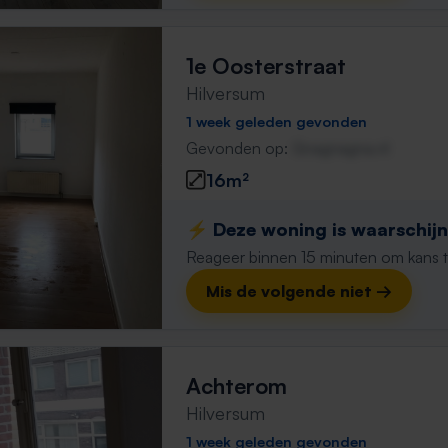
1e Oosterstraat
Hilversum
1 week geleden gevonden
Gevonden op:
Gnagnagna.nl
16m²
⚡️ Deze woning is waarschijnl
Reageer binnen 15 minuten om kans te 
Mis de volgende niet →
Achterom
Hilversum
1 week geleden gevonden