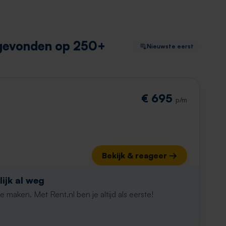
 gevonden op 250+
Nieuwste eerst
€ 695
p/m
Bekijk & reageer →
ijk al weg
maken. Met Rent.nl ben je altijd als eerste!