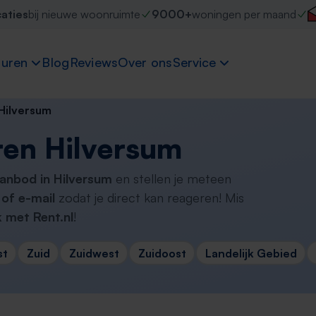
caties
bij nieuwe woonruimte
9000+
woningen per maand
uren
Blog
Reviews
Over ons
Service
Hilversum
en Hilversum
anbod in Hilversum
en stellen je meteen
of e-mail
zodat je direct kan reageren! Mis
 met Rent.nl
!
st
Zuid
Zuidwest
Zuidoost
Landelijk Gebied