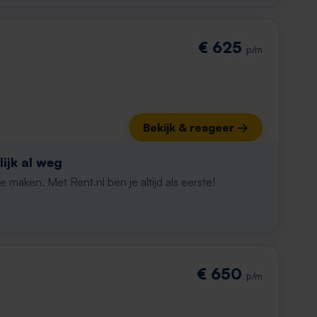
€ 625
p/m
Bekijk & reageer →
ijk al weg
maken. Met Rent.nl ben je altijd als eerste!
€ 650
p/m