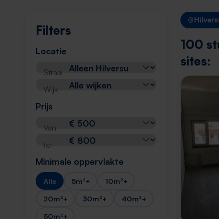
Hilver
Filters
100 st
Locatie
sites:
Straal
Wijk
Prijs
Van
tot
Minimale oppervlakte
Alle
5m²+
10m²+
20m²+
30m²+
40m²+
50m²+