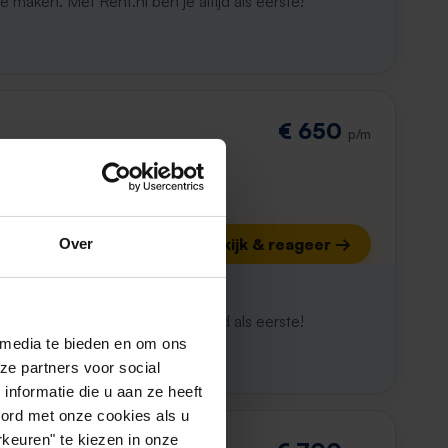
maken. Met Rent.nl ben je altijd als eerste!
€ 650
p/m
Bekijk & reageer →
Over
ijk al weg
maken. Met Rent.nl ben je altijd als eerste!
 media te bieden en om ons
ze partners voor social
nformatie die u aan ze heeft
oord met onze cookies als u
keuren" te kiezen in onze