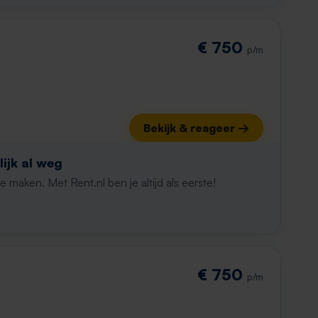
€ 750
p/m
Bekijk & reageer →
ijk al weg
maken. Met Rent.nl ben je altijd als eerste!
€ 750
p/m