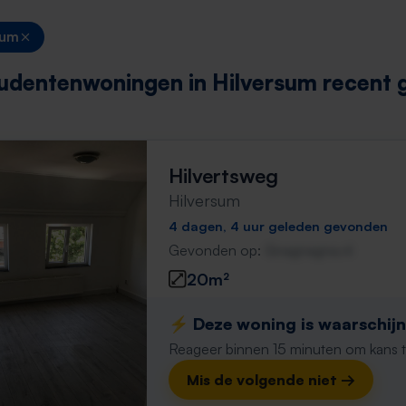
sum
udentenwoningen in Hilversum recent
Hilvertsweg
Hilversum
4 dagen, 4 uur geleden gevonden
Gevonden op:
Gnagnagna.nl
20m²
⚡️ Deze woning is waarschijnl
Reageer binnen 15 minuten om kans te 
Mis de volgende niet →