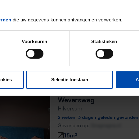
Vaartweg
Hilversum
2 weken, 2 dagen geleden gevonden
erden
die uw gegevens kunnen ontvangen en verwerken.
Gevonden op:
Gnagnagna.nl
16m²
Voorkeuren
Statistieken
⚡️ Deze woning is waarschijnl
Reageer binnen 15 minuten om kans te 
Mis de volgende niet →
ookies
Selectie toestaan
A
Weversweg
Hilversum
2 weken, 3 dagen geleden gevonden
Gevonden op:
Gnagnagna.nl
15m²