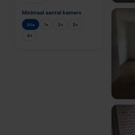
Minimaal aantal kamers
Alle
1+
2+
3+
4+