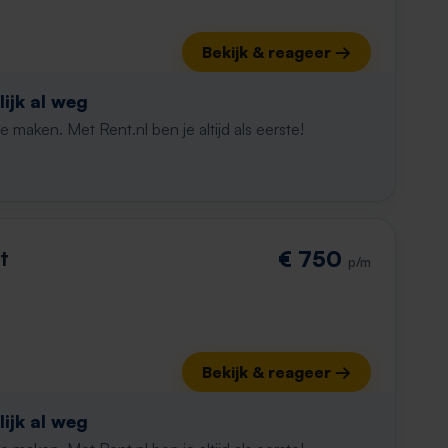
Bekijk & reageer →
ijk al weg
maken. Met Rent.nl ben je altijd als eerste!
t
€ 750
p/m
Bekijk & reageer →
ijk al weg