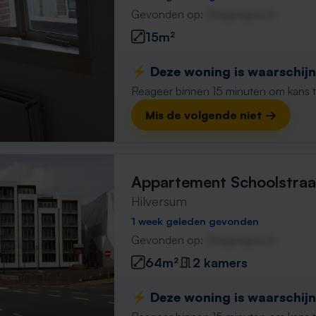
Gevonden op:
Gnagnagna.nl
15m²
⚡️ Deze woning is waarschijnl
Reageer binnen 15 minuten om kans te 
Mis de volgende niet →
Appartement Schoolstraa
Hilversum
1 week geleden gevonden
Gevonden op:
Gnagnagna.nl
64m²
2 kamers
⚡️ Deze woning is waarschijnl