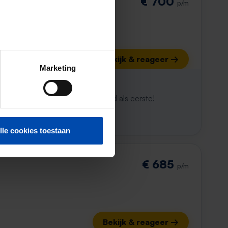
€ 700
p/m
Bekijk & reageer →
Marketing
ijk al weg
maken. Met Rent.nl ben je altijd als eerste!
lle cookies toestaan
€ 685
p/m
Bekijk & reageer →