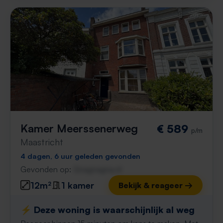
Kamer Meerssenerweg
€ 589
p/m
Maastricht
4 dagen, 6 uur geleden gevonden
Gevonden op:
Gnagnagna.nl
12m²
1 kamer
Bekijk & reageer →
⚡️ Deze woning is waarschijnlijk al weg