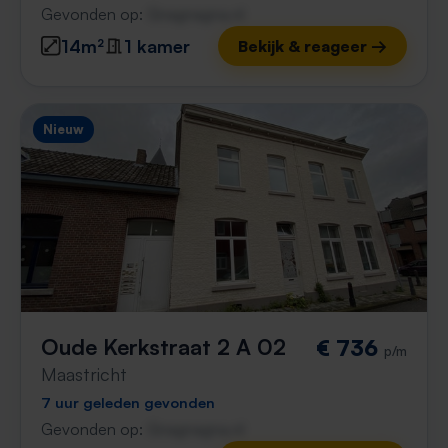
Gevonden op:
Gnagnagna.nl
14m²
1 kamer
Bekijk & reageer →
Nieuw
Oude Kerkstraat 2 A 02
€ 736
p/m
Maastricht
7 uur geleden gevonden
Gevonden op:
Gnagnagna.nl