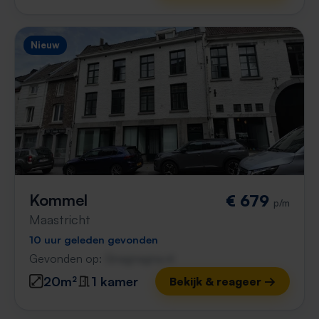
Nieuw
Kommel
€ 679
p/m
Maastricht
10 uur geleden gevonden
Gevonden op:
Gnagnagna.nl
20m²
1 kamer
Bekijk & reageer →