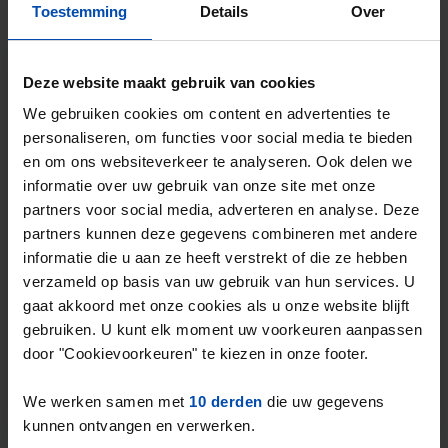
Toestemming
Details
Over
Tip!
Mis nooit meer een
Deze website maakt gebruik van cookies
studentenwoning in
We gebruiken cookies om content en advertenties te
Maastricht
personaliseren, om functies voor social media te bieden
en om ons websiteverkeer te analyseren. Ook delen we
Stel in één minuut je zoekprofiel in en krijg
informatie over uw gebruik van onze site met onze
elke nieuwe match direct via WhatsApp en
partners voor social media, adverteren en analyse. Deze
e-mail, vaak binnen een minuut na publicatie.
partners kunnen deze gegevens combineren met andere
informatie die u aan ze heeft verstrekt of die ze hebben
Zoekers met dit profiel ontvangen ~52
verzameld op basis van uw gebruik van hun services. U
matches per week
gaat akkoord met onze cookies als u onze website blijft
gebruiken. U kunt elk moment uw voorkeuren aanpassen
Start je zoekprofiel →
door "Cookievoorkeuren" te kiezen in onze footer.
4,5
uit 1032 reviews
We werken samen met
10 derden
die uw gegevens
kunnen ontvangen en verwerken.