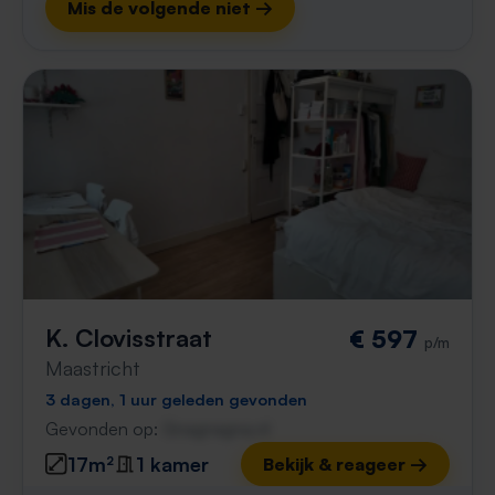
Mis de volgende niet →
K. Clovisstraat
€ 597
p/m
Maastricht
3 dagen, 1 uur geleden gevonden
Gevonden op:
Gnagnagna.nl
17m²
1 kamer
Bekijk & reageer →