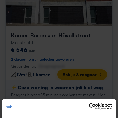
Kamer Baron van Hövellstraat
Maastricht
€ 546
p/m
2 dagen, 5 uur geleden gevonden
Gevonden op:
Gnagnagna.nl
12m²
1 kamer
Bekijk & reageer →
⚡️ Deze woning is waarschijnlijk al weg
Reageer binnen 15 minuten om kans te maken. Met
Rent.nl ben je altijd als eerste!
Mis de volgende niet →