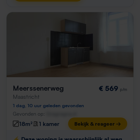
Meerssenerweg
€ 569
p/m
Maastricht
1 dag, 10 uur geleden gevonden
Gevonden op:
Gnagnagna.nl
18m²
1 kamer
Bekijk & reageer →
⚡️ Deze woning is waarschijnlijk al weg