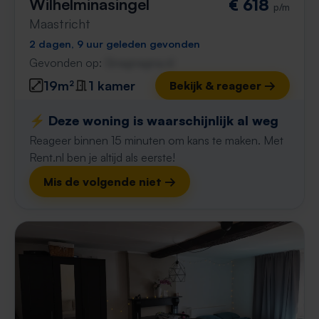
Wilhelminasingel
€ 618
p/m
Maastricht
2 dagen, 9 uur geleden gevonden
Gevonden op:
Gnagnagna.nl
19m²
1 kamer
Bekijk & reageer →
⚡️ Deze woning is waarschijnlijk al weg
Reageer binnen 15 minuten om kans te maken. Met
Rent.nl ben je altijd als eerste!
Mis de volgende niet →