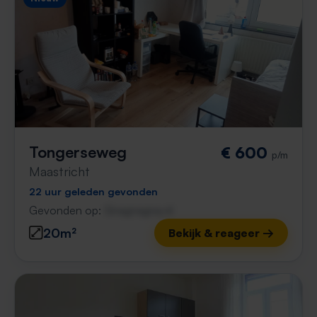
Tongerseweg
€ 600
p/m
Maastricht
22 uur geleden gevonden
Gevonden op:
Gnagnagna.nl
20m²
Bekijk & reageer →