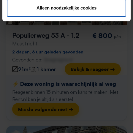
Alleen noodzakelijke cookies
Populierweg 53 A - 1.2
€ 800
p/m
Maastricht
2 dagen, 6 uur geleden gevonden
Gevonden op:
Gnagnagna.nl
21m²
1 kamer
Bekijk & reageer →
⚡️ Deze woning is waarschijnlijk al weg
Reageer binnen 15 minuten om kans te maken. Met
Rent.nl ben je altijd als eerste!
Mis de volgende niet →