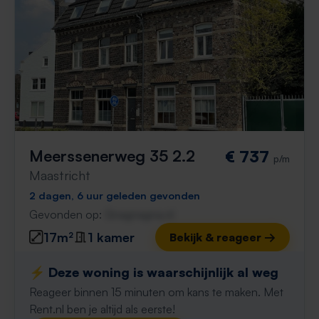
Meerssenerweg 35 2.2
€ 737
p/m
Maastricht
2 dagen, 6 uur geleden gevonden
Gevonden op:
Gnagnagna.nl
17m²
1 kamer
Bekijk & reageer →
⚡️ Deze woning is waarschijnlijk al weg
Reageer binnen 15 minuten om kans te maken. Met
Rent.nl ben je altijd als eerste!