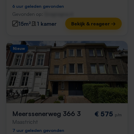
6 uur geleden gevonden
Gevonden op:
Gnagnagna.nl
15m²
1 kamer
Bekijk & reageer →
Nieuw
Meerssenerweg 366 3
€ 575
p/m
Maastricht
7 uur geleden gevonden