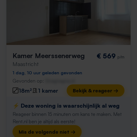
Kamer Meerssenerweg
€ 569
p/m
Maastricht
1 dag, 10 uur geleden gevonden
Gevonden op:
Gnagnagna.nl
18m²
1 kamer
Bekijk & reageer →
⚡️ Deze woning is waarschijnlijk al weg
Reageer binnen 15 minuten om kans te maken. Met
Rent.nl ben je altijd als eerste!
Mis de volgende niet →