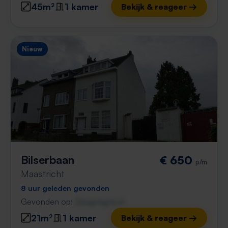
45m²
1 kamer
Bekijk & reageer →
Nieuw
Bilserbaan
€ 650
p/m
Maastricht
8 uur geleden gevonden
Gevonden op:
Gnagnagna.nl
21m²
1 kamer
Bekijk & reageer →