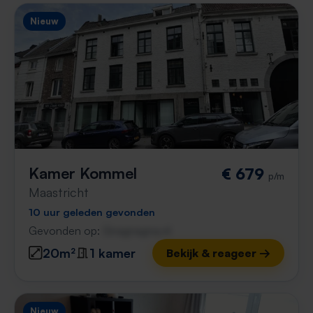
Nieuw
Kamer Kommel
€ 679
p/m
Maastricht
10 uur geleden gevonden
Gevonden op:
Gnagnagna.nl
20m²
1 kamer
Bekijk & reageer →
Nieuw