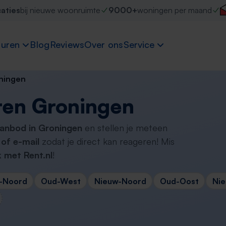
caties
bij nieuwe woonruimte
9000+
woningen per maand
uren
Blog
Reviews
Over ons
Service
ningen
ren Groningen
aanbod in Groningen
en stellen je meteen
of e-mail
zodat je direct kan reageren! Mis
 met Rent.nl
!
-Noord
Oud-West
Nieuw-Noord
Oud-Oost
Ni