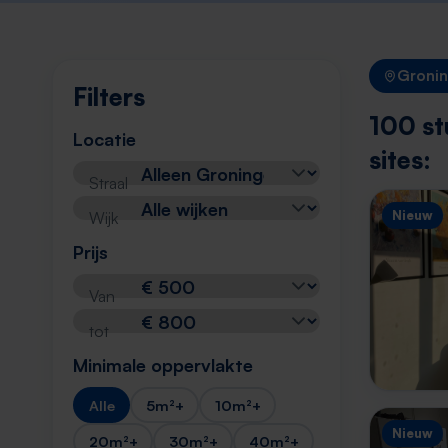
Groni
Filters
100 st
Locatie
sites:
Straal
Nieuw
Wijk
Prijs
Van
tot
Minimale oppervlakte
Alle
5m²+
10m²+
Nieuw
20m²+
30m²+
40m²+