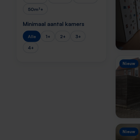
50m²+
Minimaal aantal kamers
Alle
1+
2+
3+
4+
Nieuw
Nieuw