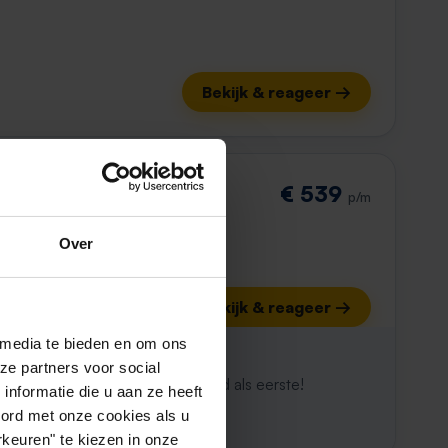
Bekijk & reageer →
€ 539
p/m
Over
Bekijk & reageer →
 media te bieden en om ons
ijk al weg
ze partners voor social
maken. Met Rent.nl ben je altijd als eerste!
nformatie die u aan ze heeft
oord met onze cookies als u
keuren" te kiezen in onze