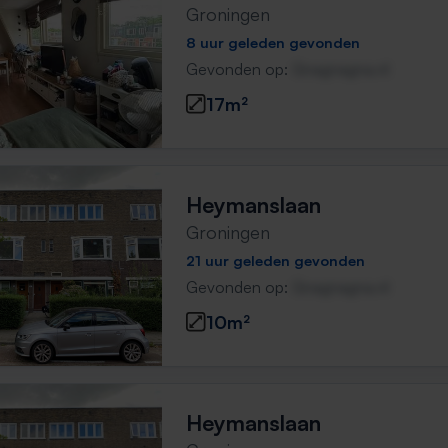
Groningen
8 uur geleden gevonden
Gevonden op:
Gnagnagna.nl
17m²
Heymanslaan
Groningen
21 uur geleden gevonden
Gevonden op:
Gnagnagna.nl
10m²
Heymanslaan