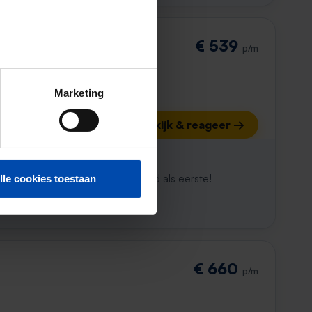
€ 539
p/m
Marketing
Bekijk & reageer →
ijk al weg
maken. Met Rent.nl ben je altijd als eerste!
lle cookies toestaan
€ 660
p/m