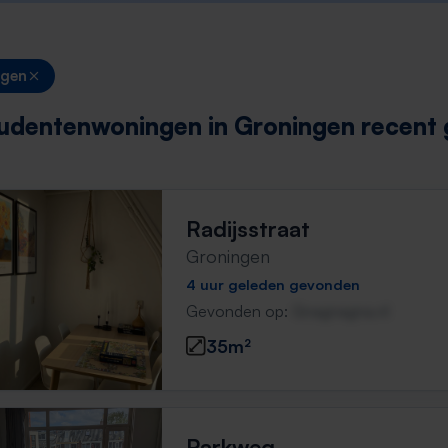
ngen
udentenwoningen in Groningen recent
Radijsstraat
Groningen
4 uur geleden gevonden
Gevonden op:
Gnagnagna.nl
35m²
Parkweg