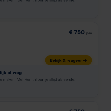
maken. Met Rent.nl ben je altijd als eerste!
€ 750
p/m
Bekijk & reageer →
ijk al weg
maken. Met Rent.nl ben je altijd als eerste!