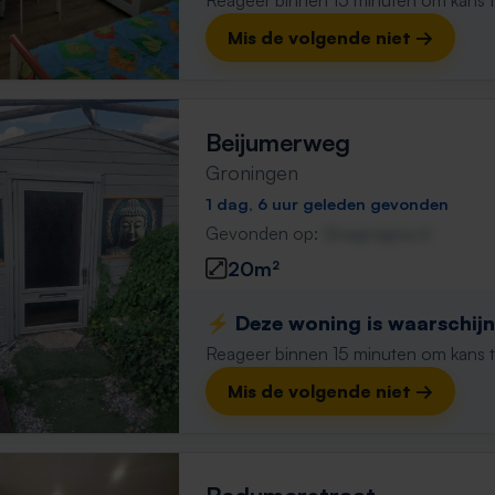
Reageer binnen 15 minuten om kans te 
Mis de volgende niet →
Beijumerweg
Groningen
1 dag, 6 uur geleden gevonden
Gevonden op:
Gnagnagna.nl
20m²
⚡️ Deze woning is waarschijnl
Reageer binnen 15 minuten om kans te 
Mis de volgende niet →