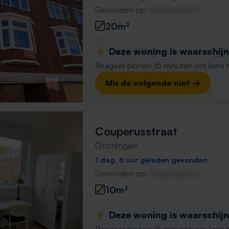
Gevonden op:
Gnagnagna.nl
20m²
⚡️ Deze woning is waarschijnl
Reageer binnen 15 minuten om kans te 
Mis de volgende niet →
Couperusstraat
Groningen
1 dag, 6 uur geleden gevonden
Gevonden op:
Gnagnagna.nl
10m²
⚡️ Deze woning is waarschijnl