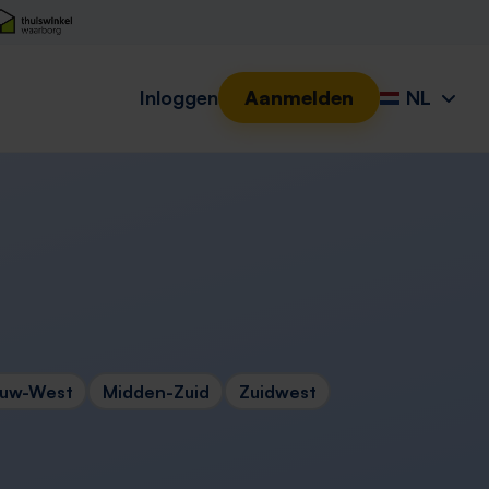
Inloggen
Aanmelden
NL
euw-West
Midden-Zuid
Zuidwest