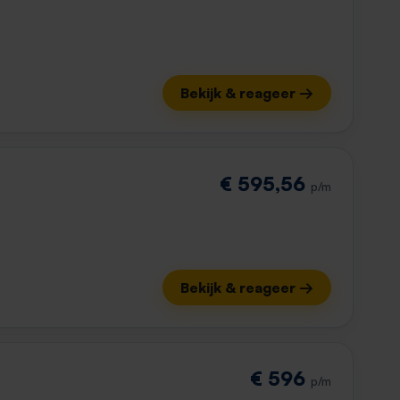
Bekijk & reageer →
€ 595,56
p/m
Bekijk & reageer →
€ 596
p/m