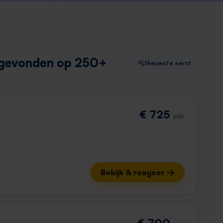
 gevonden op 250+
Nieuwste eerst
€ 725
p/m
Bekijk & reageer →
€ 700