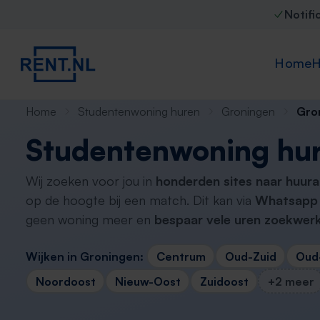
Notifi
Home
H
Home
Studentenwoning huren
Groningen
Gro
Studentenwoning hu
Wij zoeken voor jou in
honderden sites naar huur
op de hoogte bij een match. Dit kan via
Whatsapp 
geen woning meer en
bespaar vele uren zoekwerk
Wijken in Groningen:
Centrum
Oud-Zuid
Oud
Noordoost
Nieuw-Oost
Zuidoost
+2 meer