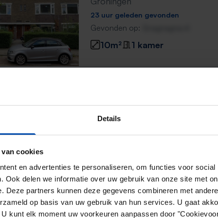
Groningen
23 uur geleden gevonden
Gevonden op:
Gnagnagna.nl
10m²
1 kamer
Kamer Bremstraat
Groningen
Details
1 dag, 1 uur geleden gevonden
Gevonden op:
Gnagnagna.nl
10m²
1 kamer
 van cookies
ent en advertenties te personaliseren, om functies voor social
⚡️ Deze woning is waarschijnl
. Ook delen we informatie over uw gebruik van onze site met on
Reageer binnen 15 minuten om kans te 
e. Deze partners kunnen deze gegevens combineren met andere i
erzameld op basis van uw gebruik van hun services. U gaat akk
Mis de volgende niet →
en. U kunt elk moment uw voorkeuren aanpassen door "Cookievoor