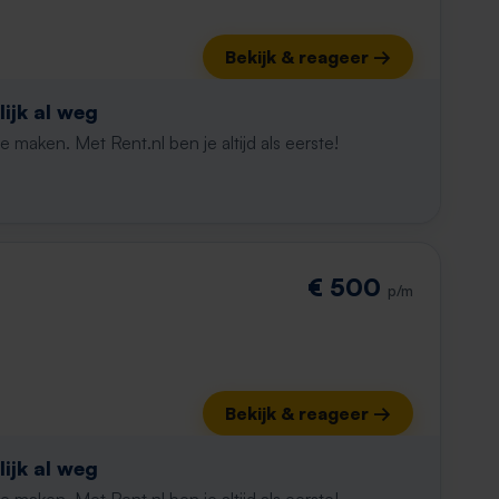
Bekijk & reageer →
ijk al weg
maken. Met Rent.nl ben je altijd als eerste!
€ 500
p/m
Bekijk & reageer →
ijk al weg