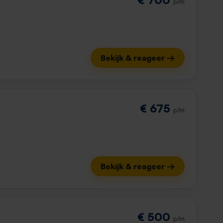
p/m
Bekijk & reageer →
€ 675
p/m
Bekijk & reageer →
€ 500
p/m