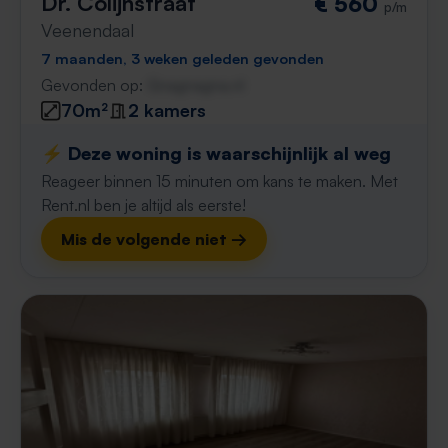
Dr. Colijnstraat
€ 560
p/m
Veenendaal
7 maanden, 3 weken geleden gevonden
Gevonden op:
Gnagnagna.nl
70m²
2 kamers
⚡️ Deze woning is waarschijnlijk al weg
Reageer binnen 15 minuten om kans te maken. Met
Rent.nl ben je altijd als eerste!
Mis de volgende niet →