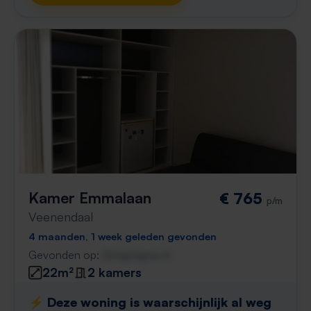
Kamer Emmalaan
€ 765
p/m
Veenendaal
4 maanden, 1 week geleden gevonden
Gevonden op:
Gnagnagna.nl
22m²
2 kamers
⚡️ Deze woning is waarschijnlijk al weg