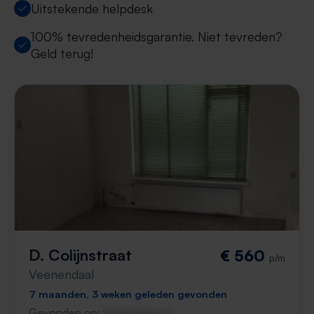
Uitstekende helpdesk
100% tevredenheidsgarantie. Niet tevreden?
Geld terug!
D. Colijnstraat
€ 560
p/m
Veenendaal
7 maanden, 3 weken geleden gevonden
Gevonden op:
Gnagnagna.nl