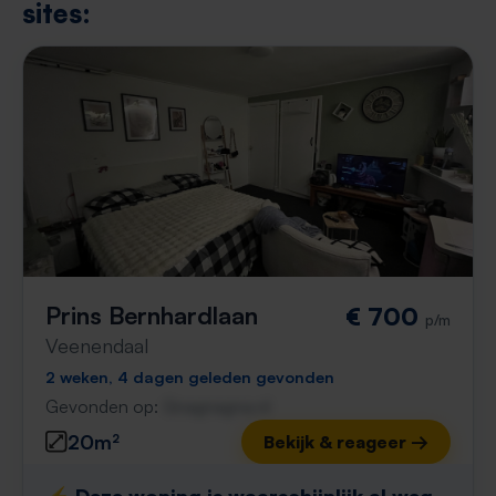
sites:
Prins Bernhardlaan
€ 700
p/m
Veenendaal
2 weken, 4 dagen geleden gevonden
Gevonden op:
Gnagnagna.nl
20m²
Bekijk & reageer →