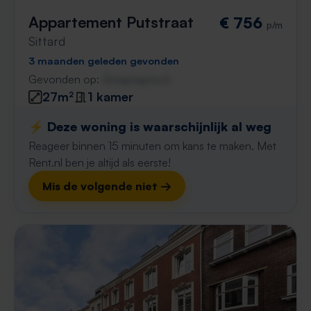
Appartement Putstraat
€ 756
p/m
Sittard
3 maanden geleden gevonden
Gevonden op:
Gnagnagna.nl
27m²
1 kamer
⚡️ Deze woning is waarschijnlijk al weg
Reageer binnen 15 minuten om kans te maken. Met
Rent.nl ben je altijd als eerste!
Mis de volgende niet →