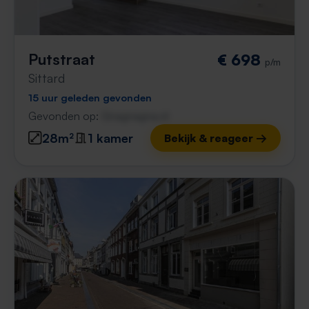
Putstraat
€ 698
p/m
Sittard
15 uur geleden gevonden
Gevonden op:
Gnagnagna.nl
28m²
1 kamer
Bekijk & reageer →