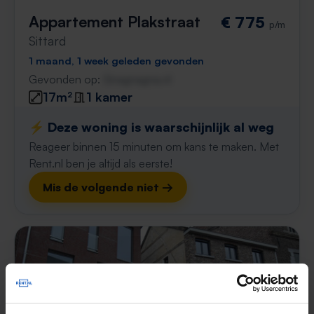
Appartement Plakstraat
€ 775
p/m
Sittard
1 maand, 1 week geleden gevonden
Gevonden op:
Gnagnagna.nl
17m²
1 kamer
⚡️ Deze woning is waarschijnlijk al weg
Reageer binnen 15 minuten om kans te maken. Met
Rent.nl ben je altijd als eerste!
Mis de volgende niet →