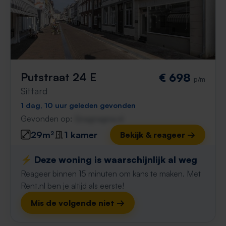
Putstraat 24 E
€ 698
p/m
Sittard
1 dag, 10 uur geleden gevonden
Gevonden op:
Gnagnagna.nl
29m²
1 kamer
Bekijk & reageer →
⚡️ Deze woning is waarschijnlijk al weg
Reageer binnen 15 minuten om kans te maken. Met
Rent.nl ben je altijd als eerste!
Mis de volgende niet →