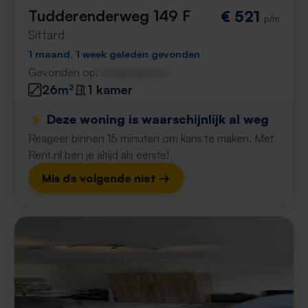
Tudderenderweg 149 F
€ 521
p/m
Sittard
1 maand, 1 week geleden gevonden
Gevonden op:
Gnagnagna.nl
26m²
1 kamer
⚡️ Deze woning is waarschijnlijk al weg
Reageer binnen 15 minuten om kans te maken. Met
Rent.nl ben je altijd als eerste!
Mis de volgende niet →