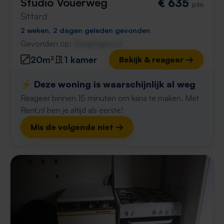
Studio Vouerweg
€ 635
p/m
Sittard
2 weken, 2 dagen geleden gevonden
Gevonden op:
Gnagnagna.nl
20m²
1 kamer
Bekijk & reageer →
⚡️ Deze woning is waarschijnlijk al weg
Reageer binnen 15 minuten om kans te maken. Met
Rent.nl ben je altijd als eerste!
Mis de volgende niet →