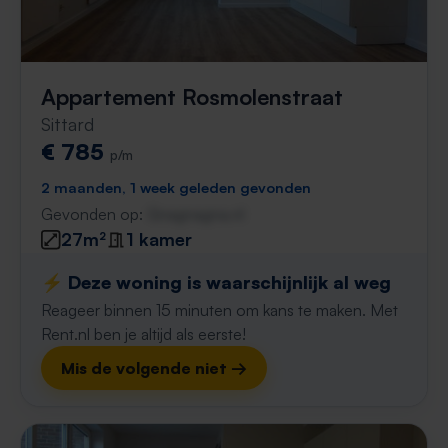
Appartement Rosmolenstraat
Sittard
€ 785
p/m
2 maanden, 1 week geleden gevonden
Gevonden op:
Gnagnagna.nl
27m²
1 kamer
⚡️ Deze woning is waarschijnlijk al weg
Reageer binnen 15 minuten om kans te maken. Met
Rent.nl ben je altijd als eerste!
Mis de volgende niet →