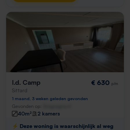
I.d. Camp
€ 630
p/m
Sittard
1 maand, 3 weken geleden gevonden
Gevonden op:
Gnagnagna.nl
40m²
2 kamers
⚡️ Deze woning is waarschijnlijk al weg