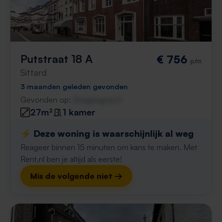
Putstraat 18 A
€ 756
p/m
Sittard
3 maanden geleden gevonden
Gevonden op:
Gnagnagna.nl
27m²
1 kamer
⚡️ Deze woning is waarschijnlijk al weg
Reageer binnen 15 minuten om kans te maken. Met
Rent.nl ben je altijd als eerste!
Mis de volgende niet →