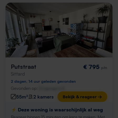
Putstraat
€ 795
p/m
Sittard
2 dagen, 14 uur geleden gevonden
Gevonden op:
Gnagnagna.nl
55m²
2 kamers
Bekijk & reageer →
⚡️ Deze woning is waarschijnlijk al weg
Reageer binnen 15 minuten om kans te maken. Met