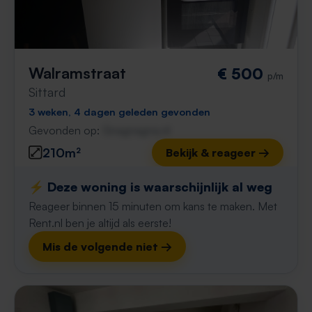
Walramstraat
€ 500
p/m
Sittard
3 weken, 4 dagen geleden gevonden
Gevonden op:
Gnagnagna.nl
210m²
Bekijk & reageer →
⚡️ Deze woning is waarschijnlijk al weg
Reageer binnen 15 minuten om kans te maken. Met
Rent.nl ben je altijd als eerste!
Mis de volgende niet →