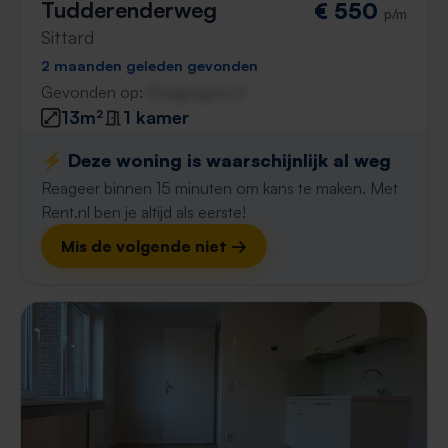
Tudderenderweg
€ 550
p/m
Sittard
2 maanden geleden gevonden
Gevonden op:
Gnagnagna.nl
13m²
1 kamer
⚡️ Deze woning is waarschijnlijk al weg
Reageer binnen 15 minuten om kans te maken. Met
Rent.nl ben je altijd als eerste!
Mis de volgende niet →