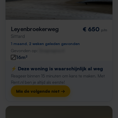
Leyenbroekerweg
€ 650
p/m
Sittard
1 maand, 2 weken geleden gevonden
Gevonden op:
Gnagnagna.nl
16m²
⚡️ Deze woning is waarschijnlijk al weg
Reageer binnen 15 minuten om kans te maken. Met
Rent.nl ben je altijd als eerste!
Mis de volgende niet →