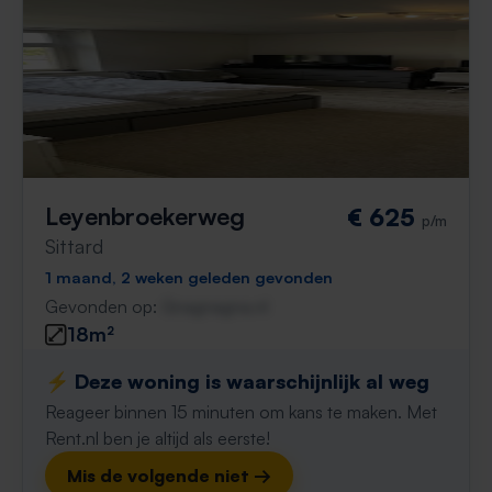
Leyenbroekerweg
€ 625
p/m
Sittard
1 maand, 2 weken geleden gevonden
Gevonden op:
Gnagnagna.nl
18m²
⚡️ Deze woning is waarschijnlijk al weg
Reageer binnen 15 minuten om kans te maken. Met
Rent.nl ben je altijd als eerste!
Mis de volgende niet →