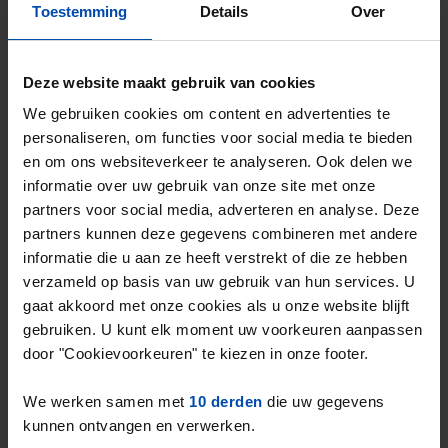
Toestemming
Details
Over
Deze website maakt gebruik van cookies
Plakstraat 106
We gebruiken cookies om content en advertenties te
€ 775
p/m
personaliseren, om functies voor social media te bieden
Sittard
en om ons websiteverkeer te analyseren. Ook delen we
1 maand, 1 week geleden gevonden
informatie over uw gebruik van onze site met onze
Gevonden op:
Gnagnagna.nl
partners voor social media, adverteren en analyse. Deze
17m²
partners kunnen deze gegevens combineren met andere
informatie die u aan ze heeft verstrekt of die ze hebben
⚡️ Deze woning is waarschijnlijk al weg
verzameld op basis van uw gebruik van hun services. U
Reageer binnen 15 minuten om kans te maken. Met
gaat akkoord met onze cookies als u onze website blijft
Rent.nl ben je altijd als eerste!
gebruiken. U kunt elk moment uw voorkeuren aanpassen
Mis de volgende niet →
door "Cookievoorkeuren" te kiezen in onze footer.
We werken samen met
10 derden
die uw gegevens
Tip!
kunnen ontvangen en verwerken.