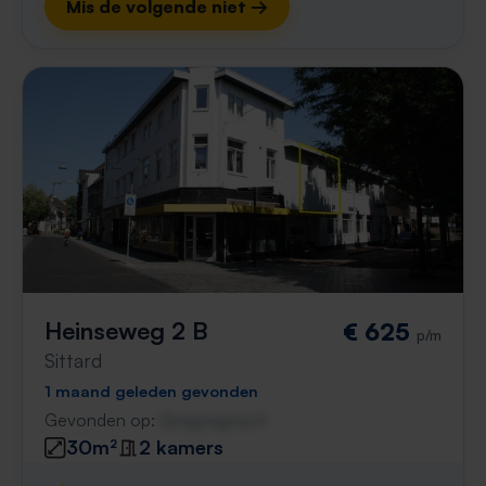
Mis de volgende niet →
Heinseweg 2 B
€ 625
p/m
Sittard
1 maand geleden gevonden
Gevonden op:
Gnagnagna.nl
30m²
2 kamers