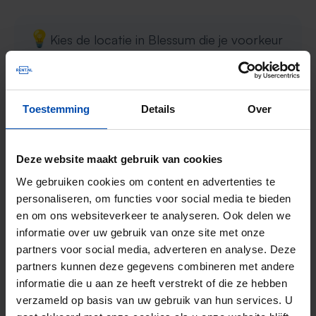
💡
Kies de locatie in Blessum die je voorkeur
heeft, bijvoorbeeld het bruisende
stadscentrum of een rustige buurt. Met
specifieke voorkeuren zoals
Toestemming
Details
Over
appartementstype, huurprijs, en aantal
kamers wordt je zoekopdracht
Deze website maakt gebruik van cookies
nauwkeurig afgestemd op jouw wensen.
We gebruiken cookies om content en advertenties te
personaliseren, om functies voor social media te bieden
Zodra er een appartement beschikbaar komt in
en om ons websiteverkeer te analyseren. Ook delen we
Blessum, ontvang je meteen een melding.
informatie over uw gebruik van onze site met onze
partners voor social media, adverteren en analyse. Deze
partners kunnen deze gegevens combineren met andere
Reageer als eerste op een
informatie die u aan ze heeft verstrekt of die ze hebben
appartement te huur in Blessum
verzameld op basis van uw gebruik van hun services. U