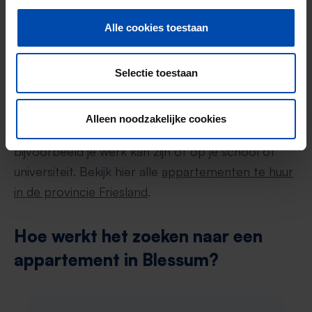
provincie Friesland!
Alle cookies toestaan
Als je in Blessum geen of moeilijk een
appartement kunt vinden, is het slim om ook in de
Selectie toestaan
rest van de provincie Friesland te kijken. Vaak zijn
er goede bus- of treinverbindingen die Blessum
Alleen noodzakelijke cookies
met andere plaatsen verbinden zodat je snel op
bijvoorbeeld je werk kan zijn of op je school of
universiteit. Bekijk hier alle
appartementen te huur
in de provincie Friesland
.
Hoe werkt het zoeken naar een
appartement in Blessum?