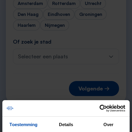
Amsterdam
Rotterdam
Utrecht
Den Haag
Eindhoven
Groningen
Haarlem
Nijmegen
Of zoek je stad
Selecteer een plaats
Volgende →
Verwachte matches
Toestemming
Details
Over