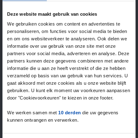
—
/ week
Deze website maakt gebruik van cookies
We gebruiken cookies om content en advertenties te
15+ jaar ervaring met huur & verhuur
personaliseren, om functies voor social media te bieden
9000+ woningen per maand te huur
en om ons websiteverkeer te analyseren. Ook delen we
Binnen 4-8 weken vonden gebruikers een woning
informatie over uw gebruik van onze site met onze
100% tevredenheidsgarantie. Niet tevreden?
partners voor social media, adverteren en analyse. Deze
Geld terug!
partners kunnen deze gegevens combineren met andere
informatie die u aan ze heeft verstrekt of die ze hebben
verzameld op basis van uw gebruik van hun services. U
4,5
gaat akkoord met onze cookies als u onze website blijft
gemiddeld uit 1031 reviews
gebruiken. U kunt elk moment uw voorkeuren aanpassen
“`Erg goede service, alleen niet altijd het volledige
door "Cookievoorkeuren" te kiezen in onze footer.
aanbod dus ik zoek naast rent.nl ook via een andere
service én ik hou zelf vastgoedbeh…”
We werken samen met
10 derden
die uw gegevens
— Danée B.
kunnen ontvangen en verwerken.