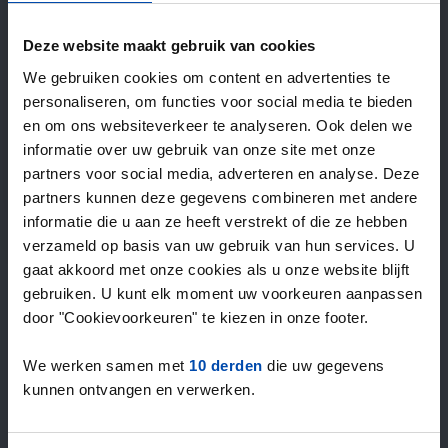
—
/ week
Deze website maakt gebruik van cookies
We gebruiken cookies om content en advertenties te
15+ jaar ervaring met huur & verhuur
personaliseren, om functies voor social media te bieden
9000+ woningen per maand te huur
en om ons websiteverkeer te analyseren. Ook delen we
Binnen 4-8 weken vonden gebruikers een woning
informatie over uw gebruik van onze site met onze
100% tevredenheidsgarantie. Niet tevreden?
partners voor social media, adverteren en analyse. Deze
Geld terug!
partners kunnen deze gegevens combineren met andere
informatie die u aan ze heeft verstrekt of die ze hebben
verzameld op basis van uw gebruik van hun services. U
4,5
gaat akkoord met onze cookies als u onze website blijft
gemiddeld uit 1028 reviews
gebruiken. U kunt elk moment uw voorkeuren aanpassen
“`Erg goede service, alleen niet altijd het volledige
door "Cookievoorkeuren" te kiezen in onze footer.
aanbod dus ik zoek naast rent.nl ook via een andere
service én ik hou zelf vastgoedbeh…”
We werken samen met
10 derden
die uw gegevens
— Danée B.
kunnen ontvangen en verwerken.