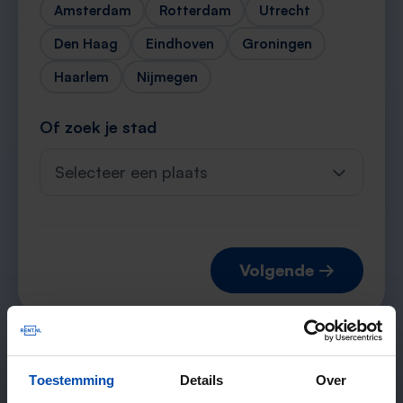
Amsterdam
Rotterdam
Utrecht
Den Haag
Eindhoven
Groningen
Haarlem
Nijmegen
Of zoek je stad
Selecteer een plaats
Volgende →
Verwachte matches
Toestemming
Details
Over