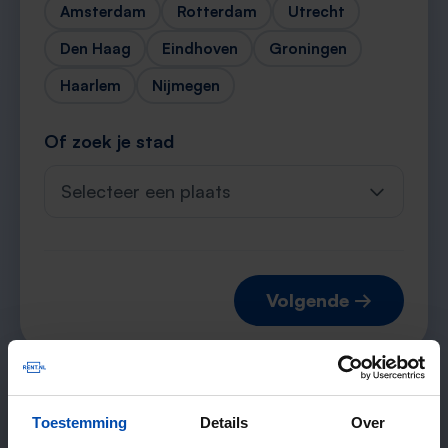
Amsterdam
Rotterdam
Utrecht
Den Haag
Eindhoven
Groningen
Haarlem
Nijmegen
Of zoek je stad
Selecteer een plaats
Volgende →
Verwachte matches
Toestemming
Details
Over