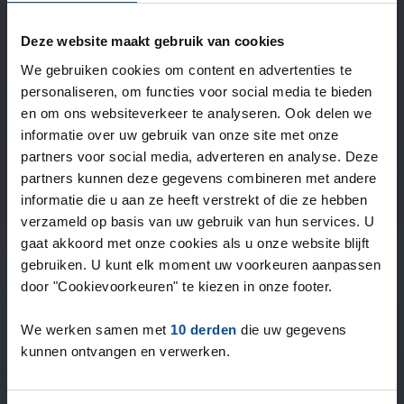
—
/ week
Deze website maakt gebruik van cookies
We gebruiken cookies om content en advertenties te
15+ jaar ervaring met huur & verhuur
personaliseren, om functies voor social media te bieden
9000+ woningen per maand te huur
en om ons websiteverkeer te analyseren. Ook delen we
Binnen 4-8 weken vonden gebruikers een woning
informatie over uw gebruik van onze site met onze
100% tevredenheidsgarantie. Niet tevreden?
partners voor social media, adverteren en analyse. Deze
Geld terug!
partners kunnen deze gegevens combineren met andere
informatie die u aan ze heeft verstrekt of die ze hebben
verzameld op basis van uw gebruik van hun services. U
4,5
gaat akkoord met onze cookies als u onze website blijft
gemiddeld uit 1028 reviews
gebruiken. U kunt elk moment uw voorkeuren aanpassen
“`Erg goede service, alleen niet altijd het volledige
door "Cookievoorkeuren" te kiezen in onze footer.
aanbod dus ik zoek naast rent.nl ook via een andere
service én ik hou zelf vastgoedbeh…”
We werken samen met
10 derden
die uw gegevens
— Danée B.
kunnen ontvangen en verwerken.