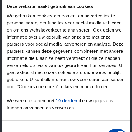
—
/ week
Deze website maakt gebruik van cookies
We gebruiken cookies om content en advertenties te
personaliseren, om functies voor social media te bieden
15+ jaar ervaring met huur & verhuur
en om ons websiteverkeer te analyseren. Ook delen we
9000+ woningen per maand te huur
informatie over uw gebruik van onze site met onze
Binnen 4-8 weken vonden gebruikers een woning
partners voor social media, adverteren en analyse. Deze
100% tevredenheidsgarantie. Niet tevreden?
partners kunnen deze gegevens combineren met andere
Geld terug!
informatie die u aan ze heeft verstrekt of die ze hebben
verzameld op basis van uw gebruik van hun services. U
gaat akkoord met onze cookies als u onze website blijft
4,5
gebruiken. U kunt elk moment uw voorkeuren aanpassen
gemiddeld uit 1037 reviews
door "Cookievoorkeuren" te kiezen in onze footer.
“overall everything is fine, lots of offers”
— Janusz
We werken samen met
10 derden
die uw gegevens
kunnen ontvangen en verwerken.
Toestemmingsselectie