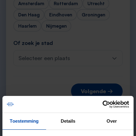
Amsterdam
Rotterdam
Utrecht
Den Haag
Eindhoven
Groningen
Haarlem
Nijmegen
Of zoek je stad
Selecteer een plaats
Volgende →
Toestemming
Details
Over
Verwachte matches