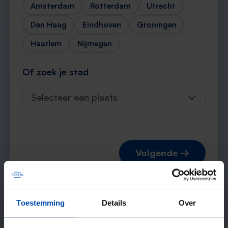
Amsterdam
Rotterdam
Utrecht
Den Haag
Eindhoven
Groningen
Haarlem
Nijmegen
Of zoek je stad
Selecteer een plaats
Volgende →
Toestemming
Details
Over
Verwachte matches