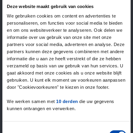
—
/ week
Deze website maakt gebruik van cookies
We gebruiken cookies om content en advertenties te
personaliseren, om functies voor social media te bieden
15+ jaar ervaring met huur & verhuur
en om ons websiteverkeer te analyseren. Ook delen we
9000+ woningen per maand te huur
informatie over uw gebruik van onze site met onze
Binnen 4-8 weken vonden gebruikers een woning
partners voor social media, adverteren en analyse. Deze
100% tevredenheidsgarantie. Niet tevreden?
partners kunnen deze gegevens combineren met andere
Geld terug!
informatie die u aan ze heeft verstrekt of die ze hebben
verzameld op basis van uw gebruik van hun services. U
gaat akkoord met onze cookies als u onze website blijft
4,5
gebruiken. U kunt elk moment uw voorkeuren aanpassen
gemiddeld uit 1037 reviews
door "Cookievoorkeuren" te kiezen in onze footer.
“Goede site”
— Cor H.
We werken samen met
10 derden
die uw gegevens
kunnen ontvangen en verwerken.
Toestemmingsselectie