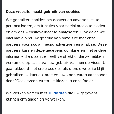
—
/ week
Deze website maakt gebruik van cookies
We gebruiken cookies om content en advertenties te
15+ jaar ervaring met huur & verhuur
personaliseren, om functies voor social media te bieden
9000+ woningen per maand te huur
en om ons websiteverkeer te analyseren. Ook delen we
Binnen 4-8 weken vonden gebruikers een woning
informatie over uw gebruik van onze site met onze
100% tevredenheidsgarantie. Niet tevreden?
partners voor social media, adverteren en analyse. Deze
Geld terug!
partners kunnen deze gegevens combineren met andere
informatie die u aan ze heeft verstrekt of die ze hebben
verzameld op basis van uw gebruik van hun services. U
4,4
gaat akkoord met onze cookies als u onze website blijft
gemiddeld uit 1045 reviews
gebruiken. U kunt elk moment uw voorkeuren aanpassen
“`Erg goede service, alleen niet altijd het volledige
door "Cookievoorkeuren" te kiezen in onze footer.
aanbod dus ik zoek naast rent.nl ook via een andere
service én ik hou zelf vastgoedbeh…”
We werken samen met
10 derden
die uw gegevens
— Danée B.
kunnen ontvangen en verwerken.