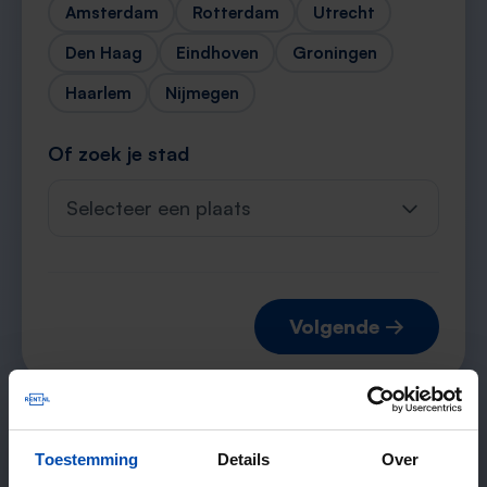
Amsterdam
Rotterdam
Utrecht
Den Haag
Eindhoven
Groningen
Haarlem
Nijmegen
Of zoek je stad
Selecteer een plaats
Volgende →
Verwachte matches
Toestemming
Details
Over