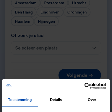
Amsterdam
Rotterdam
Utrecht
Den Haag
Eindhoven
Groningen
Haarlem
Nijmegen
Of zoek je stad
Selecteer een plaats
Volgende →
Toestemming
Details
Over
Verwachte matches