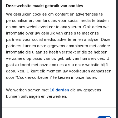
—
/ week
Deze website maakt gebruik van cookies
We gebruiken cookies om content en advertenties te
personaliseren, om functies voor social media te bieden
15+ jaar ervaring met huur & verhuur
en om ons websiteverkeer te analyseren. Ook delen we
9000+ woningen per maand te huur
informatie over uw gebruik van onze site met onze
Binnen 4-8 weken vonden gebruikers een woning
partners voor social media, adverteren en analyse. Deze
100% tevredenheidsgarantie. Niet tevreden?
partners kunnen deze gegevens combineren met andere
Geld terug!
informatie die u aan ze heeft verstrekt of die ze hebben
verzameld op basis van uw gebruik van hun services. U
gaat akkoord met onze cookies als u onze website blijft
4,5
gebruiken. U kunt elk moment uw voorkeuren aanpassen
gemiddeld uit 1044 reviews
door "Cookievoorkeuren" te kiezen in onze footer.
“overall everything is fine, lots of offers”
— Janusz
We werken samen met
10 derden
die uw gegevens
kunnen ontvangen en verwerken.
Toestemmingsselectie