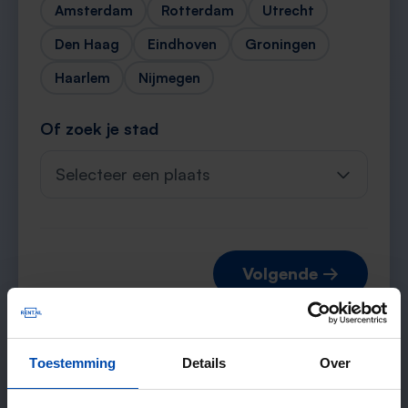
Amsterdam
Rotterdam
Utrecht
Den Haag
Eindhoven
Groningen
Haarlem
Nijmegen
Of zoek je stad
Selecteer een plaats
Volgende →
Toestemming
Details
Over
Verwachte matches