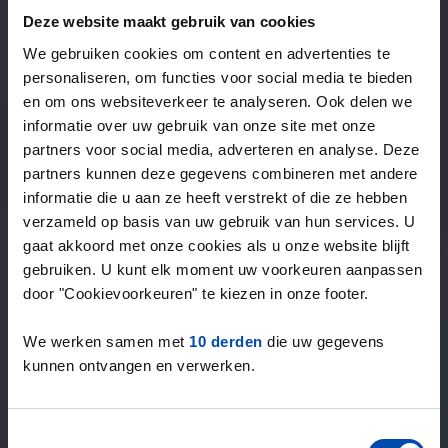
—
/ week
Deze website maakt gebruik van cookies
We gebruiken cookies om content en advertenties te
personaliseren, om functies voor social media te bieden
15+ jaar ervaring met huur & verhuur
en om ons websiteverkeer te analyseren. Ook delen we
9000+ woningen per maand te huur
informatie over uw gebruik van onze site met onze
Binnen 4-8 weken vonden gebruikers een woning
partners voor social media, adverteren en analyse. Deze
100% tevredenheidsgarantie. Niet tevreden?
partners kunnen deze gegevens combineren met andere
Geld terug!
informatie die u aan ze heeft verstrekt of die ze hebben
verzameld op basis van uw gebruik van hun services. U
gaat akkoord met onze cookies als u onze website blijft
4,5
gebruiken. U kunt elk moment uw voorkeuren aanpassen
gemiddeld uit 1031 reviews
door "Cookievoorkeuren" te kiezen in onze footer.
“Geweldig”
— Riannah C.
We werken samen met
10 derden
die uw gegevens
kunnen ontvangen en verwerken.
Toestemmingsselectie