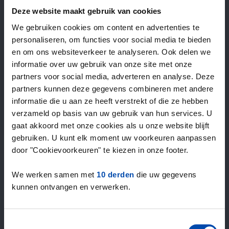
—
/ week
Deze website maakt gebruik van cookies
We gebruiken cookies om content en advertenties te
personaliseren, om functies voor social media te bieden
15+ jaar ervaring met huur & verhuur
en om ons websiteverkeer te analyseren. Ook delen we
9000+ woningen per maand te huur
informatie over uw gebruik van onze site met onze
Binnen 4-8 weken vonden gebruikers een woning
partners voor social media, adverteren en analyse. Deze
100% tevredenheidsgarantie. Niet tevreden?
partners kunnen deze gegevens combineren met andere
Geld terug!
informatie die u aan ze heeft verstrekt of die ze hebben
verzameld op basis van uw gebruik van hun services. U
gaat akkoord met onze cookies als u onze website blijft
4,5
gebruiken. U kunt elk moment uw voorkeuren aanpassen
gemiddeld uit 1027 reviews
door "Cookievoorkeuren" te kiezen in onze footer.
“The service is great”
— Daniels R.
We werken samen met
10 derden
die uw gegevens
kunnen ontvangen en verwerken.
Toestemmingsselectie