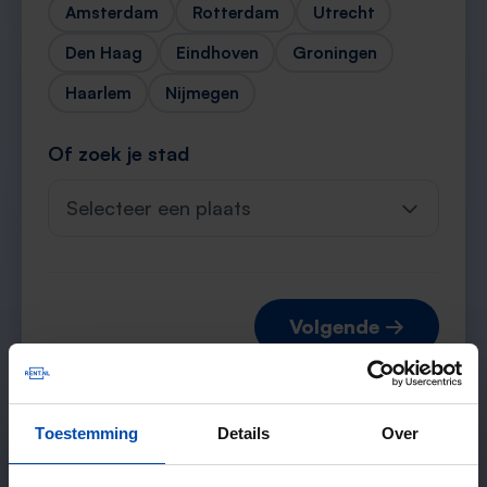
Amsterdam
Rotterdam
Utrecht
Den Haag
Eindhoven
Groningen
Haarlem
Nijmegen
Of zoek je stad
Selecteer een plaats
Volgende →
Toestemming
Details
Over
Verwachte matches