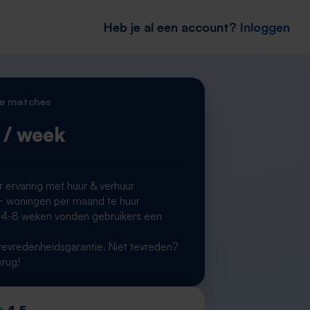
Heb je al een account?
Inloggen
e matches
/ week
r ervaring met huur & verhuur
woningen per maand te huur
 4-8 weken vonden gebruikers een
g
evredenheidsgarantie. Niet tevreden?
erug!