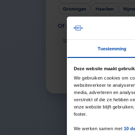
Groningen
Haarlem
Nijm
Of zoek je stad
Selecteer een plaats
Toestemming
Deze website maakt gebruik
We gebruiken cookies om cont
websiteverkeer te analyseren
media, adverteren en analys
verstrekt of die ze hebben v
onze website blijft gebruik
footer.
We werken samen met
10 d