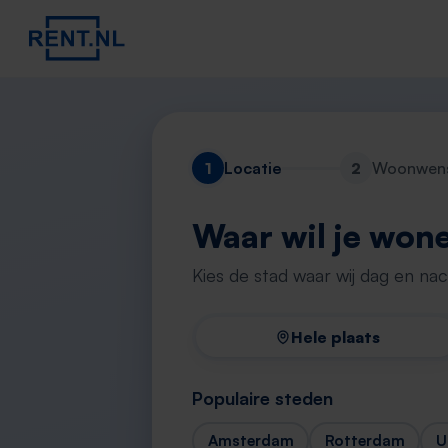
1
Locatie
2
Woonwen
Waar wil je won
Kies de stad waar wij dag en na
Hele plaats
Populaire steden
Amsterdam
Rotterdam
U