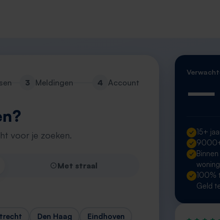
Verwacht
—
sen
3
Meldingen
4
Account
en?
15+ jaa
cht voor je zoeken.
9000+ 
Binnen
wonin
Met straal
100% t
Geld t
trecht
Den Haag
Eindhoven