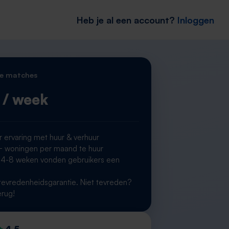
Heb je al een account?
Inloggen
e matches
/ week
r ervaring met huur & verhuur
woningen per maand te huur
 4-8 weken vonden gebruikers een
g
evredenheidsgarantie. Niet tevreden?
erug!