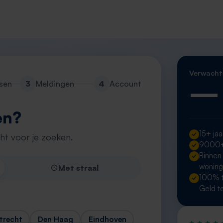
Verwacht
—
sen
3
Meldingen
4
Account
en?
15+ jaa
cht voor je zoeken.
9000+ 
Binnen
wonin
Met straal
100% t
Geld t
trecht
Den Haag
Eindhoven