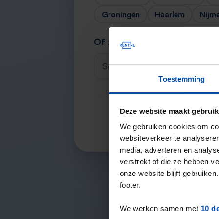
Groningen
Haarlem
Nijm
Of zoek je stad
Selecteer een plaats
Toestemming
Deze website maakt gebruik
We gebruiken cookies om cont
websiteverkeer te analyseren
media, adverteren en analys
verstrekt of die ze hebben v
onze website blijft gebruik
footer.
We werken samen met
10 d