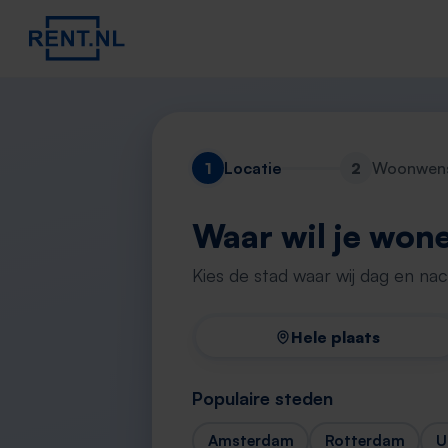
1
Locatie
2
Woonwen
Waar wil je won
Kies de stad waar wij dag en na
Hele plaats
Populaire steden
Amsterdam
Rotterdam
U